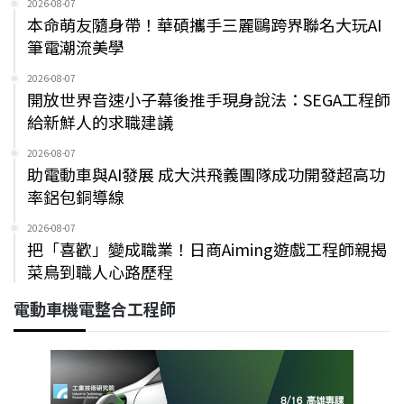
2026-08-07
本命萌友隨身帶！華碩攜手三麗鷗跨界聯名大玩AI
筆電潮流美學
2026-08-07
開放世界音速小子幕後推手現身說法：SEGA工程師
給新鮮人的求職建議
2026-08-07
助電動車與AI發展 成大洪飛義團隊成功開發超高功
率鋁包銅導線
2026-08-07
把「喜歡」變成職業！日商Aiming遊戲工程師親揭
菜鳥到職人心路歷程
電動車機電整合工程師