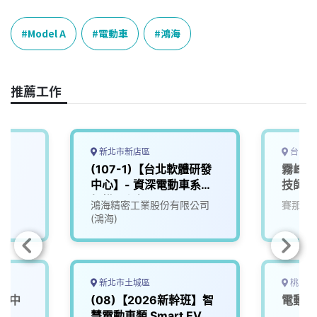
c
n
r
n
p
e
e
e
k
y
Model A
電動車
鴻海
b
a
e
L
o
d
d
i
o
s
I
n
推薦工作
k
n
k
新北市新店區
台中市
(107-1)【台北軟體研發
霧峰高
中心】- 資深電動車系統
技師
架構工程師
鴻海精密工業股份有限公司
賽那美
(鴻海)
新北市土城區
桃園市
研發中
(08)【2026新幹班】智
電動車
系統架
慧電動車類 Smart EV