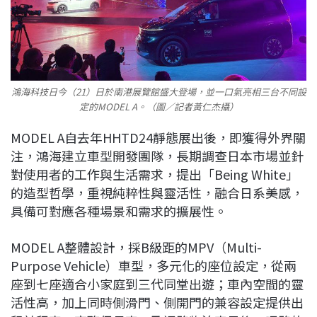
鴻海科技日今（21）日於南港展覽館盛大登場，並一口氣亮相三台不同設
定的MODEL A。（圖／記者黃仁杰攝）
MODEL A自去年HHTD24靜態展出後，即獲得外界關
注，鴻海建立車型開發團隊，長期調查日本市場並針
對使用者的工作與生活需求，提出「Being White」
的造型哲學，重視純粹性與靈活性，融合日系美感，
具備可對應各種場景和需求的擴展性。
MODEL A整體設計，採B級距的MPV（Multi-
Purpose Vehicle）車型，多元化的座位設定，從兩
座到七座適合小家庭到三代同堂出遊；車內空間的靈
活性高，加上同時側滑門、側開門的兼容設定提供出