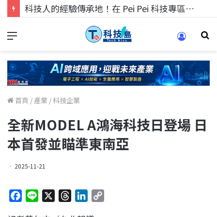
科技人找工作，就到TECH+ 科技專區!
首頁
/
產業
/
科技企業
全新MODEL A鴻海科技日登場 日
本首發並瞄準東南亞
2025-11-21
F
L
X
T
L
C
a
i
h
i
o