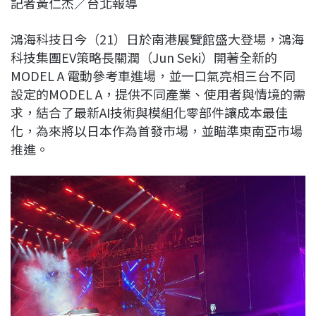
記者黃仁杰／台北報導
c
n
r
n
p
e
e
e
k
y
鴻海科技日今（21）日於南港展覽館盛大登場，鴻海
b
a
e
L
科技集團EV策略長關潤（Jun Seki）開著全新的
o
d
d
i
MODEL A 電動參考車進場，並一口氣亮相三台不同
o
s
I
n
設定的MODEL A，提供不同產業、使用者與情境的需
k
n
k
求，結合了最新AI技術與模組化零部件讓成本最佳
化，為來將以日本作為首發市場，並瞄準東南亞市場
推進。