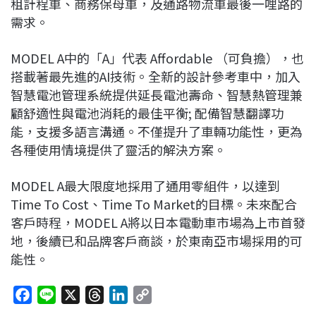
租計程車、商務保母車，及通路物流車最後一哩路的
需求。
MODEL A中的「A」代表 Affordable （可負擔），也
搭載著最先進的AI技術。全新的設計參考車中，加入
智慧電池管理系統提供延長電池壽命、智慧熱管理兼
顧舒適性與電池消耗的最佳平衡; 配備智慧翻譯功
能，支援多語言溝通。不僅提升了車輛功能性，更為
各種使用情境提供了靈活的解決方案。
MODEL A最大限度地採用了通用零組件，以達到
Time To Cost、Time To Market的目標。未來配合
客戶時程，MODEL A將以日本電動車市場為上市首發
地，後續已和品牌客戶商談，於東南亞市場採用的可
能性。
F
L
X
T
L
C
a
i
h
i
o