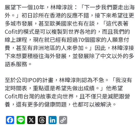
展望下一個10年，林暐淳說：「下一步我們要走出海
外。」初日診所在香港的反應不錯，接下來希望往更
多城市發展，甚至歐美國家也有在談，「這代表著
Cofit的模式是可以複製到世界各地的，而且我們的
線上課程，現在就已經有超過70個國家的人願意付
費，甚至有非洲地區的人來參加。」因此，林暐淳接
下來想要積極往海外發展，並發展除了中文以外的多
語系服務。
至於公司IPO的計畫，林暐淳則認為不急。「我沒有
定時間表，重點還是希望先做出成績。」他希望
Cofit用台灣的故事走向世界，且不僅只是減肥跟營
養，還有更多的健康問題，也都可以被解決。
F
L
X
T
L
C
a
i
h
i
o
c
n
r
n
p