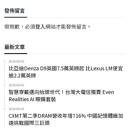
e
e
e
k
y
發佈留言
b
a
e
L
o
d
d
i
很抱歉，必須
登入
網站才能發佈留言。
o
s
I
n
k
n
k
最新文章
2026-08-06
比亞迪Denza D9英國7.5萬英鎊起 比Lexus LM便宜
逾2.2萬英鎊
2026-08-06
智慧穿戴邁向抬頭世代！台灣大電信獨賣 Even
Realities AI 眼鏡套裝
2026-08-06
CXMT第二季DRAM營收年增716% 中國記憶體廠加
速挑戰國際三巨頭