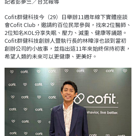
記者彭夢竺／台北報導
c
n
r
n
p
e
e
e
k
y
Cofit群健科技今（29）日舉辦11週年線下實體座談
b
a
e
L
會Cofit Club，邀請約百位民眾參與，找來2位醫師、
o
d
d
i
2位知名KOL分享失眠、壓力、減重、健康等議題。
o
s
I
n
Cofit群健科技創辦人暨執行長的林暐淳也談到當初
k
n
k
創辦公司的小故事，並指出這11年來始終保持初衷，
希望人類的未來可以更健康、更美好。