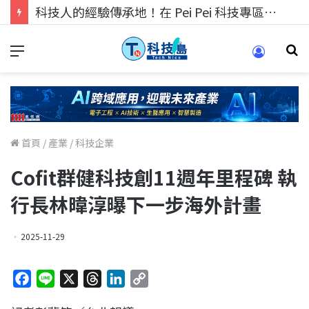
科技人的經驗傳承地！在 Pei Pei 科技專區，與學弟妹交流最硬核的技術
首頁
/
產業
/
科技企業
Cofit群健科技創11週年里程碑 執
行長林暐淳曝下一步海外計畫
2025-11-29
F
L
X
T
L
C
a
i
h
i
o