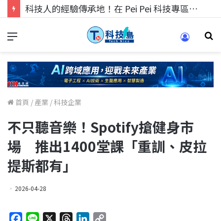
科技人的經驗傳承地！在 Pei Pei 科技專區，與學弟妹交流最硬核的技術
首頁
/
產業
/
科技企業
不只聽音樂！Spotify搶健身市
場 推出1400堂課「重訓、皮拉
提斯都有」
2026-04-28
F
L
X
T
L
C