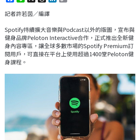
a
i
h
i
o
記者許若茵／編譯
c
n
r
n
p
e
e
e
k
y
Spotify持續擴大音樂與Podcast以外的版圖，宣布與
b
a
e
L
健身品牌Peloton Interactive合作，正式推出全新健
o
d
d
i
身內容專區，讓全球多數市場的Spotify Premium訂
o
s
I
n
閱用戶，可直接在平台上使用超過1400堂Peloton健
k
n
k
身課程。