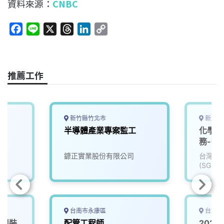
資料來源：
CNBC
F
L
X
T
L
C
a
i
h
i
o
c
n
r
n
p
e
e
e
k
y
推薦工作
b
a
e
L
o
d
d
i
o
s
I
n
k
n
k
新竹縣竹北市
新北市
半導體產業專案監工
化學分
務-微
鏮正實業股份有限公司
台灣檢
(SGS)
台南市永康區
台北市
備組裝
配管工程師
202