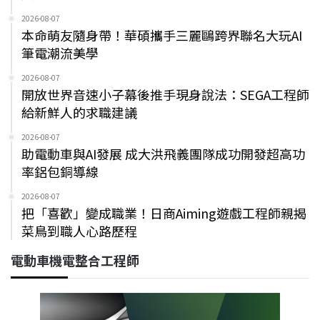
2026-08-07
本命萌友隨身帶！華碩攜手三麗鷗跨界聯名大玩AI
筆電潮流美學
2026-08-07
開放世界音速小子幕後推手現身說法：SEGA工程師
給新鮮人的求職建議
2026-08-07
助電動車與AI發展 成大洪飛義團隊成功開發超高功
率鋁包銅導線
2026-08-07
把「喜歡」變成職業！日商Aiming遊戲工程師親揭
菜鳥到職人心路歷程
電動車機電整合工程師