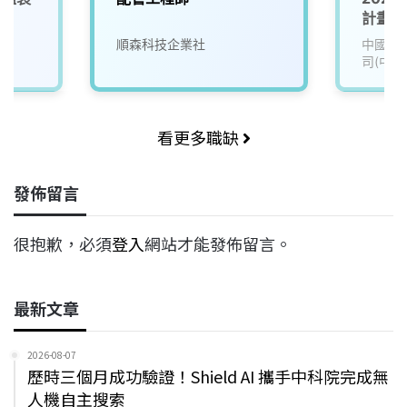
計畫_
四/碩
順森科技企業社
中國信
司(中國
看更多職缺
發佈留言
很抱歉，必須
登入
網站才能發佈留言。
最新文章
2026-08-07
歷時三個月成功驗證！Shield AI 攜手中科院完成無
人機自主搜索