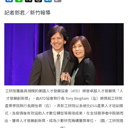
a
i
h
i
o
記者鄧君／新竹報導
c
n
r
n
p
e
e
e
k
y
b
a
e
L
o
d
d
i
o
s
I
n
k
n
k
工研院獲最具規模的美國人才發展協會（ATD）頒發卓越人才發展獎「人
才發展創新獎」，由ATD協會執行長 Tony Bingham（左）頒獎給工研院
產業學院執行長周怡君（右），表彰工研院以系統化ESG產業人才培訓模
式，及疫情後有效協助人才數位轉型等兩項成果，在全球競爭者中脫穎而
出，獲得人才發展創新獎，成為少數研究機構獲獎單位。（圖／工研院提
供）