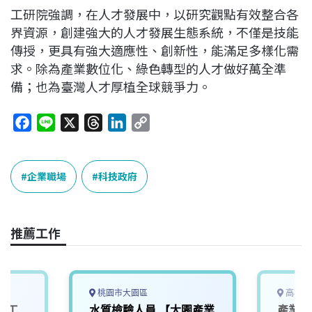
工研院強調，在人才發展中，以研究觀點有效整合各
界資源，創建強大的人才發展生態系統，不僅是技能
傳授，更具有強大適應性、創新性，能滿足多樣化需
求。除為產業數位化、綠色轉型的人才做好萬全準
備；也為臺灣人才厚植全球競爭力。
F
L
X
T
L
C
a
i
h
i
o
c
n
r
n
p
e
e
e
k
y
企業職場
科技政府
b
a
e
L
o
d
d
i
o
s
I
n
推薦工作
k
n
k
桃園市大園區
高雄市
體工
水質檢驗人員 【大園產業
產業服