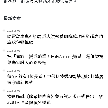
很抱歉，必須
登入
網站才能發佈留言。
最新文章
2026-08-07
助電動車與AI發展 成大洪飛義團隊成功開發超高功
率鋁包銅導線
2026-08-07
把「喜歡」變成職業！日商Aiming遊戲工程師親揭
菜鳥到職人心路歷程
2026-08-07
每5人就有1位長者！中保科技秀AI智慧照顧 打造居
家守護新模式
2026-08-07
療癒解謎《豬豬探險家》免費試玩版正式釋出！貼
心加入注音與假名模式