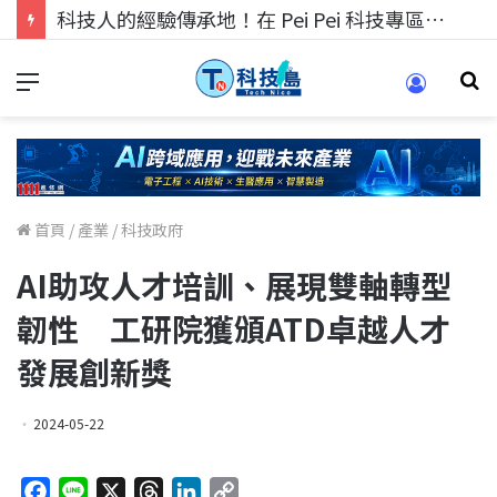
科技人的經驗傳承地！在 Pei Pei 科技專區，與學弟妹交流最硬核的技術
首頁
/
產業
/
科技政府
AI助攻人才培訓、展現雙軸轉型
韌性 工研院獲頒ATD卓越人才
發展創新獎
2024-05-22
F
L
X
T
L
C