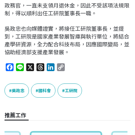
政務官，一直未支領月退休金，因此不受該項法規限
制，得以順利出任工研院董事長一職。
吳政忠也向媒體證實，將接任工研院董事長，並提
到，工研院是國家產業發展智庫與執行單位，將結合
產學研資源，全力配合科技布局，因應國際變局，並
協助經濟部支援產業發展。
F
L
X
T
L
C
a
i
h
i
o
c
n
r
n
p
e
e
e
k
y
吳政忠
國科會
工研院
b
a
e
L
o
d
d
i
o
s
I
n
推薦工作
k
n
k