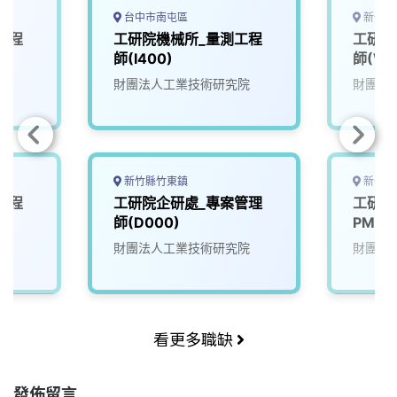
台中市南屯區
新竹縣
工程
工研院機械所_量測工程
工研院
師(I400)
師(W0
院
財團法人工業技術研究院
財團法
新竹縣竹東鎮
新竹縣
工程
工研院企研處_專案管理
工研院
師(D000)
PM(K
院
財團法人工業技術研究院
財團法
看更多職缺
發佈留言