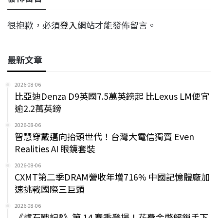
很抱歉，必須
登入
網站才能發佈留言。
最新文章
2026-08-06
比亞迪Denza D9英國7.5萬英鎊起 比Lexus LM便宜
逾2.2萬英鎊
2026-08-06
智慧穿戴邁向抬頭世代！台灣大電信獨賣 Even
Realities AI 眼鏡套裝
2026-08-06
CXMT第二季DRAM營收年增716% 中國記憶體廠加
速挑戰國際三巨頭
2026-08-06
《爐石戰記®》第 14 賽季登場！花費金幣解鎖手下