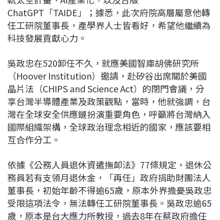
ChatGPT「TAIDE」；據悉，此次府院高層屬意他轉
任工研院董事長，產學界人士皆看好，希望他繼續為
科技發展貢獻心力。
吳政忠在520卸任不久，就應美國智庫胡佛研究所
（Hoover Institution）邀請，赴矽谷出席關於美國
晶片法（CHIPS and Science Act）的閉門會議，分
享台灣半導體產業及政策觀點，當時，他就強調，台
灣在全球安全供應鏈扮演重要角色，呼籲將台灣納入
國際組織架構，全球政治理念相近的國家，應該要相
互合作分工。
依據《公務人員退休資遣撫卹法》77條規定，退休公
務員若有支領月退休金，「再任」政府捐助財團法人
董事長，初始年齡不得逾65歲，原本外界擔憂吳政忠
受限這項法令，無法轉任工研院董事長。吳政忠逾65
歲，原本是台大應力所教授，過去8年在蔡政府擔任