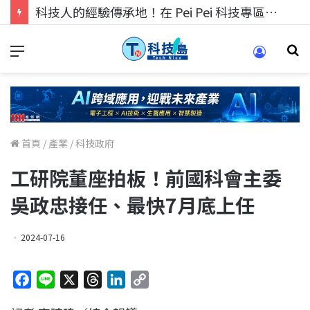
科技人的經驗傳承地！在 Pei Pei 科技專區，與學弟妹交流最硬核的技術
首頁
/
產業
/
科技政府
工研院董座拍板！前國科會主委
吳政忠接任、最快7月底上任
2024-07-16
F
L
X
T
L
C
a
i
h
i
o