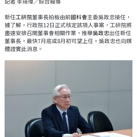
記者 李琦瑋／綜合報導
c
n
r
n
p
e
e
e
k
y
新任
工研院
董事長拍板由前
國科會
主委吳政忠接任，
b
a
e
L
據了解，行政院12日正式核定該項人事案，工研院將
o
d
d
i
盡速安排召開董事會相關作業，推舉
吳政忠
出任新任
o
s
I
n
董事長，最快7月底或8月初可望上任。吳政忠也向媒
k
n
k
體證實此消息。