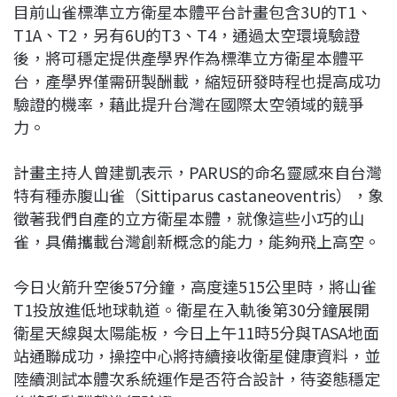
目前山雀標準立方衛星本體平台計畫包含3U的T1、
T1A、T2，另有6U的T3、T4，通過太空環境驗證
後，將可穩定提供產學界作為標準立方衛星本體平
台，產學界僅需研製酬載，縮短研發時程也提高成功
驗證的機率，藉此提升台灣在國際太空領域的競爭
力。
計畫主持人曾建凱表示，PARUS的命名靈感來自台灣
特有種赤腹山雀（Sittiparus castaneoventris），象
徵著我們自產的立方衛星本體，就像這些小巧的山
雀，具備攜載台灣創新概念的能力，能夠飛上高空。
今日火箭升空後57分鐘，高度達515公里時，將山雀
T1投放進低地球軌道。衛星在入軌後第30分鐘展開
衛星天線與太陽能板，今日上午11時5分與TASA地面
站通聯成功，操控中心將持續接收衛星健康資料，並
陸續測試本體次系統運作是否符合設計，待姿態穩定