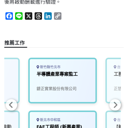
後將啟動酬載進行驗證。
F
L
X
T
L
C
a
i
h
i
o
c
n
r
n
p
e
e
e
k
y
推薦工作
b
a
e
L
o
d
d
i
o
s
I
n
k
n
k
新竹縣竹北市
台南市
半導體產業專案監工
工務 
鏮正實業股份有限公司
正慧食
新北市中和區
台南市
產業推動
FAE工程師 (新興產業)
【航太