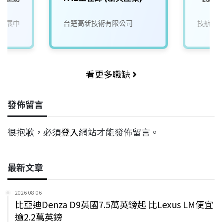
發展中
台楚高新技術有限公司
技航科
看更多職缺
發佈留言
很抱歉，必須
登入
網站才能發佈留言。
最新文章
2026-08-06
比亞迪Denza D9英國7.5萬英鎊起 比Lexus LM便宜
逾2.2萬英鎊