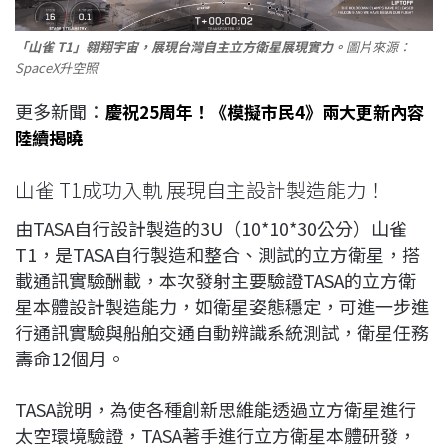
「山雀 T1」翱翔宇宙，展現台灣自主立方衛星展現實力。
圖片來源：
SpaceX升空照
更多新聞：
慶祝25周年！《模擬市民4》兩大更新內容
陸續揭曉
山雀 T1成功入軌 展現自主設計製造能力！
由TASA自行設計製造的3U（10*10*30公分）山雀
T1，是TASA自行製造和整合、測試的立方衛星，搭
載通訊實驗酬載，本次發射主要驗證TASA的立方衛
星本體設計製造能力，如衛星姿態穩定，可進一步進
行通訊實驗與船舶交通自動辨識系統測試，衛星任務
壽命12個月。
TASA說明，為使各種創新思維能透過立方衛星進行
太空環境驗證，TASA著手進行立方衛星本體研發，