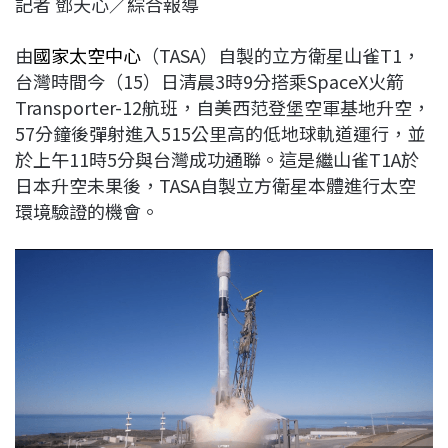
記者 鄧天心／綜合報導
c
n
r
n
p
e
e
e
k
y
由
國家太空中心
（TASA）自製的立方衛星山雀T1，
b
a
e
L
台灣時間今（15）日清晨3時9分搭乘SpaceX火箭
o
d
d
i
Transporter-12航班，自美西范登堡空軍基地升空，
o
s
I
n
57分鐘後彈射進入515公里高的低地球軌道運行，並
k
n
k
於上午11時5分與台灣成功通聯。這是繼山雀T1A於
日本升空未果後，TASA自製立方衛星本體進行太空
環境驗證的機會。