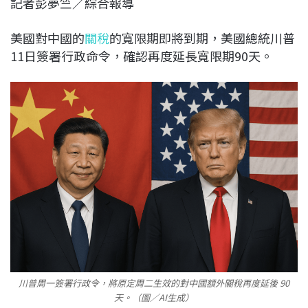
記者彭夢竺／綜合報導
c
n
r
n
p
e
e
e
k
y
美國對中國的
關稅
的寬限期即將到期，美國總統川普
b
a
e
L
11日簽署行政命令，確認再度延長寬限期90天。
o
d
d
i
o
s
I
n
k
n
k
川普周一簽署行政令，將原定周二生效的對中國額外關稅再度延後 90
天。（圖／AI生成）