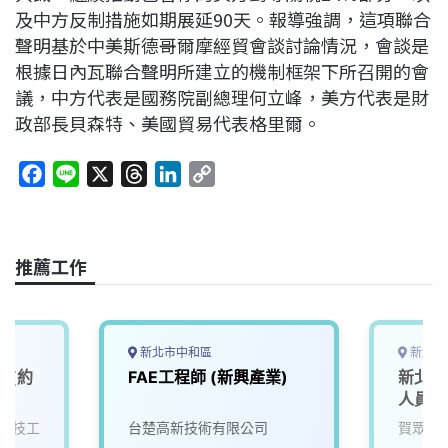
及中方反制措施如期展延90天。報導強調，這項聯合
聲明基於中美斯德哥爾摩經貿會談討論情況，會談是
根據日內瓦聯合聲明所建立的機制框架下所召開的會
議，中方代表是國務院副總理何立峰，美方代表是財
政部長貝森特、美國貿易代表格里爾。
F
L
X
T
L
C
a
i
h
i
o
c
n
r
n
p
e
e
e
k
y
推薦工作
b
a
e
L
o
d
d
i
o
s
I
n
k
n
k
新北市中和區
新北市
師(約
FAE工程師 (新興產業)
新北產
人員
科技工
台楚高新技術有限公司
賀眾企