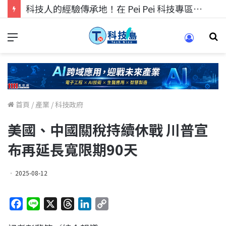
科技人的經驗傳承地！在 Pei Pei 科技專區，與學弟妹交流最硬核的技術
首頁
/
產業
/
科技政府
美國、中國關稅持續休戰 川普宣
布再延長寬限期90天
2025-08-12
F
L
X
T
L
C
a
i
h
i
o