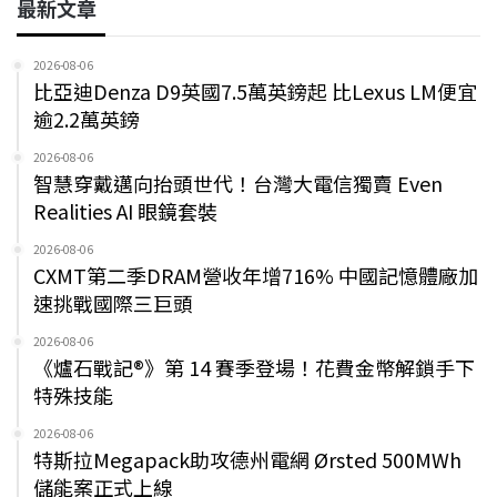
最新文章
2026-08-06
比亞迪Denza D9英國7.5萬英鎊起 比Lexus LM便宜
逾2.2萬英鎊
2026-08-06
智慧穿戴邁向抬頭世代！台灣大電信獨賣 Even
Realities AI 眼鏡套裝
2026-08-06
CXMT第二季DRAM營收年增716% 中國記憶體廠加
速挑戰國際三巨頭
2026-08-06
《爐石戰記®》第 14 賽季登場！花費金幣解鎖手下
特殊技能
2026-08-06
特斯拉Megapack助攻德州電網 Ørsted 500MWh
儲能案正式上線