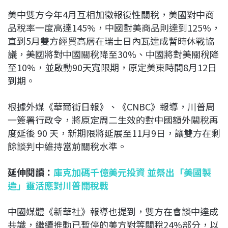
美中雙方今年4月互相加徵報復性關稅，美國對中商
品稅率一度高達145%，中國對美商品則達到125%，
直到5月雙方經貿高層在瑞士日內瓦達成暫時休戰協
議，美國將對中國關稅降至30%、中國將對美關稅降
至10%，並啟動90天寬限期，原定美東時間8月12日
到期。
根據外媒《華爾街日報》、《CNBC》報導，川普周
一簽署行政令，將原定周二生效的對中國額外關稅再
度延後 90 天，新期限將延展至11月9日，讓雙方在剩
餘談判中維持當前關稅水準。
延伸閱讀：
庫克加碼千億美元投資 並祭出「美國製
造」靈活應對川普關稅戰
中國媒體《新華社》報導也提到，雙方在會談中達成
共識，繼續推動已暫停的美方對等關稅24%部分，以