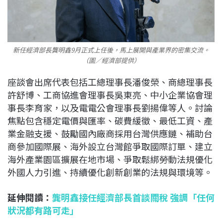
新任經濟部長龔明鑫9月正式上任後，馬上展開與產業界的密集交流。
（圖／經濟部提供）
座談會出席代表包括工總理事長潘俊榮、商總理事長
許舒博、工商協進會理事長吳東亮、中小企業協會理
事長李育家，以及電電公會理事長劉揚偉等人。討論
焦點包含穩定電價與匯率、碳費緩徵、最低工資、產
業金融支援、鼓勵國內廠商採用台灣供應鏈、補助台
商參加國際展、海外設立台灣館爭取國際訂單、建立
海外產業園區擴展在地市場、爭取鬆綁勞動法規優化
外國人力引進、持續優化創新創業的法規與環境等。
延伸閱讀：
龔明鑫接任經濟部長首談關稅 強調「任何
狀況都有路可走」