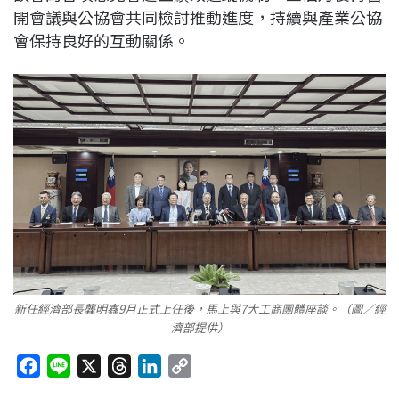
開會議與公協會共同檢討推動進度，持續與產業公協
會保持良好的互動關係。
新任經濟部長龔明鑫9月正式上任後，馬上與7大工商團體座談。（圖／經
濟部提供）
F
L
X
T
L
C
a
i
h
i
o