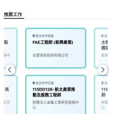
c
n
r
n
p
e
e
e
k
y
推薦工作
b
a
e
L
o
d
d
i
o
s
I
n
k
n
k
新北市中和區
桃園市
料/製
FAE工程師 (新興產業)
水質檢
園區污
發展中
台楚高新技術有限公司
歐榮環
台北市中正區
高雄市
業】高
115DD126-航太產業推
115D
動及服務工程師
師
限公司
財團法人金屬工業研究發展中
財團法
心
心