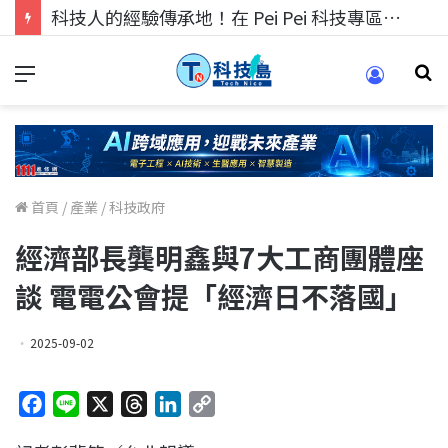
科技人的經驗傳承地！在 Pei Pei 科技專區，與學弟妹交流最硬核的技術
首頁
/
產業
/
科技政府
經濟部長龔明鑫與7大工商團體座
談 電電公會提「經濟日不落國」
2025-09-02
F
L
X
T
L
C
a
i
h
i
o