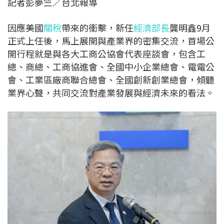
記者彭夢竺／台北報導
c
n
r
n
p
e
e
e
k
y
因應美國
關稅
帶來的衝擊，新任
經濟部長
龔明鑫9月
b
a
e
L
正式上任後，馬上展開與產業界的密集交流，首場公
o
d
d
i
開行程就是與各大工商公協會代表座談會，包含工
o
s
I
n
總、商總、工商協進會、全國中小企業總會、電電公
k
n
k
會、工業區廠商聯合總會、全國創新創業總會，傾聽
業界心聲，共同交流對產業發展與經濟未來的看法。