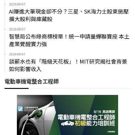
2026-08-07
AI賺進大筆現金卻不分？三星、SK海力士股東施壓
擴大股利與庫藏股
2026-08-07
智慧局公布綠商標榜單！統一申請量蟬聯寶座 本土
產業覺醒實力強
2026-08-07
談薪水也有「階級天花板」！MIT研究揭社會背景
如何影響收入
電動車機電整合工程師