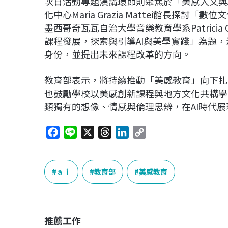
次日活動專題演講環節則聚焦於「美感人文與A
化中心Maria Grazia Mattei館長探
墨西哥奇瓦瓦自治大學音樂教育學系Patricia 
課程發展，探索與引導AI與美學實踐」為題，
身份，並提出未來課程改革的方向。
教育部表示，將持續推動「美感教育」向下扎
也鼓勵學校以美感創新課程與地方文化共構學
類獨有的想像、情感與倫理思辨，在AI時代
F
L
X
T
L
C
a
i
h
i
o
c
n
r
n
p
e
e
e
k
y
ａｉ
教育部
美感教育
b
a
e
L
o
d
d
i
o
s
I
n
推薦工作
k
n
k