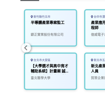
新竹縣竹北市
台中市潭
屏東科
半導體產業專案監工
產業應
程師
限公司
鏮正實業股份有限公司
億威電子
台北市大安區
新北市五
程師
【大學選才與高中育才
新北產
輔助系統】計畫案 誠徵
人員
教育部專案計畫程式設
康科技
臺北醫學大學
賀眾企業
計師