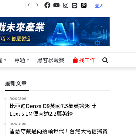
登入
園
專題
黑客松競賽
找工作
最新文章
2026-08-06
比亞迪Denza D9英國7.5萬英鎊起 比
Lexus LM便宜逾2.2萬英鎊
2026-08-06
智慧穿戴邁向抬頭世代！台灣大電信獨賣