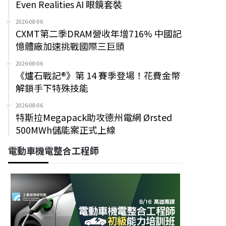
Even Realities AI 眼鏡套裝
2026-08-06
CXMT第二季DRAM營收年增716% 中國記
憶體廠加速挑戰國際三巨頭
2026-08-06
《爐石戰記®》第 14 賽季登場！花費金幣
解鎖手下特殊技能
2026-08-06
特斯拉Megapack助攻德州電網 Ørsted
500MWh儲能案正式上線
電動車機電整合工程師