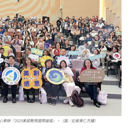
心舉辦「2025美感教育國際論壇」。（圖／記者黃仁杰攝）