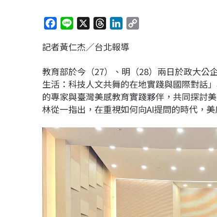
F
L
X
T
L
C
a
i
h
i
o
記者黃仁杰／台北報導
c
n
r
n
p
e
e
e
k
y
教育部於今（27）、明（28）兩日於政大公
b
a
e
L
生活：科技人文共舞的在地實踐與國際對話」
o
d
d
i
的專家與臺灣美感教育實踐夥伴，共同探討美
o
s
I
n
林從一指出，在重視如何向AI提問的時代，
k
n
k