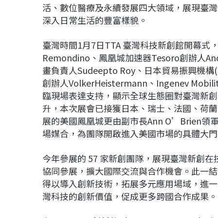
活、數位醫療及永續發展四大領域，展現臺灣
深入日常生活的豐富樣貌。
臺灣時間1月7日TTA 臺灣科技新創館開幕式，
Remondino、鳳凰城加速器Tesoro創辦人
畫負責人Sudeepto Roy、日本貿易振興機構(J
創辦人VolkerHeistermann、Ingenev M
臨現場表達支持，顯示全球生態圈對臺灣新創
升，本次展會已接獲日本、瑞士、法國、荷蘭
展的美國鳳凰城更由副市長Ann O’Brie
場媒合，為團隊開啟進入美國市場的具體大門
今年參展的 57 家新創團隊，展現臺灣新創
協同參展，擴大國際交流與合作機會。此一結
得以導入創新技術，拓展多元應用場域，進一
灣科技的創新價值，促成更多跨國合作成果。