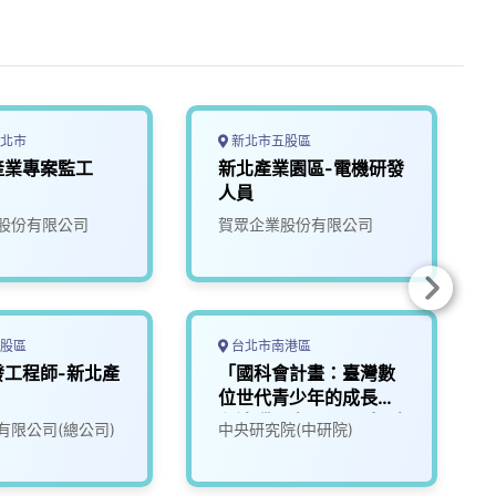
北市
新北市五股區
產業專案監工
新北產業園區-電機研發
人員
股份有限公司
賀眾企業股份有限公司
股區
台北市南港區
發工程師-新北產
「國科會計畫：臺灣數
位世代青少年的成長歷
程追蹤研究(4/5)」招聘
有限公司(總公司)
中央研究院(中研院)
專任研究助理（網站與
資訊系統開發）