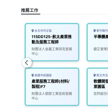
o
s
I
n
推薦工作
k
n
k
台北市中正區
新竹縣竹
業服務工
115DD125-航太產業推
半導體
動及服務工程師
究發展
財團法人金屬工業研究發展
鏮正實業
中心
高雄市前鎮區
新北市五
產業)
產業服務工程師(材料/
軟體開
製程)F7
業園區
司
財團法人塑膠工業技術發展
宏羚股份
中心