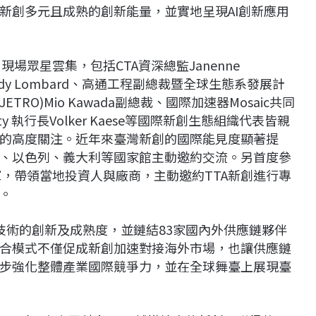
新創多元且成熟的創新能量，並實地呈現AI創新應用
現場眾星雲集，包括CTA資深總監Janenne
Andy Lombard、高通工程副總裁暨全球生態系發展計
ETRO)Mio Kawada副總裁、國際加速器Mosaic共同
obility 執行長Volker Kaese等國際新創生態組織代表皆親
的高度關注。近年來臺灣新創的國際能見度顯著提
、以色列、義大利等國家館主動邀約交流。另首度參
n領軍，帶領當地投資人與廠商，主動邀約TTA新創進行專
。
在技術的創新及成熟度，並鏈結83家國內外供應鏈夥伴
合模式不僅促成新創加速對接海外市場，也讓供應鏈
步強化整體產業國際競爭力，並在全球舞臺上展現臺