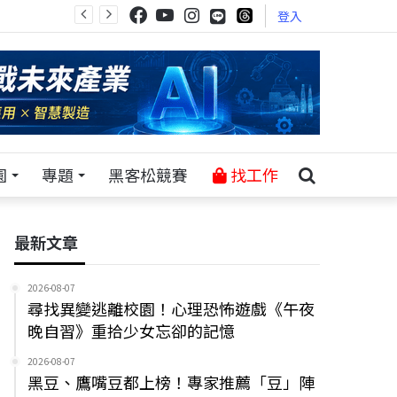
登入
園
專題
黑客松競賽
找工作
最新文章
2026-08-07
尋找異變逃離校園！心理恐怖遊戲《午夜
晚自習》重拾少女忘卻的記憶
2026-08-07
黑豆、鷹嘴豆都上榜！專家推薦「豆」陣