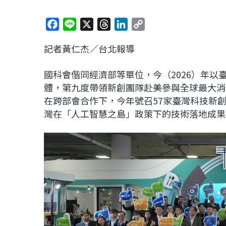
F
L
X
T
L
C
a
i
h
i
o
記者黃仁杰／台北報導
c
n
r
n
p
e
e
e
k
y
國科會偕同經濟部等單位，今（2026）年以臺灣科技新
b
a
e
L
體，第九度帶領新創團隊赴美參與全球最大消費性電子展（
o
d
d
i
在跨部會合作下，今年號召57家臺灣科技新創與
o
s
I
n
灣在「人工智慧之島」政策下的技術落地成果
k
n
k