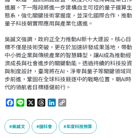
進展。下一階段將進一步建構自主可控的量子運算生
態系，強化關鍵技術掌握度，並深化國際合作，推動
量子科技朝實際應用與產業化邁進。
吳誠文強調，政府正全力推動AI新十大建設，核心目
標不僅是技術突破，更在於加速研發成果落地，帶動
中小微企業與傳統產業的智慧轉型，讓AI成為推動經
濟成長與社會進步的關鍵動能。透過持續的科技投資
與制度設計，臺灣將在AI、淨零與量子等關鍵領域同
步前進，鞏固在全球科技競逐中的戰略位置，朝AI時
代的領航者目標穩健前行。
F
L
X
T
L
C
a
i
h
i
o
c
n
r
n
p
e
e
e
k
y
吳誠文
國科會
年度科技預算
b
a
e
L