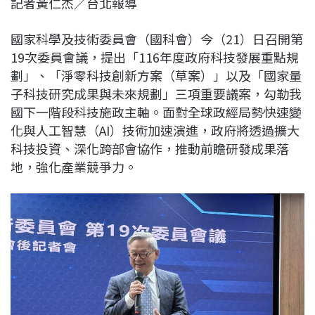
記者黃仁杰／台北報導
c
n
r
n
p
e
e
e
k
y
國家科學及技術委員會（國科會）今（21）日召開第
b
a
e
L
19次委員會議，提出「116年度政府科技發展重點規
o
d
d
i
劃」、「淨零科技創新方案（草案）」以及「國家量
o
s
I
n
子科技研究成果與未來規劃」三項重要議案，勾勒我
k
n
k
國下一階段科技施政主軸。面對全球政經局勢快速變
化與人工智慧（AI）技術加速演進，政府將透過擴大
科技投資、深化跨部會協作，推動前瞻研發成果落
地，強化產業競爭力。