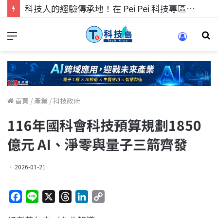
科技人的經驗傳承地！在 Pei Pei 科技專區，與學弟妹交流最硬核的技術
首頁
/
產業
/
科技政府
116年國科會科技預算規劃1850
億元 AI、淨零與量子三箭齊發
2026-01-21
F
L
X
T
L
C
a
i
h
i
o