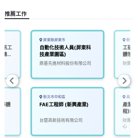
o
d
d
i
o
s
I
n
推薦工作
k
n
k
屏東縣屏東市
新竹縣
 資訊工
自動化技術人員(屏東科
工研院
–總公
技產業園區)
體領域
(0C30
鼎基先進材料股份有限公司
財團法
新北市中和區
高雄市
半導體
FAE工程師 (新興產業)
產業服
）
程)F7
台楚高新技術有限公司
財團法
心