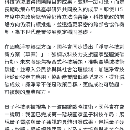
科技領域取得國際矚目的成果，並非一蹴可幾，而是
長期政策布局與產學研界共同投入的成果。即使115
年度中央政府總預算仍待立法院審議，科技施政的前
瞻方向仍須持續推進，並透過更緊密的跨部會協作機
制，為下世代產業發展奠定穩固基礎。
在因應淨零轉型方面，國科會同步提出「淨零科技創
新方案（草案）」，強調以科技力支援國家整體減碳
行動。未來將聚焦複合式科技議題，推動實場域技術
驗證，並導入公民參與與社會治理機制，加速淨零技
術從研發走向應用，協助產業降低轉型成本，提升減
碳成效，讓淨零不僅是政策目標，更能成為可驗證、
可複製的產業解方。
量子科技則被視為下一波關鍵戰略技術。國科會在會
中說明，我國已完成第一階段國家量子科技布局，展
現量子電腦與量子通訊的具體研發成果，包括量子硬
體、軟體、通訊網路建置，以及人才培育與產業合作