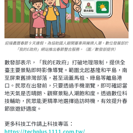
迎接農曆春節 9 天連假，為協助國人避開塞車與擁擠人潮，數位發展部於
「我的E政府」網站推出春節整合服務。（圖／數發部提供）
數發部表示，「我的E政府」打破地理限制，提供全
臺主要景點即時影像導覽
。範圍北起基隆和平島，南
至屏東舊排灣部落，甚至涵蓋馬祖、綠島等離島港
口。民眾在出發前，只要透過手機瀏覽，即可確認當
地天氣是否晴朗、觀察景點人潮飽和度。透過數位科
技輔助，民眾能更精準地選擇造訪時機，有效提升春
節旅遊舒適度。
更多科技工作請上科技專區：
https://techplus.1111.com.tw/