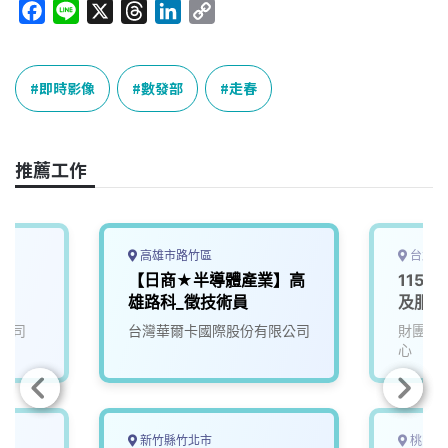
F
L
X
T
L
C
a
i
h
i
o
c
n
r
n
p
e
e
e
k
y
即時影像
數發部
走春
b
a
e
L
o
d
d
i
o
s
I
n
推薦工作
k
n
k
高雄市路竹區
台北市
)
【日商★半導體產業】高
115D
雄路科_徵技術員
及服務
公司
台灣華爾卡國際股份有限公司
財團法
心
新竹縣竹北市
桃園市