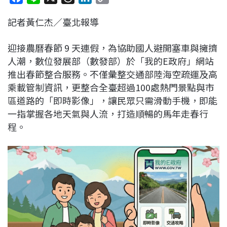
a
i
h
i
o
記者黃仁杰／臺北報導
c
n
r
n
p
e
e
e
k
y
迎接農曆春節 9 天連假，為協助國人避開塞車與擁擠
b
a
e
L
人潮，數位發展部（數發部）於「我的E政府」網站
o
d
d
i
推出春節整合服務。不僅彙整交通部陸海空疏運及高
o
s
I
n
乘載管制資訊，更整合全臺超過100處熱門景點與市
k
n
k
區道路的「即時影像」，讓民眾只需滑動手機，即能
一指掌握各地天氣與人流，打造順暢的馬年走春行
程。