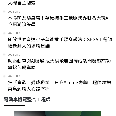
人機自主搜索
2026-08-07
本命萌友隨身帶！華碩攜手三麗鷗跨界聯名大玩AI
筆電潮流美學
2026-08-07
開放世界音速小子幕後推手現身說法：SEGA工程師
給新鮮人的求職建議
2026-08-07
助電動車與AI發展 成大洪飛義團隊成功開發超高功
率鋁包銅導線
2026-08-07
把「喜歡」變成職業！日商Aiming遊戲工程師親揭
菜鳥到職人心路歷程
電動車機電整合工程師