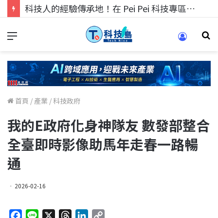
科技人找工作，就到TECH+ 科技專區!
首頁
/
產業
/
科技政府
我的E政府化身神隊友 數發部整合
全臺即時影像助馬年走春一路暢
通
2026-02-16
F
L
X
T
L
C