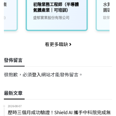
北產
初階業務工程師（半導體
水質檢
氣體產業｜可培訓）
園區污
司)
盛郁實業股份有限公司
歐榮環
看更多職缺
發佈留言
很抱歉，必須
登入
網站才能發佈留言。
最新文章
2026-08-07
歷時三個月成功驗證！Shield AI 攜手中科院完成無