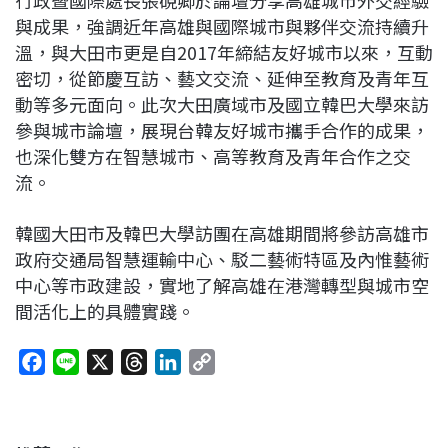
行政暨國際處長張硯卿於論壇分享高雄城市外交經驗
與成果，強調近年高雄與國際城市與夥伴交流持續升
溫，與大田市更是自2017年締結友好城市以來，互動
密切，從節慶互訪、藝文交流、延伸至教育及青年互
動等多元面向。此次大田廣域市及國立韓巴大學來訪
參與城市論壇，展現台韓友好城市攜手合作的成果，
也深化雙方在智慧城市、高等教育及青年合作之交
流。
韓國大田市及韓巴大學訪團在高雄期間將參訪高雄市
政府交通局智慧運輸中心、駁二藝術特區及內惟藝術
中心等市政建設，實地了解高雄在港灣轉型與城市空
間活化上的具體實踐。
F
L
X
T
L
C
a
i
h
i
o
c
n
r
n
p
e
e
e
k
y