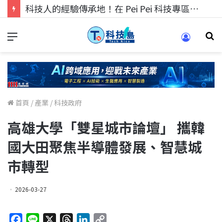
科技人的經驗傳承地！在 Pei Pei 科技專區，與學弟妹交流最硬核的技術
首頁
/
產業
/
科技政府
高雄大學「雙星城市論壇」 攜韓
國大田聚焦半導體發展、智慧城
市轉型
2026-03-27
F
L
X
T
L
C