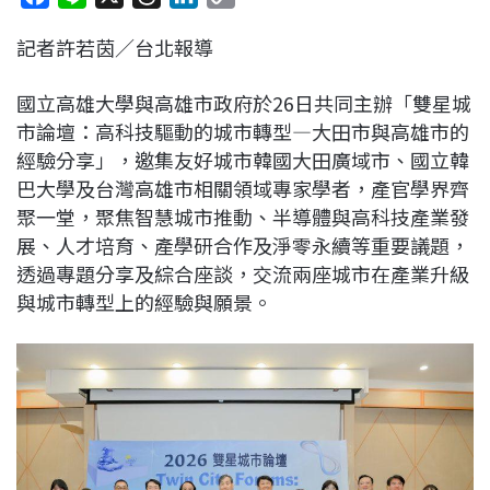
a
i
h
i
o
記者許若茵／台北報導
c
n
r
n
p
e
e
e
k
y
國立高雄大學與高雄市政府於26日共同主辦「雙星城
b
a
e
L
市論壇：高科技驅動的城市轉型—大田市與高雄市的
o
d
d
i
經驗分享」，邀集友好城市韓國大田廣域市、國立韓
o
s
I
n
巴大學及台灣高雄市相關領域專家學者，產官學界齊
k
n
k
聚一堂，聚焦智慧城市推動、半導體與高科技產業發
展、人才培育、產學研合作及淨零永續等重要議題，
透過專題分享及綜合座談，交流兩座城市在產業升級
與城市轉型上的經驗與願景。