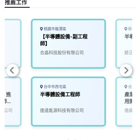
推薦工作
b
a
e
L
o
d
d
i
o
s
I
n
k
n
k
桃園市龍潭區
新竹縣
【半導體設備-副工程
半導體
師】
合晶科技股份有限公司
鏮正實
台中市西屯區
台中市
業】進
半導體設備工程師
產業應
程師
用開發
限公司
逢達能源科技有限公司
億威電