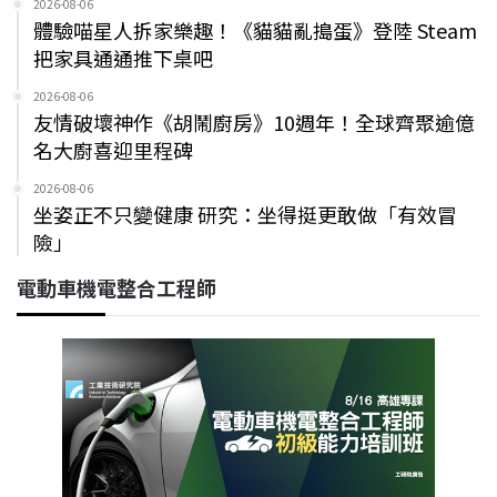
2026-08-06
體驗喵星人拆家樂趣！《貓貓亂搗蛋》登陸 Steam
把家具通通推下桌吧
2026-08-06
友情破壞神作《胡鬧廚房》10週年！全球齊聚逾億
名大廚喜迎里程碑
2026-08-06
坐姿正不只變健康 研究：坐得挺更敢做「有效冒
險」
電動車機電整合工程師