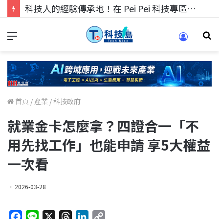
科技人的經驗傳承地！在 Pei Pei 科技專區，與學弟妹交流最硬核的技術
首頁
/
產業
/
科技政府
就業金卡怎麼拿？四證合一「不
用先找工作」也能申請 享5大權益
一次看
2026-03-28
F
L
X
T
L
C