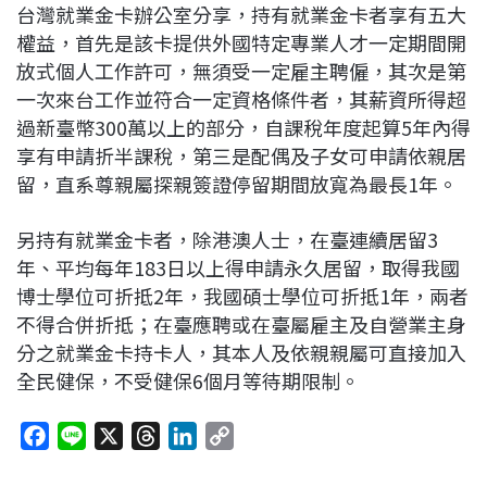
台灣就業金卡辦公室分享，持有就業金卡者享有五大
權益，首先是該卡提供外國特定專業人才一定期間開
放式個人工作許可，無須受一定雇主聘僱，其次是第
一次來台工作並符合一定資格條件者，其薪資所得超
過新臺幣300萬以上的部分，自課稅年度起算5年內得
享有申請折半課稅，第三是配偶及子女可申請依親居
留，直系尊親屬探親簽證停留期間放寬為最長1年。
另持有就業金卡者，除港澳人士，在臺連續居留3
年、平均每年183日以上得申請永久居留，取得我國
博士學位可折抵2年，我國碩士學位可折抵1年，兩者
不得合併折抵；在臺應聘或在臺屬雇主及自營業主身
分之就業金卡持卡人，其本人及依親親屬可直接加入
全民健保，不受健保6個月等待期限制。
F
L
X
T
L
C
a
i
h
i
o