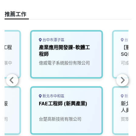
c
n
r
n
p
e
e
e
k
y
推薦工作
b
a
e
L
o
d
d
i
o
s
I
n
k
n
k
台中市潭子區
台南市
服務工程
產業應用開發課-軟體工
【醫材
程師
SQE
發展中
億威電子系統股份有限公司
可成科
新北市中和區
新北市
業服
FAE工程師 (新興產業)
新北產
人員
公司
台楚高新技術有限公司
賀眾企