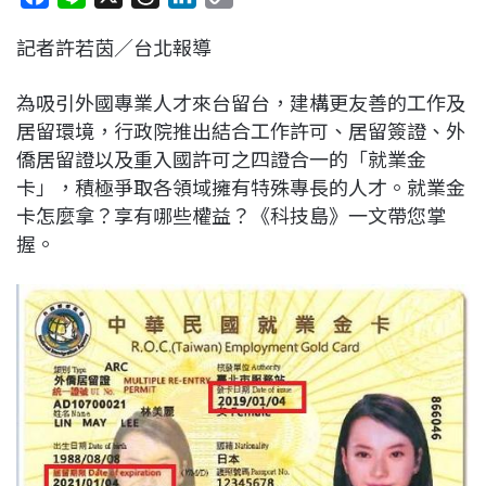
a
i
h
i
o
記者許若茵／台北報導
c
n
r
n
p
e
e
e
k
y
為吸引外國專業人才來台留台，建構更友善的工作及
b
a
e
L
居留環境，行政院推出結合工作許可、居留簽證、外
o
d
d
i
僑居留證以及重入國許可之四證合一的「就業金
o
s
I
n
卡」，積極爭取各領域擁有特殊專長的人才。就業金
k
n
k
卡怎麼拿？享有哪些權益？《科技島》一文帶您掌
握。