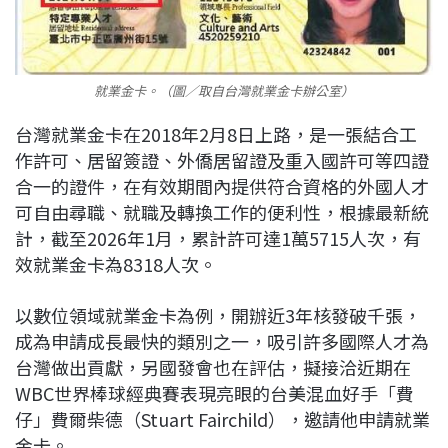
就業金卡。（圖／取自台灣就業金卡辦公室）
台灣就業金卡在2018年2月8日上路，是一張結合工
作許可、居留簽證、外僑居留證及重入國許可等四證
合一的證件，在有效期間內提供符合資格的外國人才
可自由尋職、就職及轉換工作的便利性，根據最新統
計，截至2026年1月，累計許可達1萬5715人次，有
效就業金卡為8318人次。
以數位領域就業金卡為例，開辦近3年核發破千張，
成為申請成長最快的類別之一，吸引許多國際人才為
台灣做出貢獻，另國發會也在評估，擬接洽近期在
WBC世界棒球經典賽表現亮眼的台美混血好手「費
仔」費爾柴德（Stuart Fairchild），邀請他申請就業
金卡。