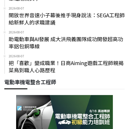
2026-08-07
開放世界音速小子幕後推手現身說法：SEGA工程師
給新鮮人的求職建議
2026-08-07
助電動車與AI發展 成大洪飛義團隊成功開發超高功
率鋁包銅導線
2026-08-07
把「喜歡」變成職業！日商Aiming遊戲工程師親揭
菜鳥到職人心路歷程
電動車機電整合工程師