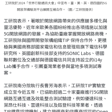
工研院於2024「世界行動通訊大會」中宣布，臺、美、英、德四國的5G
開放架構驗測平台展開互補合作。（圖／工研院提供）
工研院表示，著眼於開放網路帶來的供應鏈多樣化與
靈活優勢，近年來歐美各國紛紛推出各項措施以加速
5G開放網路的發展。為協助臺廠掌握開放網路商機，
工研院除與國際開發架構組織TIP 保持合作外，更積
極與美國商務部國家電信和信息管理局旗下電信科學
研究所、英國創新科技部支持的SONIC Labs、德國
聯邦數位及交通部與德國電信共同支持設立的i14y
Lab攜手合作，引薦臺灣業者參與當地多項測試專
案。
工研院南分院執行長曹芳海表示，工研院TIP實驗室
成立至今近五年，已協助超過二十家臺廠進行5G開放
網路互通互連及效能整合測試驗證，例如優達科技、
萊昂仕科技、雲達科技以及鈺登科技等業者，透過
TIP標章認證機制，建立營運商和供應商認可的Open