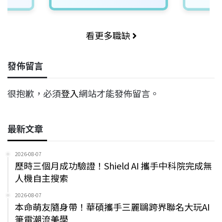
看更多職缺
發佈留言
很抱歉，必須
登入
網站才能發佈留言。
最新文章
2026-08-07
歷時三個月成功驗證！Shield AI 攜手中科院完成無
人機自主搜索
2026-08-07
本命萌友隨身帶！華碩攜手三麗鷗跨界聯名大玩AI
筆電潮流美學