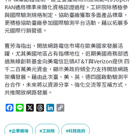
RAN通用標準來簡化資格認證過程。工研院除積極參
與國際驗測規格制定、協助臺廠獲取多面產品標章，
更積極協助臺廠參加國際驗測平台活動，藉以拓展多
元國際行銷管道。
曹芳海指出，開放網路電信市場在歐美國家發展活
躍，尤其美國地區占有指標地位，近期美國商務部透
過無線創新基金向美電信巨頭AT&T與Verizon提供 四
千二百萬美元資金，顯示美政府傾全力支持開放網路
架構發展。藉由此次臺、美、英、德四國啟動驗測平
台合作，未來將以資源分享、強化交流等互補方式，
共推開放網路發展。
F
L
X
T
L
C
a
i
h
i
o
c
n
r
n
p
e
e
e
k
y
企業職場
工研院
科技政府