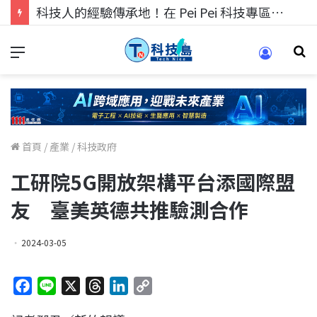
科技人的經驗傳承地！在 Pei Pei 科技專區，與學弟妹交流最硬核的技術
首頁
/
產業
/
科技政府
工研院5G開放架構平台添國際盟
友 臺美英德共推驗測合作
2024-03-05
F
L
X
T
L
C
a
i
h
i
o