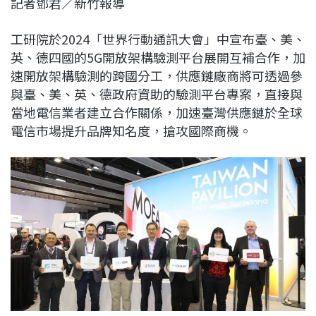
記者鄧君／新竹報導
c
n
r
n
p
e
e
e
k
y
工研院於2024「世界行動通訊大會」中宣布臺、美、
b
a
e
L
英、德四國的5G開放架構驗測平台展開互補合作，加
o
d
d
i
速開放架構驗測的跨國分工，供應鏈廠商將可透過參
o
s
I
n
與臺、美、英、德政府資助的驗測平台專案，直接與
k
n
k
當地電信業者建立合作關係，加速臺灣供應鏈於全球
電信市場提升品牌知名度，搶攻國際商機。