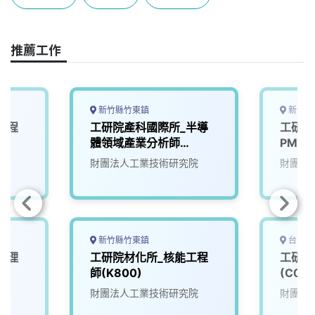
b
a
e
L
o
d
d
i
o
s
I
n
推薦工作
k
n
k
新竹縣竹東鎮
新竹縣
工程
工研院產科國際所_半導
工研院
體領域產業分析師
PM(K
(0C300)
院
財團法人工業技術研究院
財團法
新竹縣竹東鎮
台南市
經理
工研院材化所_核能工程
工研院
師(K800)
(C000
院
財團法人工業技術研究院
財團法