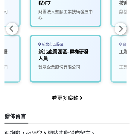
程)F7
技產業
公司
財團法人塑膠工業技術發展中
鼎基先
心
新北市五股區
台南市
業服
新北產業園區-電機研發
工務 
人員
公司
賀眾企業股份有限公司
正慧食
看更多職缺
發佈留言
很抱歉，必須
登入
網站才能發佈留言。