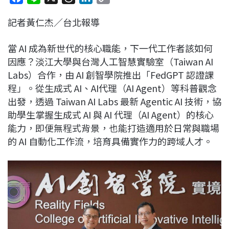
a
i
h
i
o
記者黃仁杰／台北報導
c
n
r
n
p
e
e
e
k
y
當 AI 成為新世代的核心職能，下一代工作者該如何
b
a
e
L
因應？淡江大學與台灣人工智慧實驗室（Taiwan AI
o
d
d
i
Labs）合作，由 AI 創智學院推出「FedGPT 認證課
o
s
I
n
程」。從生成式 AI、AI代理（AI Agent）等科普觀念
k
n
k
出發，透過 Taiwan AI Labs 最新 Agentic AI 技術，協
助學生掌握生成式 AI 與 AI 代理（AI Agent）的核心
能力，即便無程式背景，也能打造適用於日常與職場
的 AI 自動化工作流，培育具備實作力的跨域人才。