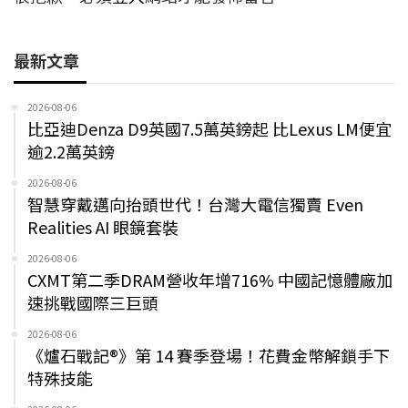
最新文章
2026-08-06
比亞迪Denza D9英國7.5萬英鎊起 比Lexus LM便宜
逾2.2萬英鎊
2026-08-06
智慧穿戴邁向抬頭世代！台灣大電信獨賣 Even
Realities AI 眼鏡套裝
2026-08-06
CXMT第二季DRAM營收年增716% 中國記憶體廠加
速挑戰國際三巨頭
2026-08-06
《爐石戰記®》第 14 賽季登場！花費金幣解鎖手下
特殊技能