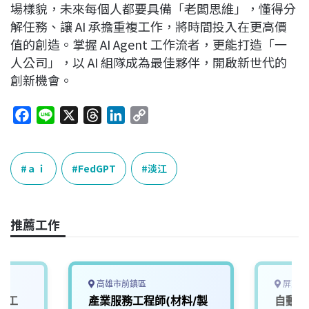
場樣貌，未來每個人都要具備「老闆思維」，懂得分
解任務、讓 AI 承擔重複工作，將時間投入在更高價
值的創造。掌握 AI Agent 工作流者，更能打造「一
人公司」，以 AI 組隊成為最佳夥伴，開啟新世代的
創新機會。
F
L
X
T
L
C
a
i
h
i
o
c
n
r
n
p
e
e
e
k
y
ａｉ
FedGPT
淡江
b
a
e
L
o
d
d
i
o
s
I
n
推薦工作
k
n
k
高雄市前鎮區
屏東縣
體工
產業服務工程師(材料/製
自動化