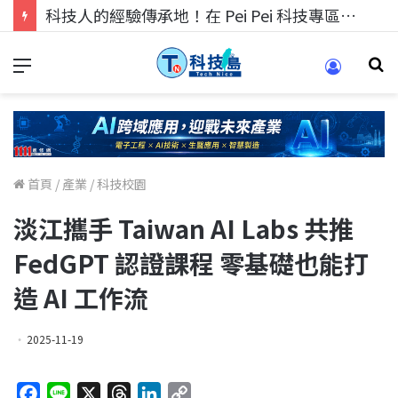
科技人的經驗傳承地！在 Pei Pei 科技專區，與學弟妹交流最硬核的技術
首頁
/
產業
/
科技校園
淡江攜手 Taiwan AI Labs 共推
FedGPT 認證課程 零基礎也能打
造 AI 工作流
2025-11-19
F
L
X
T
L
C