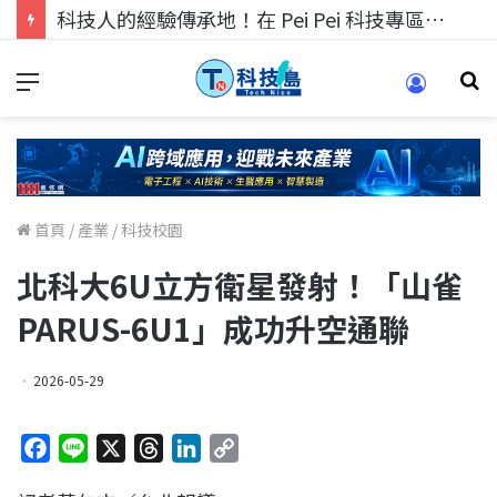
科技人的經驗傳承地！在 Pei Pei 科技專區，與學弟妹交流最硬核的技術
首頁
/
產業
/
科技校園
北科大6U立方衛星發射！「山雀
PARUS-6U1」成功升空通聯
2026-05-29
F
L
X
T
L
C
a
i
h
i
o