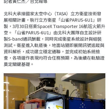
記者黃仁杰／台北報導
c
n
r
n
p
e
e
e
k
y
北科大承接國家太空中心（TASA）立方衛星技術發
b
a
e
L
展相關計畫，執行立方衛星「山雀PARUS-6U1」研
o
d
d
i
製，3月30日搭乘SpaceX Transporter 16航班火箭升
o
s
I
n
空。「山雀PARUS-6U1」由北科大團隊自主設計研
k
n
k
製S-band通訊酬載，同時完成衛星系統設計與組裝
測試。衛星進入軌道後，地面站隨即展開訊號追蹤與
資料解析，成功建立穩定通聯，並完成初始系統檢
查，各項運作表現均符合任務預期，為後續在軌驗證
奠定關鍵基礎。