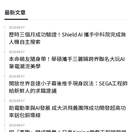
最新文章
2026-08-07
歷時三個月成功驗證！Shield AI 攜手中科院完成無
人機自主搜索
2026-08-07
本命萌友隨身帶！華碩攜手三麗鷗跨界聯名大玩AI
筆電潮流美學
2026-08-07
開放世界音速小子幕後推手現身說法：SEGA工程師
給新鮮人的求職建議
2026-08-07
助電動車與AI發展 成大洪飛義團隊成功開發超高功
率鋁包銅導線
2026-08-07