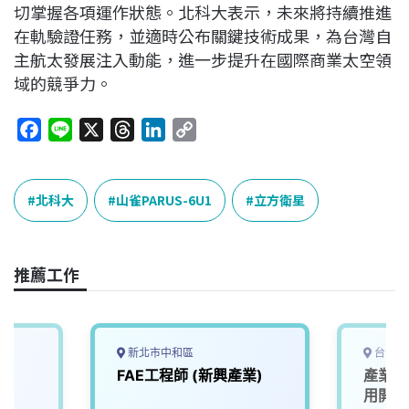
切掌握各項運作狀態。北科大表示，未來將持續推進
在軌驗證任務，並適時公布關鍵技術成果，為台灣自
主航太發展注入動能，進一步提升在國際商業太空領
域的競爭力。
F
L
X
T
L
C
a
i
h
i
o
c
n
r
n
p
e
e
e
k
y
北科大
山雀PARUS-6U1
立方衛星
b
a
e
L
o
d
d
i
o
s
I
n
推薦工作
k
n
k
新北市中和區
台中市
FAE工程師 (新興產業)
產業應
用開發