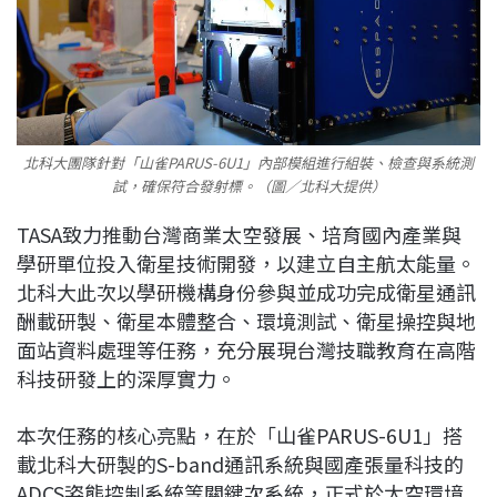
北科大團隊針對「山雀PARUS-6U1」內部模組進行組裝、檢查與系統測
試，確保符合發射標。（圖／北科大提供）
TASA致力推動台灣商業太空發展、培育國內產業與
學研單位投入衛星技術開發，以建立自主航太能量。
北科大此次以學研機構身份參與並成功完成衛星通訊
酬載研製、衛星本體整合、環境測試、衛星操控與地
面站資料處理等任務，充分展現台灣技職教育在高階
科技研發上的深厚實力。
本次任務的核心亮點，在於「山雀PARUS-6U1」搭
載北科大研製的S-band通訊系統與國產張量科技的
ADCS姿態控制系統等關鍵次系統，正式於太空環境