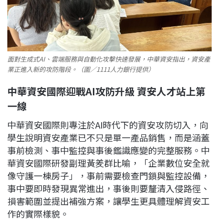
面對生成式AI、雲端服務與自動化攻擊快速發展，中華資安指出，資安產
業正進入新的攻防階段。（圖／1111人力銀行提供）
中華資安國際迎戰AI攻防升級 資安人才站上第
一線
中華資安國際則專注於AI時代下的資安攻防切入，向
學生說明資安產業已不只是單一產品銷售，而是涵蓋
事前檢測、事中監控與事後鑑識應變的完整服務。中
華資安國際研發副理黃羑群比喻，「企業數位安全就
像守護一棟房子」，事前需要檢查門鎖與監控設備，
事中要即時發現異常進出，事後則要釐清入侵路徑、
損害範圍並提出補強方案，讓學生更具體理解資安工
作的實際樣貌。