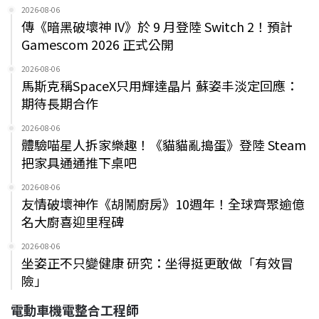
2026-08-06
傳《暗黑破壞神 IV》於 9 月登陸 Switch 2！預計
Gamescom 2026 正式公開
2026-08-06
馬斯克稱SpaceX只用輝達晶片 蘇姿丰淡定回應：
期待長期合作
2026-08-06
體驗喵星人拆家樂趣！《貓貓亂搗蛋》登陸 Steam
把家具通通推下桌吧
2026-08-06
友情破壞神作《胡鬧廚房》10週年！全球齊聚逾億
名大廚喜迎里程碑
2026-08-06
坐姿正不只變健康 研究：坐得挺更敢做「有效冒
險」
電動車機電整合工程師