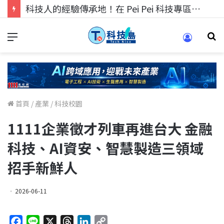
科技人的經驗傳承地！在 Pei Pei 科技專區，與學弟妹交流最硬核的技術
首頁
/
產業
/
科技校園
1111企業徵才列車再進台大 金融
科技、AI資安、智慧製造三領域
招手新鮮人
2026-06-11
F
L
X
T
L
C