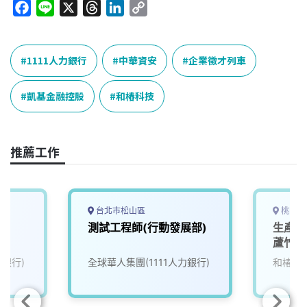
F
L
X
T
L
C
a
i
h
i
o
c
n
r
n
p
e
e
e
k
y
1111人力銀行
中華資安
企業徵才列車
b
a
e
L
o
d
d
i
凱基金融控股
和椿科技
o
s
I
n
k
n
k
推薦工作
台北市松山區
桃園市
測試工程師(行動發展部)
生產工
蘆竹廠
力銀行)
全球華人集團(1111人力銀行)
和椿科