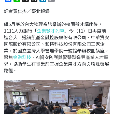
a
i
h
i
o
記者黃仁杰／臺北報導
c
n
r
n
p
e
e
e
k
y
繼5月底於台大物理系館舉辦的校園徵才講座後，
b
a
e
L
1111人力銀行「
企業徵才列車
」今（11）日再度前
o
d
d
i
進台大，邀請凱基金融控股股份有限公司、中華資安
o
s
I
n
國際股份有限公司、和椿科技股份有限公司三家企
k
n
k
業，於國立臺灣大學管理學院一號館舉辦校園講座，
聚焦
金融科技
、AI資安防護與智慧製造等產業人才需
求，協助學生在畢業前掌握企業用才方向與職涯發展
路徑。