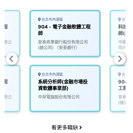
k
n
k
台北市內湖區
台北市
工程
904 - 電子金融軟體工程
科技金
師
師(核
有限公
安泰商業銀行股份有限公司
中國信
(總公司) （安泰銀行）
司(中國
台北市內湖區
台北市
工程
系統分析師(金融市場投
904
資軟體事業部)
工程師
有限公
中菲電腦股份有限公司
安泰商
(總公司
看更多職缺