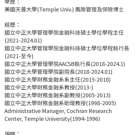
學歷：
c
n
r
n
p
美國天普大學(Temple Univ.) 風險管理及保險博士
e
e
e
k
y
b
a
e
L
經歷：
o
d
d
i
國立中正大學管理學院金融科技碩士學位學程主任
o
s
I
n
(2021-2024.01)
k
n
k
國立中正大學管理學院金融科技碩士學位學程執行長
(2021-至今)
國立中正大學管理學院AACSB執行長(2018-2024.1)
國立中正大學管理學院副院長(2018-2024.01)
國立中正大學財務金融系系主任(2015-2018)
國立中正大學財務金融系教授(2013-)
國立中正大學財務金融系副教授(2005-2013)
國立中正大學財務金融系助理教授(1998-2005)
Administrative Manager, Cochran Research
Center, Temple University(1994-1996)
現職：