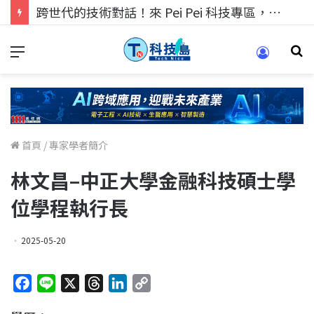
跨世代的技術對話！來 Pei Pei 科技專區，用專業洞察引領學弟妹成長
首頁
/
專家學者簡介
林文昌–中正大學金融科技碩士學
位學程執行長
2025-05-20
F
L
X
T
L
C
a
i
h
i
o