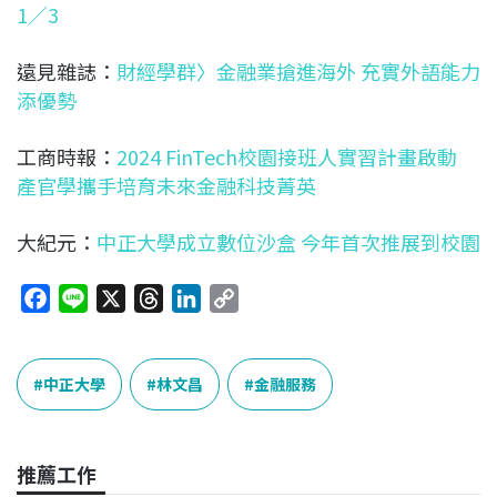
1∕3
遠見雜誌：
財經學群〉金融業搶進海外 充實外語能力
添優勢
工商時報：
2024 FinTech校園接班人實習計畫啟動
產官學攜手培育未來金融科技菁英
大紀元：
中正大學成立數位沙盒 今年首次推展到校園
F
L
X
T
L
C
a
i
h
i
o
c
n
r
n
p
e
e
e
k
y
中正大學
林文昌
金融服務
b
a
e
L
o
d
d
i
o
s
I
n
推薦工作