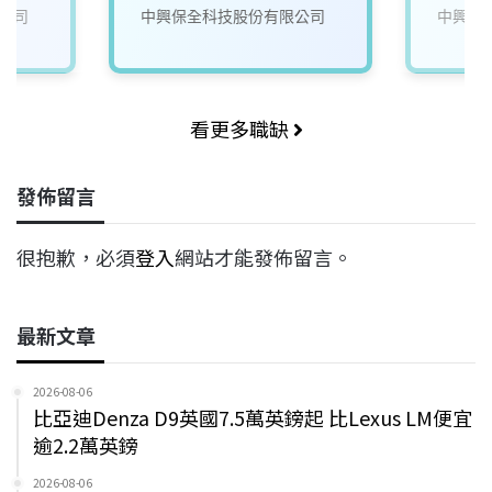
#完整
遷#完整培訓
#完整
公司
中興保全科技股份有限公司
中興保
看更多職缺
發佈留言
很抱歉，必須
登入
網站才能發佈留言。
最新文章
2026-08-06
比亞迪Denza D9英國7.5萬英鎊起 比Lexus LM便宜
逾2.2萬英鎊
2026-08-06