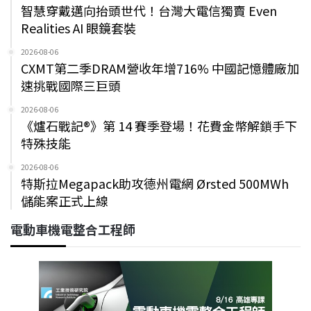
智慧穿戴邁向抬頭世代！台灣大電信獨賣 Even
Realities AI 眼鏡套裝
2026-08-06
CXMT第二季DRAM營收年增716% 中國記憶體廠加
速挑戰國際三巨頭
2026-08-06
《爐石戰記®》第 14 賽季登場！花費金幣解鎖手下
特殊技能
2026-08-06
特斯拉Megapack助攻德州電網 Ørsted 500MWh
儲能案正式上線
電動車機電整合工程師