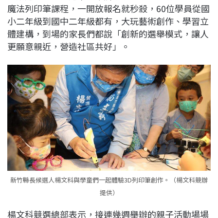
魔法列印筆課程，一開放報名就秒殺，60位學員從國
b
a
e
L
小二年級到國中二年級都有，大玩藝術創作、學習立
o
d
d
i
體建構，到場的家長們都說「創新的選舉模式，讓人
o
s
I
n
更願意親近，營造社區共好」。
k
n
k
新竹縣長候選人楊文科與學童們一起體驗3D列印筆創作。（楊文科競辦
提供）
楊文科競選總部表示，接連幾週舉辦的親子活動場場