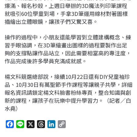
爆滿、報名秒殺，上週日舉辦的3D魔法列印筆課程
就吸引60位學童到場，手拿3D筆運用線材對著圖樣
描繪出立體眼鏡，讓孩子們又驚又喜。
操作的過程中，小朋友還能學習到立體建構概念、練
習手眼協調，在3D筆繪畫出圖樣的過程要製作出足
夠的支撐點讓作品站立，因此需要相當高的專注度，
作品完成後許多學員充滿成就感。
楊文科競選總部說，接續10月22日還有DIY兒童袖珍
品、10月30日有萬聖節手作課程等讓親子共學，詳細
報名資訊請鎖定楊文科臉書粉絲專頁，整合知識與創
新的課程，讓孩子在玩樂中提升學習力。（記者／白
水堯
）
F
L
X
T
L
C
a
i
h
i
o