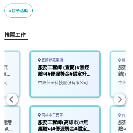
c
n
r
n
p
e
e
e
k
y
親子活動
b
a
e
L
o
d
d
i
o
s
I
n
推薦工作
k
n
k
宜蘭縣羅東鎮
苗栗縣
#無
服務工程師 (宜蘭)#無經
服務工
穩定升
驗可#優渥獎金#穩定升遷
鎮)#
#完整培訓
穩定升
公司
中興保全科技股份有限公司
中興保
高雄市三民區
台東縣
(鹿港
服務工程師(高雄市)#無
服務工
驗可#
經驗可#優渥獎金#穩定升
驗可#