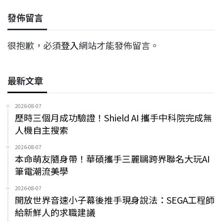
發佈留言
很抱歉，必須
登入
網站才能發佈留言。
最新文章
2026-08-07
歷時三個月成功驗證！Shield AI 攜手中科院完成無
人機自主搜索
2026-08-07
本命萌友隨身帶！華碩攜手三麗鷗跨界聯名大玩AI
筆電潮流美學
2026-08-07
開放世界音速小子幕後推手現身說法：SEGA工程師
給新鮮人的求職建議