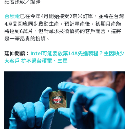
記者孫敬／編譯
c
n
r
n
p
e
e
e
k
y
台積電
已在今年4月開始接受2奈米訂單，並將在台灣
b
a
e
L
4座晶圓廠同步啟動生產，預計量產後，初期月產能
o
d
d
i
將達到6萬片，但對尋求技術優勢的客戶而言，這將
o
s
I
n
是一筆昂貴的投資。
k
n
k
延伸閱讀：
Intel可能要放棄14A先進製程？主因缺少
大客戶 拚不過台積電、三星