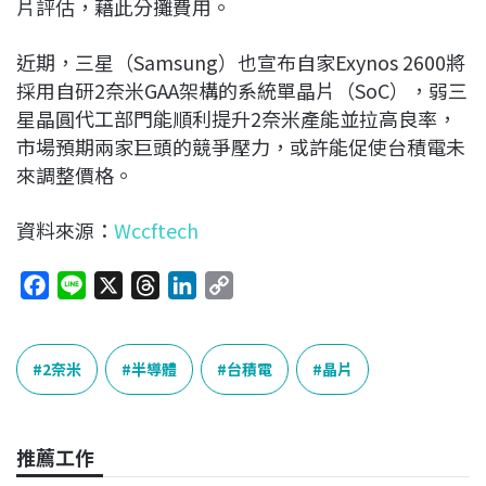
片評估，藉此分攤費用。
近期，三星（Samsung）也宣布自家Exynos 2600將
採用自研2奈米GAA架構的系統單晶片（SoC），弱三
星晶圓代工部門能順利提升2奈米產能並拉高良率，
市場預期兩家巨頭的競爭壓力，或許能促使台積電未
來調整價格。
資料來源：
Wccftech
F
L
X
T
L
C
a
i
h
i
o
c
n
r
n
p
e
e
e
k
y
2奈米
半導體
台積電
晶片
b
a
e
L
o
d
d
i
o
s
I
n
推薦工作
k
n
k