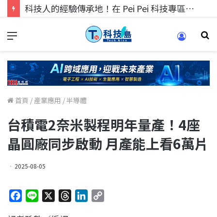
科技人的經驗傳承地！在 Pei Pei 科技專區，與學弟妹交流最硬核的技術
首頁
/
產業應用
/
半導體
台積電2奈米製程明年量產！4座
晶圓廠同步啟動 月產能上看6萬片
2025-08-05
F
L
X
T
L
C
a
i
h
i
o