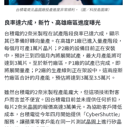
台積電南北晶圓廠投產進度非常順利。（圖／科技島圖庫）
良率達六成，新竹、高雄廠區進度曝光
台積電的2奈米製程在試產階段良率已達六成，顯示
其已準備好轉向量產。在高雄P1廠已進入量產階段，
每個月可產1萬片晶片；P2廠的設備目前正在安裝
中，預計三到四個月內將展開試產，最大月產能將可
達到3萬片。至於新竹廠區，P1廠的試產已完成，即
將展開量產；P2廠的生產線則正在架設中，這兩座新
竹廠區合計的月產能，預估將達到3萬至3.5萬片。
雖然台積電的2奈米製程產能龐大，但這項技術對客
戶而言並不便宜。因台積電目前並未提供任何折扣，
每片2奈米晶圓的報價高達3萬美元。為協助客戶降低
成本，台積電從今年四月開始提供「CyberShuttle」
服務，讓蘋果等客戶能在同一片測試晶圓上進行矽晶