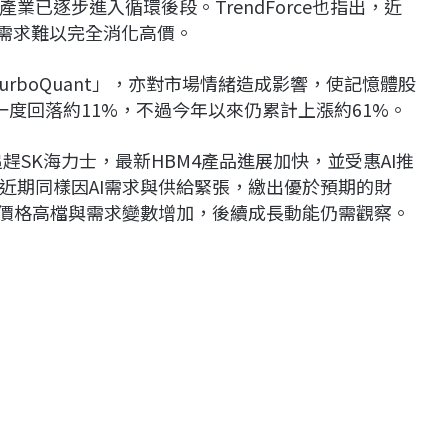
已逐步進入循環後段。TrendForce也指出，近
端需求難以完全消化高價。
rboQuant」，亦對市場情緒造成影響，使記憶體股
度回落約11%，不過今年以來仍累計上漲約61%。
追趕
SK海力士
，最新HBM4產品進展加快，並受惠AI推
近期同樣因AI需求與供給緊張，繳出優於預期的財
著價格高檔與需求變數增加，後續成長動能仍需觀察。