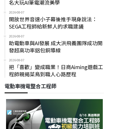
名大玩AI筆電潮流美學
2026-08-07
開放世界音速小子幕後推手現身說法：
SEGA工程師給新鮮人的求職建議
2026-08-07
助電動車與AI發展 成大洪飛義團隊成功開
發超高功率鋁包銅導線
2026-08-07
把「喜歡」變成職業！日商Aiming遊戲工
程師親揭菜鳥到職人心路歷程
電動車機電整合工程師