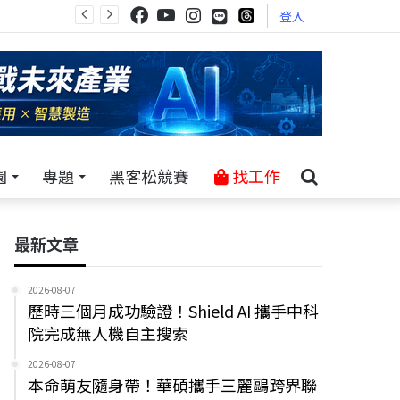
登入
園
專題
黑客松競賽
找工作
最新文章
2026-08-07
歷時三個月成功驗證！Shield AI 攜手中科
院完成無人機自主搜索
2026-08-07
本命萌友隨身帶！華碩攜手三麗鷗跨界聯