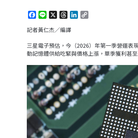
F
L
X
T
L
C
a
i
h
i
o
記者黃仁杰／編譯
c
n
r
n
p
e
e
e
k
y
三星電子
預估，今（2026）年第一季營運表
b
a
e
L
動記憶體供給吃緊與價格上漲，單季獲利甚至超
o
d
d
i
o
s
I
n
k
n
k