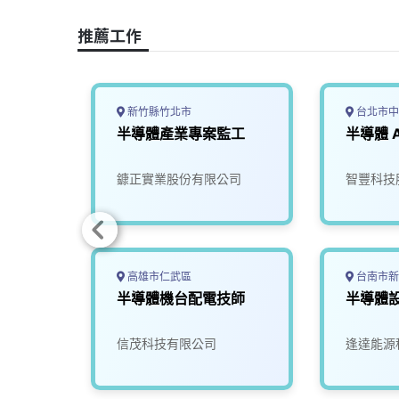
o
s
I
n
推薦工作
k
n
k
新竹縣竹北市
台北市中
新竹)
半導體產業專案監工
半導體 
司
鏮正實業股份有限公司
智豐科技
高雄市仁武區
台南市新
工程
半導體機台配電技師
半導體
司
信茂科技有限公司
逢達能源