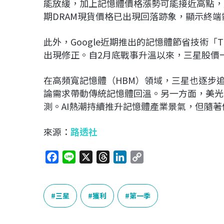
能放緩，加上記憶體價格漲勢可能接近高點，產業
期DRAM現貨價格已出現回落跡象，顯示終
此外，
Google
近期推出的記憶體節省技術「Tu
出現修正。自2月底戰事升溫以來，三星股價一
在高頻寬記憶體（HBM）領域，三星也逐步
論需求帶動傳統記憶體回溫。另一方面，
美光
測。AI熱潮持續推升記憶體產業景氣，但隨
來源：
路透社
F
L
X
T
L
C
a
i
h
i
o
c
n
r
n
p
e
e
e
k
y
三星
獲利
第一季
b
a
e
L
o
d
d
i