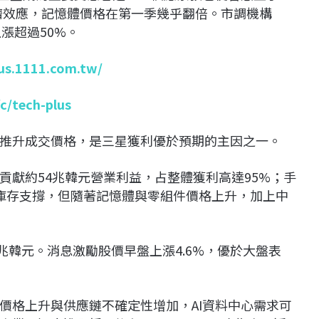
擠效應，記憶體價格在第一季幾乎翻倍。市調機構
上漲超過50%。
lus.1111.com.tw/
/c/tech-plus
推升成交價格，是三星獲利優於預期的主因之一。
貢獻約54兆韓元營業利益，占整體獲利高達95%；手
庫存支撐，但隨著記憶體與零組件價格上升，加上中
3兆韓元。消息激勵股價早盤上漲4.6%，優於大盤表
價格上升與供應鏈不確定性增加，AI資料中心需求可