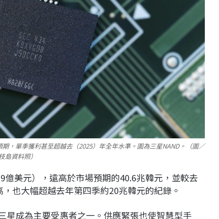
預期，單季獲利甚至超越去（2025）年全年水準。圖為三星NAND。（圖／
技島資料照）
79億美元），遠高於市場預期的40.6兆韓元，並較去
新高，也大幅超越去年第四季約20兆韓元的紀錄。
，三星成為主要受惠者之一。供應緊張也使智慧型手