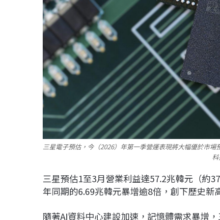
三星電子
預估，今（2026）年第一季營運表現將大幅優於市場
科
三星預估1至3月營業利益達57.2兆韓元（約3
年同期的6.69兆韓元暴增逾8倍，創下歷史
隨著AI資料中心建設加速，記憶體需求暴增