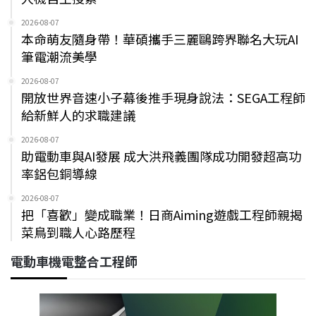
2026-08-07
本命萌友隨身帶！華碩攜手三麗鷗跨界聯名大玩AI
筆電潮流美學
2026-08-07
開放世界音速小子幕後推手現身說法：SEGA工程師
給新鮮人的求職建議
2026-08-07
助電動車與AI發展 成大洪飛義團隊成功開發超高功
率鋁包銅導線
2026-08-07
把「喜歡」變成職業！日商Aiming遊戲工程師親揭
菜鳥到職人心路歷程
電動車機電整合工程師