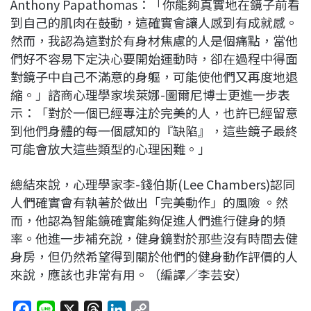
Anthony Papathomas：「你能夠真實地在鏡子前看
到自己的肌肉在鼓動，這確實會讓人感到有成就感。
然而，我認為這對於有身材焦慮的人是個痛點，當他
們好不容易下定決心要開始運動時，卻在過程中得面
對鏡子中自己不滿意的身軀，可能使他們又再度地退
縮。」諮商心理學家埃萊娜-圖爾尼博士更進一步表
示：「對於一個已經專注於完美的人，也許已經留意
到他們身體的每一個感知的『缺陷』，這些鏡子最終
可能會放大這些類型的心理困難。」
總結來說，心理學家李-錢伯斯(Lee Chambers)認同
人們確實會有執著於做出「完美動作」的風險 。然
而，他認為智能鏡確實能夠促進人們進行健身的頻
率。他進一步補充說，健身鏡對於那些沒有時間去健
身房，但仍然希望得到關於他們的健身動作評價的人
來說，應該也非常有用。（編譯／李芸安）
F
L
X
T
L
C