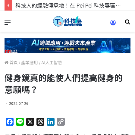
科技人的經驗傳承地！在 Pei Pei 科技專區，與學弟妹交流最硬核的技術
首頁
/
產業應用
/
AI人工智慧
健身鏡真的能使人們提高健身的
意願嗎？
2022-07-26
F
L
X
T
L
C
a
i
h
i
o