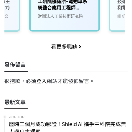
發課主
工研院機械所-電動車系
技術部
017)
統整合應用工程師
和電動
(D400)
有限公
財團法人工業技術研究院
維斯美
看更多職缺
發佈留言
很抱歉，必須
登入
網站才能發佈留言。
最新文章
2026-08-07
歷時三個月成功驗證！Shield AI 攜手中科院完成無
人機自主搜索