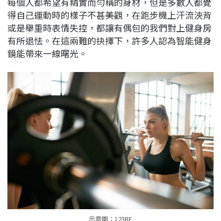
每個人都希望有精實而勻稱的身材，但是多數人都覺
c
n
r
n
p
得自己運動時的樣子不甚美觀，在跑步機上汗流浹背
e
e
e
k
y
或是舉重時表情失控，都讓有偶包的我們對上健身房
b
a
e
L
有所退怯。在這兩難的抉擇下，許多人認為智能健身
o
d
d
i
鏡能帶來一線曙光。
o
s
I
n
k
n
k
示意圖：123RF