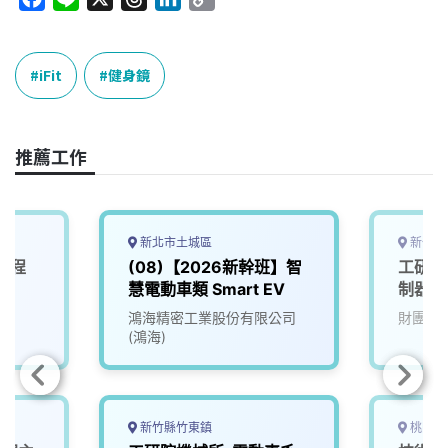
a
i
h
i
o
c
n
r
n
p
e
e
e
k
y
iFit
健身鏡
b
a
e
L
o
d
d
i
o
s
I
n
推薦工作
k
n
k
新北市土城區
新竹縣
工程
(08)【2026新幹班】智
工研院
慧電動車類 Smart EV
制器軟
(D400
院
鴻海精密工業股份有限公司
財團法
(鴻海)
新竹縣竹東鎮
桃園市