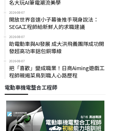
名大玩AI筆電潮流美學
2026-08-07
開放世界音速小子幕後推手現身說法：
SEGA工程師給新鮮人的求職建議
2026-08-07
助電動車與AI發展 成大洪飛義團隊成功開
發超高功率鋁包銅導線
2026-08-07
把「喜歡」變成職業！日商Aiming遊戲工
程師親揭菜鳥到職人心路歷程
電動車機電整合工程師