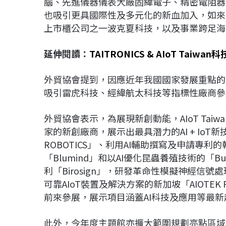
腦、先進儀器儀表大廠固緯電子、精密電阻器
也吸引更具國際性及多元化的新血加入，如來
上市櫃公司之一波克夏科技，以及事業跨足海
延伸閱讀：
TAITRONICS & AIoT T
外貿協會提到，因應近年我國國家發展重點的
吸引雷虎科技、經緯航太科技等指標性廠商參
外貿協會表示，為展現新創動能，AIoT Taiwa
家的新創廠商，展示出最具潛力的AI + IoT
ROBOTICS」、利用AI輔助撰寫及申請專利
「Blumind」和以AI優化昆蟲養殖技術的「
利「Birosign」，研發革命性模擬神經信號
可靠AIoT裝置及解決方案的新加坡「AIOTE
前來參展，展示項目涵蓋AI科技及應用等最新
此外，今年度主題館亦擴大範圍規劃亮點區域