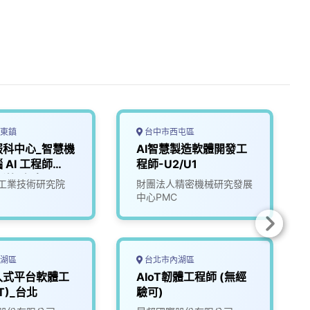
東鎮
台中市西屯區
服科中心_智慧機
AI智慧製造軟體開發工
 AI 工程師
程師-U2/U1
新竹/台南)
工業技術研究院
財團法人精密機械研究發展
中心PMC
湖區
台北市內湖區
入式平台軟體工
AIoT韌體工程師 (無經
oT)_台北
驗可)