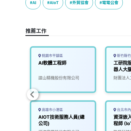
e
e
e
k
y
AI
AIoT
外貿協會
電電公會
b
a
e
L
o
d
d
i
o
s
I
n
推薦工作
k
n
k
桃園市平鎮區
新竹縣竹
AI軟體工程師
工研院
器人大腦
(A000
司
誼山精機股份有限公司
財團法人
高雄市小港區
台北市內
任
AIOT技術服務人員(總
資深嵌
公司)
程師 (I