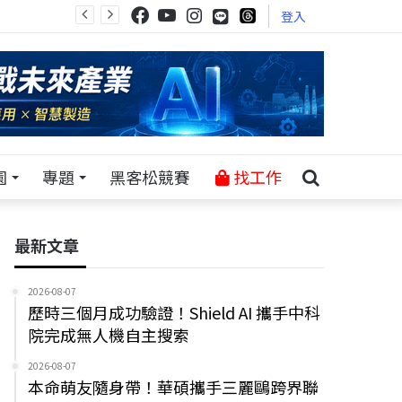
登入
園
專題
黑客松競賽
找工作
最新文章
2026-08-07
歷時三個月成功驗證！Shield AI 攜手中科
院完成無人機自主搜索
2026-08-07
本命萌友隨身帶！華碩攜手三麗鷗跨界聯