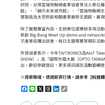
研院、台灣雲端物聯網產業協會等法人單位籌
館」、「顯示未來城市館」、「雲端物聯網主題
慧製造及太空新創相關產業最新主題館，展現
除了展覽豐富內容，主辦單位還舉辦多項活動
新創 Big Bang Meet Up demo and n
子產業採購洽談會、每日主題導覽等精彩活動
外貿協會表示，今年TAITRONICS及AIoT 
SHOW）」及「國際光電大展（OPTO TA
出，歡迎參觀登記，更多資訊請至
活動官網
查
※探索職場，透視薪資行情，請參考【
科技類
F
L
X
T
L
C
a
i
h
i
o
c
n
r
n
p