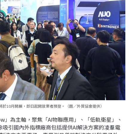
，將於10月開展，即日起開放業者預登。（圖／外貿協會提供）
n Now」為主軸，聚焦「AI物聯應用」、「低軌衛星」、
除吸引國內外指標廠商包括提供AI解決方案的凌羣電