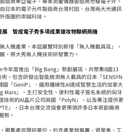
製造商幸亞電子、專業測量儀器製造商世駿電子外，
自日本的電子元件製造商台灣村田、台灣兩大光通訊
外版圖的崇越科技。
aiwan科技展 智成電子秀多項成果搶攻物聯網商機
無人機產業，本屆展覽特別新增「無人機載具區」，
展，將大秀無人機技術研發實力。
n今年度推出「Big Bang」新創展區，共聚集8國13
新技術，包含研發出智能檢測無人載具的日本「SENSYN
的韓國「GenIP」、運用邊緣性AI達成智慧生活的加拿大
Bug Mars」、主打安全性、便利性電子簽名系統的匈牙
處理技術的AI晶片公司英國「PolyN」、以及專注提供更
K PTE」，日本台灣交流協會更帶領許多日本新創廠商
趨勢。
，邀集產官學研單位，包含產業發展署、資策會、工