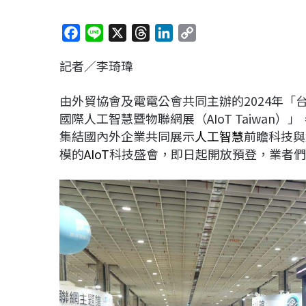
F
L
X
T
L
C
a
i
h
i
o
記者／李琦瑋
c
n
r
n
p
e
e
e
k
y
由外貿協會及電電公會共同主辦的2024年「
b
a
e
L
國際人工智慧暨物聯網展（AIoT Taiwan）
o
d
d
i
集結國內外企業共同展示
人工智慧
前瞻科技與
o
s
I
n
模的
AIoT
科技盛會，即日起開放預登，業者們
k
n
k