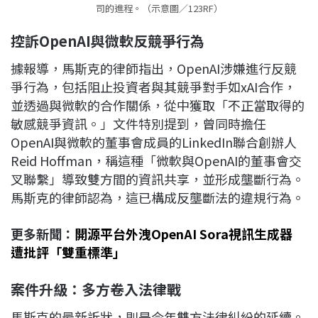
司的進程。（示意圖／123RF）
控訴OpenAI
與微軟反競爭行為
據報導，馬斯克的律師指出，OpenAI涉嫌進行反競
爭行為，包括阻止投資者與其競爭對手如xAI合作，
並透過與微軟的合作關係，從中獲取「不正當取得的
敏感競爭資訊。」文件特別提到，曾同時擔任
OpenAI與微軟的董事會成員的LinkedIn聯合創辦人
Reid Hoffman，稱這種「微軟與OpenAI的董事會交
叉聯繫」導致雙方間的資訊共享，並形成壟斷行為。
馬斯克的律師認為，這已構成反壟斷法的違規行為。
更多新聞：
開源平台外洩OpenAI Sora視訊生成器
遭批評「雙重標準」
案件升級：多方卷入法律戰
馬斯克的最新訴狀，則是今年雙方法律糾紛的延續。