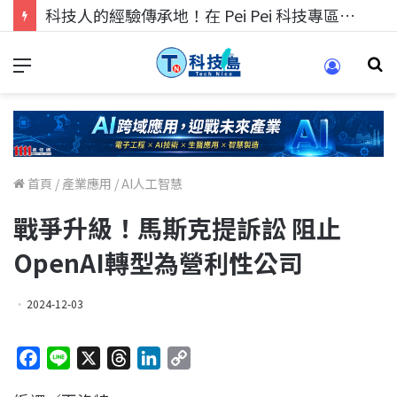
科技人的經驗傳承地！在 Pei Pei 科技專區，與學弟妹交流最硬核的技術
首頁
/
產業應用
/
AI人工智慧
戰爭升級！馬斯克提訴訟 阻止
OpenAI轉型為營利性公司
2024-12-03
F
L
X
T
L
C
a
i
h
i
o