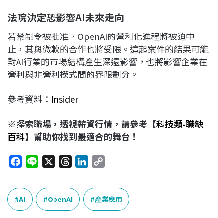
法院決定恐影響AI
未來走向
若禁制令被批准，OpenAI的營利化進程將被迫中
止，其與微軟的合作也將受限。這起案件的結果可能
對AI行業的市場結構產生深遠影響，也將影響企業在
營利與非營利模式間的界限劃分。
參考資料：
Insider
※探索職場，透視薪資行情，請參考【
科技類-職缺
百科
】幫助你找到最適合的舞台！
F
L
X
T
L
C
a
i
h
i
o
c
n
r
n
p
e
e
e
k
y
AI
OpenAI
產業應用
b
a
e
L