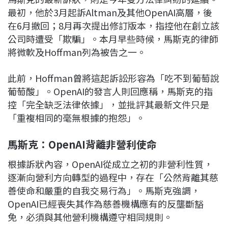
最初，他於3月起訴Altman及其他OpenAI高層，後
在6月撤回；8月再次提出修訂版本，指控他在創立該
公司時遭受「欺騙」。本月早些時候，馬斯克的律師
將微軟及Hoffman列為被告之一。
此前，Hoffman曾將這起訴訟形容為「吃不到葡萄說
葡萄酸」。OpenAI的發言人則回應稱，馬斯克的指
控「完全缺乏法律依據」，並批評其最新文件只是
「重複相同的毫無根據的抱怨」。
馬斯克：OpenAI
背離非營利使命
根據訴狀內容，OpenAI從成立之初的非營利性質，
逐漸向營利方向轉型的過程中，存在「公然背離其慈
善使命和嚴重的自我交易行為」。馬斯克強調，
OpenAI已經喪失其作為慈善機構應有的反壟斷豁
免，必須與其他營利機構遵守相同規則。