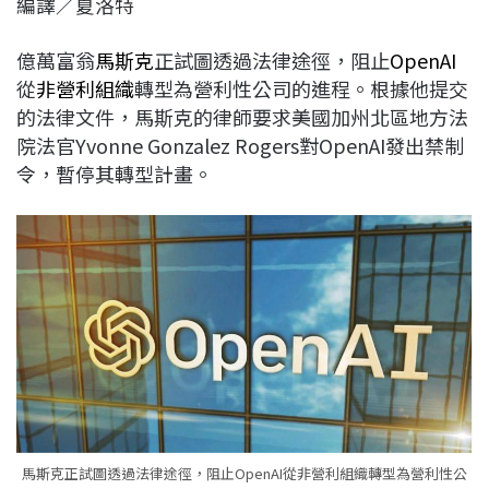
編譯／夏洛特
c
n
r
n
p
e
e
e
k
y
億萬富翁
馬斯克
正試圖透過法律途徑，阻止
OpenAI
b
a
e
L
從
非營利組織
轉型為營利性公司的進程。根據他提交
o
d
d
i
的法律文件，馬斯克的律師要求美國加州北區地方法
o
s
I
n
院法官Yvonne Gonzalez Rogers對OpenAI發出禁制
k
n
k
令，暫停其轉型計畫。
馬斯克正試圖透過法律途徑，阻止OpenAI從非營利組織轉型為營利性公