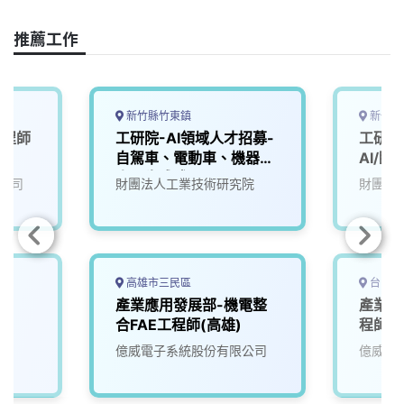
o
d
d
i
o
s
I
n
推薦工作
k
n
k
新竹縣竹東鎮
新竹市
工程師
工研院-AI領域人才招募-
工研院
自駕車、電動車、機器
AI/臨
人、生成式AI
(D100
公司
財團法人工業技術研究院
財團法
高雄市三民區
台中市
產業應用發展部-機電整
產業應
合FAE工程師(高雄)
程師
億威電子系統股份有限公司
億威電