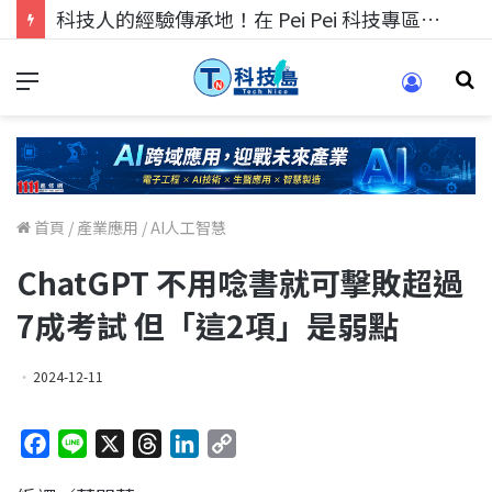
科技人的經驗傳承地！在 Pei Pei 科技專區，與學弟妹交流最硬核的技術
首頁
/
產業應用
/
AI人工智慧
ChatGPT 不用唸書就可擊敗超過
7成考試 但「這2項」是弱點
2024-12-11
F
L
X
T
L
C
a
i
h
i
o