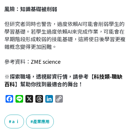
風險：知識基礎被削弱
但研究者同時也警告，過度依賴AI可能會削弱學生的
學習基礎。若學生過度依賴AI來完成作業，可能會在
早期階段形成較弱的技能基礎，這將使日後學習更複
雜概念變得更加困難。
參考資料：
ZME science
※探索職場，透視薪資行情，請參考【
科技類-職缺
百科
】幫助你找到最適合的舞台！
F
L
X
T
L
C
a
i
h
i
o
c
n
r
n
p
e
e
e
k
y
ａｉ
產業應用
b
a
e
L