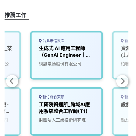
o
d
d
i
o
s
I
n
推薦工作
k
n
k
台北市信義區
新北市
A)_某
生成式 AI 應用工程師
資深監
4)
（GenAI Engineer｜
(北區)
LLM／Agent／RAG）
有限公
網訊電通股份有限公司
柏聯科
新竹縣竹東鎮
新北市
艷館-
工研院資通所_跨域AI應
設備應
覽會」
用系統整合工程師(T1)
用科)
公司
財團法人工業技術研究院
勤友企