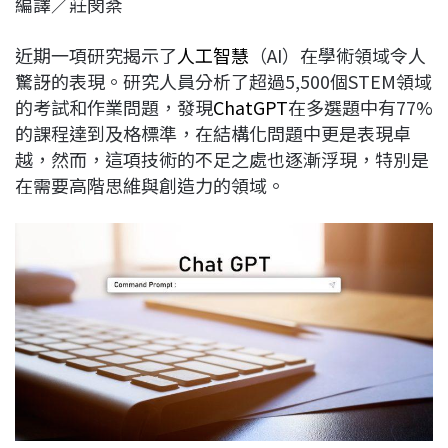
編譯／莊閔棻
c
n
r
n
p
e
e
e
k
y
近期一項研究揭示了
人工智慧
（AI）在學術領域令人
b
a
e
L
驚訝的表現。研究人員分析了超過5,500個STEM領域
o
d
d
i
的考試和作業問題，發現
ChatGPT
在多選題中有77%
o
s
I
n
的課程達到及格標準，在結構化問題中更是表現卓
k
n
k
越，然而，這項技術的不足之處也逐漸浮現，特別是
在需要高階思維與創造力的領域。