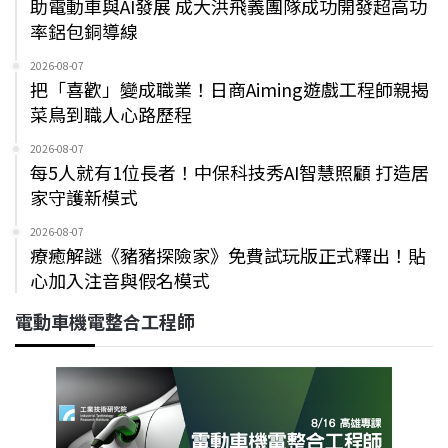
助電動車與AI發展 成大洪飛義團隊成功開發超高功
率鋁包銅導線
2026-08-07
把「喜歡」變成職業！日商Aiming遊戲工程師親揭
菜鳥到職人心路歷程
2026-08-07
每5人就有1位長者！中保科技秀AI智慧照顧 打造居
家守護新模式
2026-08-07
療癒解謎《豬豬探險家》免費試玩版正式釋出！貼
心加入注音與假名模式
電動車機電整合工程師