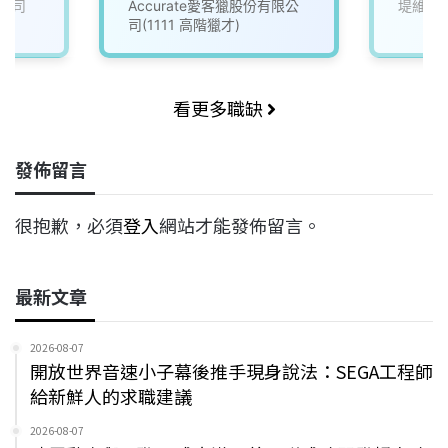
公司
Accurate愛客獵股份有限公
堤維西
司(1111 高階獵才)
看更多職缺
發佈留言
很抱歉，必須
登入
網站才能發佈留言。
最新文章
2026-08-07
開放世界音速小子幕後推手現身說法：SEGA工程師
給新鮮人的求職建議
2026-08-07