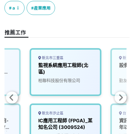
c
n
r
n
p
e
e
e
k
y
ａｉ
產業應用
b
a
e
L
o
d
d
i
o
s
I
n
推薦工作
k
n
k
新北市三重區
新北市
師
監視系統應用工程師(北
設備應
r｜
區)
G）
柏聯科技股份有限公司
勤友企
新北市汐止區
台南市
艷館-
IC應用工程師 (FPGA)_某
資訊應
覽會」
知名公司 (3009524)
年以上
用科)