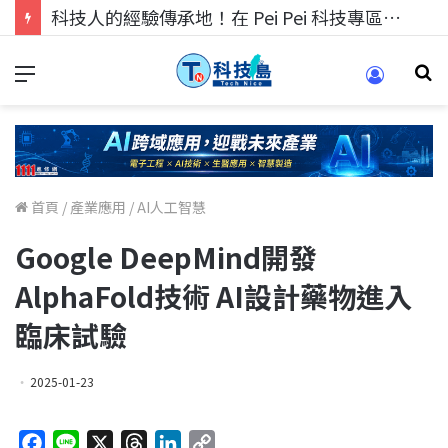
科技人的經驗傳承地！在 Pei Pei 科技專區，與學弟妹交流最硬核的技術
首頁
/
產業應用
/
AI人工智慧
Google DeepMind開發
AlphaFold技術 AI設計藥物進入
臨床試驗
2025-01-23
F
L
X
T
L
C