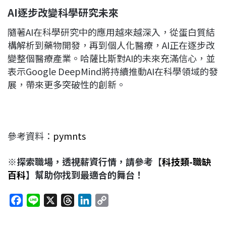
AI
逐步改變科學研究未來
隨著AI在科學研究中的應用越來越深入，從蛋白質結
構解析到藥物開發，再到個人化醫療，AI正在逐步改
變整個醫療產業。哈薩比斯對AI的未來充滿信心，並
表示Google DeepMind將持續推動AI在科學領域的發
展，帶來更多突破性的創新。
參考資料：
pymnts
※探索職場，透視薪資行情，請參考【
科技類-職缺
百科
】幫助你找到最適合的舞台！
F
L
X
T
L
C
a
i
h
i
o