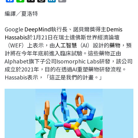
a
i
h
i
o
編譯／夏洛特
c
n
r
n
p
e
e
e
k
y
Google
DeepMind
執行長、諾貝爾獎得主
Demis
b
a
e
L
Hassabis
於1月21日在瑞士達佛斯世界經濟論壇
o
d
d
i
（WEF）上表示，由
人工智慧
（AI）設計的
藥物
，預
o
s
I
n
計將在今年年底前進入臨床試驗。這些藥物正由
k
n
k
Alphabet旗下子公司Isomorphic Labs研發，該公司
成立於2021年，目的在透過AI重塑藥物研發流程。
Hassabis表示，「這正是我們的計畫。」