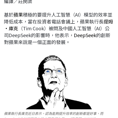
編譯／莊閔棻
c
n
r
n
p
e
e
e
k
y
基於
蘋果
積極的要提升人工智慧（AI）模型的效率並
b
a
e
L
降低成本，當在投資者電話會議上，蘋果執行長
提姆
o
d
d
i
·庫克
（Tim Cook）被問及中國人工智慧（AI）公
o
s
I
n
司DeepSeek的影響時，他表示，
DeepSeek
的創新
k
n
k
對蘋果來說是一個正面的發展。
蘋果執行長庫克近日表示，認為能夠提升效率的創新都是好事，而