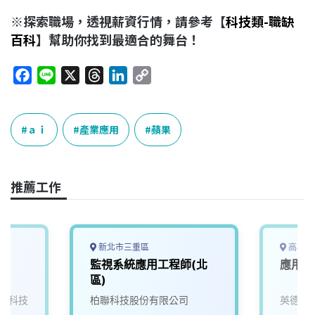
※探索職場，透視薪資行情，請參考【
科技類-職缺
百科
】幫助你找到最適合的舞台！
F
L
X
T
L
C
a
i
h
i
o
c
n
r
n
p
e
e
e
k
y
ａｉ
產業應用
蘋果
b
a
e
L
o
d
d
i
o
s
I
n
推薦工作
k
n
k
新北市三重區
高雄市
師
監視系統應用工程師(北
應用工
區)
電科技
柏聯科技股份有限公司
英德睿