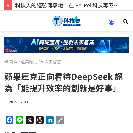
科技人的經驗傳承地！在 Pei Pei 科技專區，與學弟妹交流最硬核的技術
首頁
/
產業應用
/
AI人工智慧
蘋果庫克正向看待DeepSeek 認
為「能提升效率的創新是好事」
2025-02-03
F
L
X
T
L
C
a
i
h
i
o