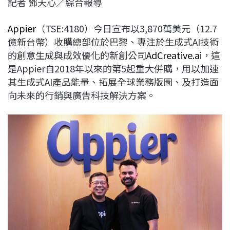
記者 鄧天心／綜合報導
c
n
r
n
p
e
e
e
k
y
Appier
（TSE:4180）今日宣布以3,870萬美元（12.7
b
a
e
L
億新台幣）收購總部位於巴黎、專注於生成式AI技術
o
d
d
i
的創意生成與成效優化的新創公司
AdCreative.ai
，這
o
s
I
n
是Appier自2018年以來的第5起重大併購，用以加速
k
n
k
其生成式AI產品能量、拓展全球業務版圖、及打造面
向未來的行銷與廣告科技解決方案。