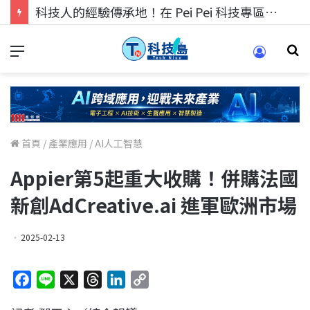
科技人找工作，就到TECH+ 科技專區!
首頁
/
產業應用
/
AI人工智慧
Appier第5起重大收購！併購法國
新創AdCreative.ai 進軍歐洲市場
2025-02-13
F
L
X
T
L
C
a
i
h
i
o