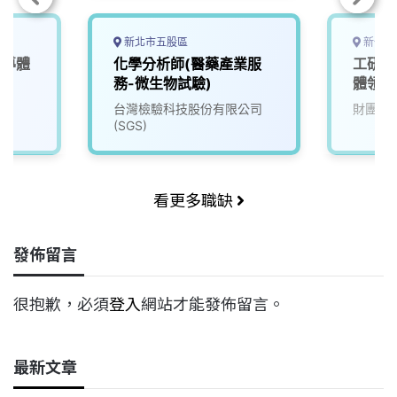
新北市五股區
新竹縣
半導體
化學分析師(醫藥產業服
工研院
）
務-微生物試驗)
體領域
(0C30
台灣檢驗科技股份有限公司
財團法
(SGS)
看更多職缺
發佈留言
很抱歉，必須
登入
網站才能發佈留言。
最新文章