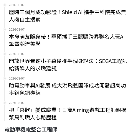
2026-08-07
歷時三個月成功驗證！Shield AI 攜手中科院完成無
人機自主搜索
2026-08-07
本命萌友隨身帶！華碩攜手三麗鷗跨界聯名大玩AI
筆電潮流美學
2026-08-07
開放世界音速小子幕後推手現身說法：SEGA工程師
給新鮮人的求職建議
2026-08-07
助電動車與AI發展 成大洪飛義團隊成功開發超高功
率鋁包銅導線
2026-08-07
把「喜歡」變成職業！日商Aiming遊戲工程師親揭
菜鳥到職人心路歷程
電動車機電整合工程師