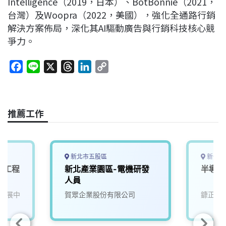
Intelligence（2019，日本）、BotBonnie（2021，
台灣）及Woopra（2022，美國），強化全通路行銷
解決方案佈局，深化其AI驅動廣告與行銷科技核心競
爭力。
F
L
X
T
L
C
a
i
h
i
o
c
n
r
n
p
e
e
e
k
y
推薦工作
b
a
e
L
o
d
d
i
o
s
I
n
k
n
k
新北市五股區
新竹縣
服務工程
新北產業園區-電機研發
半導體
人員
發展中
賀眾企業股份有限公司
鏮正實