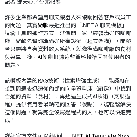
記者 鄧天心／台北報導
c
n
r
n
p
e
e
e
k
y
許多企業都希望用聊天機器人來協助回答客戶或員工
b
a
e
L
的問題，其實
微軟
最近推出的「.NET AI聊天模板」
o
d
d
i
這套工具的運作方式，就像開一家已經裝潢好的咖啡
o
s
I
n
廳，微軟先幫你準備好所有設備（程式架構），開發
k
n
k
者只需將自有資料放入系統，就像準備咖啡廳的食材
與菜單一樣，
AI
便能根據這些資料精準回答使用者的
問題。
該模板內建的RAG技術（檢索增強生成），能讓AI在
接到問題後迅速從內部的向量資料庫（廚房）中找到
合適的資料（食材），再透過生成式AI技術（烹調過
程）提供使用者最精確的回答（餐點），能輕鬆解決
這個問題，就算完全沒寫過程式的人，也可以快速完
成！
詳細官方文件可以參照此：
.NET AI Template Now