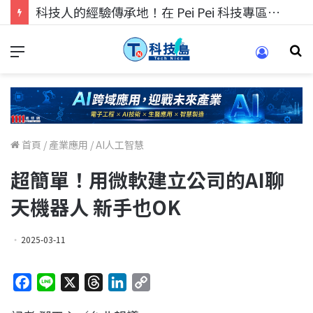
科技人找工作，就到TECH+ 科技專區!
首頁
/
產業應用
/
AI人工智慧
超簡單！用微軟建立公司的AI聊
天機器人 新手也OK
2025-03-11
F
L
X
T
L
C
a
i
h
i
o