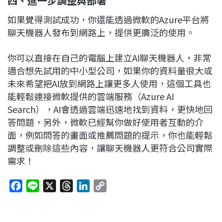
四、進一步調整與部署
如果覺得測試成功，你還能透過微軟的Azure平台將
聊天機器人發布到網路上，提供更廣泛的使用。
你可以直接在自己的電腦上建立AI聊天機器人，非常
適合想先試用的中小型公司，如果你的資料量很大或
未來希望把AI放到網路上讓更多人使用，這個工具也
能輕鬆連接微軟提供的雲端服務（Azure AI
Search），AI會透過雲端迅速地找到資料，更快地回
答問題，另外，微軟已經幫你做好使用者互動的介
面，例如問答的畫面或推薦問題的提示，你也能輕鬆
調整或刪除這些內容，讓聊天機器人更符合公司實際
需求！
F
L
X
T
L
C
a
i
h
i
o
c
n
r
n
p