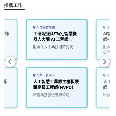
e
e
e
k
y
推薦工作
b
a
e
L
o
d
d
i
o
s
I
n
k
n
k
新竹縣竹東鎮
台中市
分析師
工研院服科中心_智慧機
AI智
器人大腦 AI 工程師
師-U2
(A000新竹/台南)
財團法人工業技術研究院
財團法
心PMC
新北市新店區
新竹市
運算
人工智慧工業級主機板硬
人工智
)
體高級工程師(NVPD)
師
院
研揚科技股份有限公司
聯發科