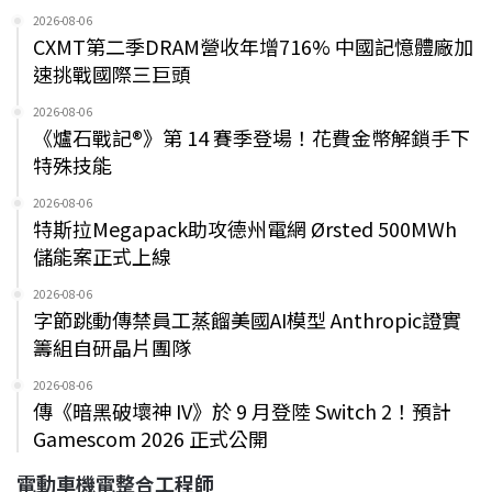
2026-08-06
CXMT第二季DRAM營收年增716% 中國記憶體廠加
速挑戰國際三巨頭
2026-08-06
《爐石戰記®》第 14 賽季登場！花費金幣解鎖手下
特殊技能
2026-08-06
特斯拉Megapack助攻德州電網 Ørsted 500MWh
儲能案正式上線
2026-08-06
字節跳動傳禁員工蒸餾美國AI模型 Anthropic證實
籌組自研晶片團隊
2026-08-06
傳《暗黑破壞神 IV》於 9 月登陸 Switch 2！預計
Gamescom 2026 正式公開
電動車機電整合工程師