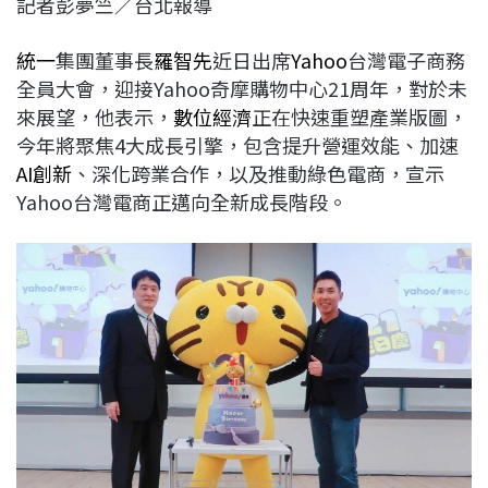
記者彭夢竺／台北報導
c
n
r
n
p
e
e
e
k
y
統一
集團董事長
羅智先
近日出席
Yahoo
台灣電子商務
b
a
e
L
全員大會，迎接Yahoo奇摩購物中心21周年，對於未
o
d
d
i
來展望，他表示，
數位經濟
正在快速重塑產業版圖，
o
s
I
n
今年將聚焦4大成長引擎，包含提升營運效能、加速
k
n
k
AI創新
、深化跨業合作，以及推動綠色電商，宣示
Yahoo台灣電商正邁向全新成長階段。