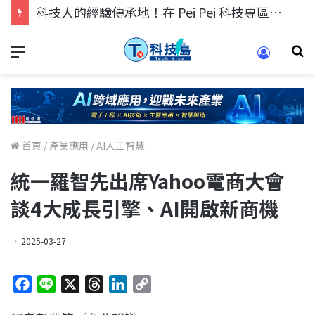
科技人的經驗傳承地！在 Pei Pei 科技專區，與學弟妹交流最硬核的技術
首頁
/
產業應用
/
AI人工智慧
統一羅智先出席Yahoo電商大會
談4大成長引擎、AI開啟新商機
2025-03-27
F
L
X
T
L
C
a
i
h
i
o