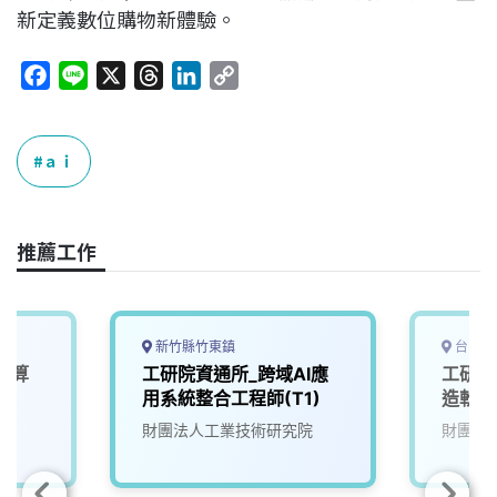
新定義數位購物新體驗。
F
L
X
T
L
C
a
i
h
i
o
c
n
r
n
p
e
e
e
k
y
ａｉ
b
a
e
L
o
d
d
i
o
s
I
n
推薦工作
k
n
k
新竹縣竹東鎮
台中市
運算
工研院資通所_跨域AI應
工研院
)
用系統整合工程師(T1)
造軟體
院
財團法人工業技術研究院
財團法