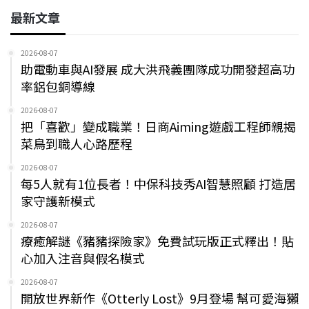
最新文章
2026-08-07
助電動車與AI發展 成大洪飛義團隊成功開發超高功
率鋁包銅導線
2026-08-07
把「喜歡」變成職業！日商Aiming遊戲工程師親揭
菜鳥到職人心路歷程
2026-08-07
每5人就有1位長者！中保科技秀AI智慧照顧 打造居
家守護新模式
2026-08-07
療癒解謎《豬豬探險家》免費試玩版正式釋出！貼
心加入注音與假名模式
2026-08-07
開放世界新作《Otterly Lost》9月登場 幫可愛海獺