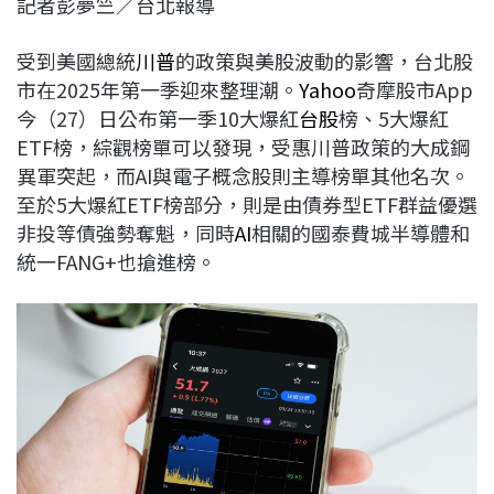
記者彭夢竺／台北報導
c
n
r
n
p
e
e
e
k
y
受到美國總統
川普
的政策與美股波動的影響，台北股
b
a
e
L
市在2025年第一季迎來整理潮。
Yahoo
奇摩股市App
o
d
d
i
今（27）日公布第一季10大爆紅
台股
榜、5大爆紅
o
s
I
n
ETF榜，綜觀榜單可以發現，受惠川普政策的大成鋼
k
n
k
異軍突起，而AI與電子概念股則主導榜單其他名次。
至於5大爆紅ETF榜部分，則是由債券型ETF群益優選
非投等債強勢奪魁，同時
AI
相關的國泰費城半導體和
統一FANG+也搶進榜。