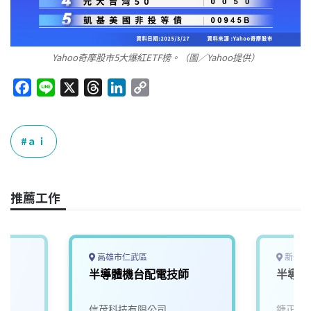
Yahoo奇摩股市5大爆紅ETF榜。（圖／Yahoo提供）
F
L
X
T
L
C
a
i
h
i
o
c
n
r
n
p
e
e
e
k
y
ａｉ
b
a
e
L
o
d
d
i
o
s
I
n
推薦工作
k
n
k
高雄市仁武區
新竹縣
半導體機台配電技師
半導體
信茂科技有限公司
鏮正實