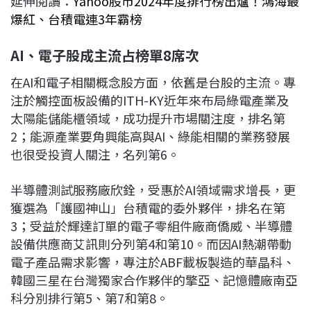
延伸閱讀：
Yahoo股市2024年度排行榜出爐！鴻海最
爆紅、台積電連3年霸榜
AI、電子股成主流占榜單8席次
在AI和電子相關概念股方面，依舊是台股的主流。專
注於觸控面板設備的ITH-KY近年來布局綠電產業及
太陽能儲能櫃領域，成功提升市場關注度，排名第
2；能源產業要角興能高與AI、綠能相關的業務發展
也很受投資人關注，名列第6。
半導體測試服務廠欣銓，受惠於AI領域需求增長，更
獲選為「護國神山」台積電的委外夥伴，排名在第
3；受益於輝達訂單的電子零組件廠商僑威、半導體
設備供應商艾訊則分列第4和第10。而因AI熱潮帶動
電子產品需求影響，專注於ABF載板製造的華晶科、
韓國三星在台灣獨家合作夥伴的擎亞、記憶體廠南亞
科分別排行第5、第7和第8。