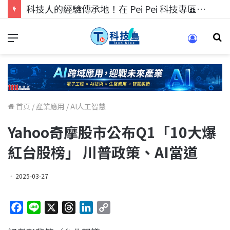
科技人的經驗傳承地！在 Pei Pei 科技專區，與學弟妹交流最硬核的技術
首頁
/
產業應用
/
AI人工智慧
Yahoo奇摩股市公布Q1「10大爆
紅台股榜」 川普政策、AI當道
2025-03-27
F
L
X
T
L
C
a
i
h
i
o