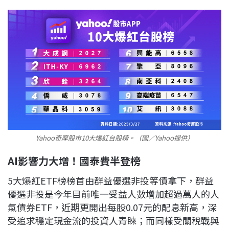
Yahoo奇摩股市10大爆紅台股榜。（圖／Yahoo提供）
AI影響力大增！國泰費半登榜
5大爆紅ETF榜榜首由群益優選非投等債拿下，群益
優選非投是今年目前唯一受益人數增加超過萬人的人
氣債券ETF，近期更開出每股0.07元的配息新高，深
受追求穩定現金流的投資人青睞；而同樣受關稅戰與