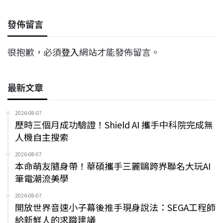
發佈留言
很抱歉，必須
登入
網站才能發佈留言。
最新文章
2026-08-07
歷時三個月成功驗證！Shield AI 攜手中科院完成無
人機自主搜索
2026-08-07
本命萌友隨身帶！華碩攜手三麗鷗跨界聯名大玩AI
筆電潮流美學
2026-08-07
開放世界音速小子幕後推手現身說法：SEGA工程師
給新鮮人的求職建議