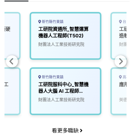
o
d
d
i
o
s
I
n
k
n
k
新竹縣竹東鎮
台中市
機板硬
工研院資通所_智慧運算
工研院
D)
機器人工程師(T502)
造軟體
財團法人工業技術研究院
財團法
新竹縣竹東鎮
高雄市
與人工
工研院服科中心_智慧機
應用工
器人大腦 AI 工程師
(A000新竹/台南)
財團法人工業技術研究院
英德睿
看更多職缺