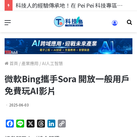
科技人的經驗傳承地！在 Pei Pei 科技專區，與學弟妹交流最硬核的技術
首頁
/
產業應用
/
AI人工智慧
微軟Bing攜手Sora 開放一般用戶
免費玩AI影片
2025-06-03
F
L
X
T
L
C
a
i
h
i
o