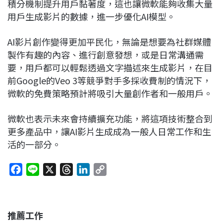
積分機制提升用戶黏著度，這也讓微軟能夠收集大量
用戶生成影片的數據，進一步優化AI模型。
AI影片創作變得更加平民化，無論是想要為社群媒體
製作有趣的內容、進行創意發想，或是日常溝通需
要，用戶都可以輕鬆透過文字描述來生成影片，在目
前Google的Veo 3等競爭對手多採收費制的情況下，
微軟的免費策略預計將吸引大量創作者和一般用戶。
微軟也表示未來會持續擴充功能，將這項技術整合到
更多產品中，讓AI影片生成成為一般人日常工作和生
活的一部分。
F
L
X
T
L
C
a
i
h
i
o
c
n
r
n
p
e
e
e
k
y
推薦工作
b
a
e
L