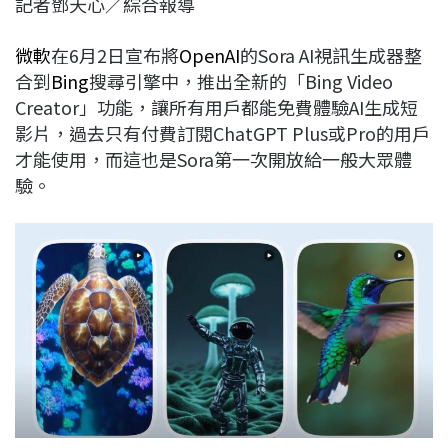
記者鄧天心／綜合報導
c
n
r
n
p
e
e
e
k
y
微軟
在6月2日宣布將
OpenAI
的Sora AI視訊生成器整
b
a
e
L
合到
Bing
搜尋引擎中，推出全新的「Bing Video
o
d
d
i
Creator」功能，讓所有用戶都能免費體驗AI生成短
o
s
I
n
影片，過去只有付費訂閱ChatGPT Plus或Pro的用戶
k
n
k
才能使用，而這也是Sora第一次開放給一般大眾體
驗。