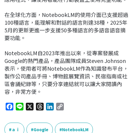
在全球化方面，NotebookLM的使用介面已支援超過
100種語言，能理解和對話的語言則達38種，2025年
5月的更新更進一步支援50多種語言的多語音語音摘
要功能。
NotebookLM自2023年推出以來，從專案發展成
Google的熱門產品，產品團隊成員Steven Johnson
表示，使用者可將NotebookLM作為知識發布平台，
製作公司產品手冊、博物館展覽資訊、民宿指南或社
區會議紀錄等，只要分享連結就可以讓大家閱讀內
容，非常方便。
F
L
X
T
L
C
a
i
h
i
o
c
n
r
n
p
e
e
e
k
y
ａｉ
Google
NotebookLM