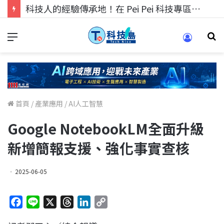
科技人的經驗傳承地！在 Pei Pei 科技專區，與學弟妹交流最硬核的技術
首頁
/
產業應用
/
AI人工智慧
Google NotebookLM全面升級
新增簡報支援、強化事實查核
2025-06-05
F
L
X
T
L
C
a
i
h
i
o