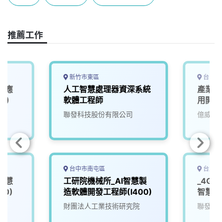
b
a
e
L
o
d
d
i
o
s
I
n
推薦工作
k
n
k
新竹市東區
台中市
I應
人工智慧處理器資深系統
產業應
1)
軟體工程師
用開發
院
聯發科技股份有限公司
億威電
台中市南屯區
台北市
智慧
工研院機械所_AI智慧製
_4G
00)
造軟體開發工程師(I400)
智慧軟
院
財團法人工業技術研究院
聯發科