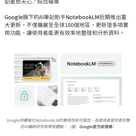
記者鄧天心／綜合報導
c
n
r
n
p
e
e
e
k
y
Google
旗下的AI筆記助手
NotebookLM
近期推出重
b
a
e
L
大更新，不僅擴展至全球180個地區，更新增多項實
o
d
d
i
用功能，讓使用者能更有效率地整理和分析資料。
o
s
I
n
k
n
k
Google持續強化NotebookLM的實用性和可靠性，為使用者提供更完整
的AI輔助研究和學習體驗。（圖／
Google官方部落格
）