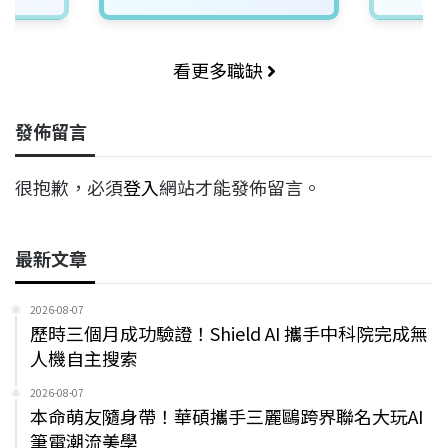
看更多職缺
發佈留言
很抱歉，必須
登入
網站才能發佈留言。
最新文章
2026-08-07
歷時三個月成功驗證！Shield AI 攜手中科院完成無
人機自主搜索
2026-08-07
本命萌友隨身帶！華碩攜手三麗鷗跨界聯名大玩AI
筆電潮流美學