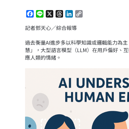
F
L
X
T
L
C
a
i
h
i
o
記者鄧天心／綜合報導
c
n
r
n
p
e
e
e
k
y
過去衡量AI進步多以科學知識或邏輯能力為主
b
a
e
L
慧」，大型語言模型（LLM）在用戶偏好、
o
d
d
i
應人類的情緒。
o
s
I
n
k
n
k