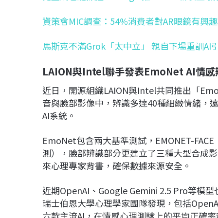
資策會MIC調查：54%消費者對AR眼鏡有興趣
馬斯克不滿Grok「太中立」 親自下場重訓AI
LAION與Intel聯手發表EmoNet AI
近日，開源組織LAION與Intel共同推出「E
音與臉部影像中，辨識多達40種細緻情緒，
AI系統。
EmoNet包含兩大基準測試，EMONET-FAC
測），臉部辨識部分更建立了三種大型合成影
來心理專家背書，確保數據來源安全。
近期OpenAI、Google Gemini 2.5
瑞士伯恩大學心理學家團隊發現，包括OpenAI、Micr
六款主流AI，在情感心理測驗上的平均正確率