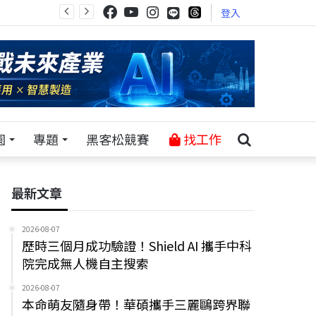
登入
園
專題
黑客松競賽
找工作
最新文章
2026-08-07
歷時三個月成功驗證！Shield AI 攜手中科
院完成無人機自主搜索
2026-08-07
本命萌友隨身帶！華碩攜手三麗鷗跨界聯