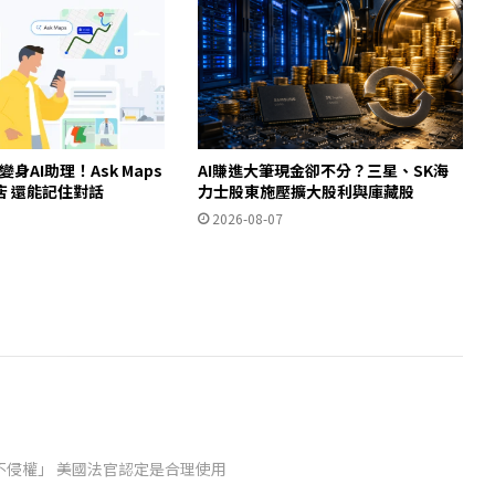
ps變身AI助理！Ask Maps
AI賺進大筆現金卻不分？三星、SK海
店 還能記住對話
力士股東施壓擴大股利與庫藏股
2026-08-07