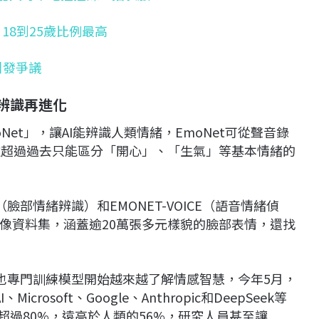
 18到25歲比例最高
引發爭議
情感辨識再進化
moNet」，讓AI能辨識人類情緒，EmoNet可從聲音錄
遠超過過去只能區分「開心」、「生氣」等基本情緒的
E（臉部情緒辨識）和EMONET-VOICE（語音情緒偵
像資料集，涵蓋逾20萬張多元樣貌的臉部表情，還找
 Pro等模型也專門訓練模型開始越來越了解情感智慧，今年5月，
osoft、Google、Anthropic和DeepSeek等
超過80%，遠高於人類的56%，研究人員甚至讓