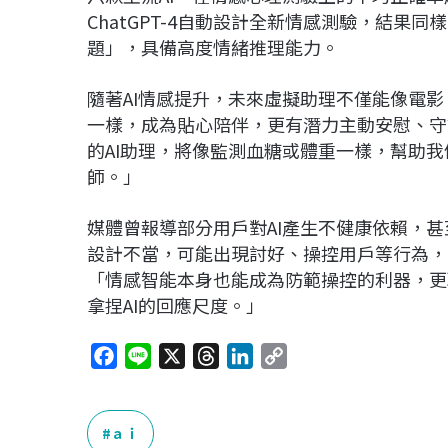
ChatGPT-4自動設計全新情感測驗，結果
題」，具備高度情緒推理能力。
隨著AI情感提升，未來虛擬助理不僅能像電影《鋼
一樣，成為貼心陪伴，更有潛力主動安慰、守護
的AI助理，將像監測血糖或體重一樣，幫助
師。」
媒體曾報導部分用戶對AI產生不健康依賴，甚
設計不當，可能出現討好、操控用戶等行為，帶來潛
「情感智能本身也能成為防範操控的利器，更
拿捏AI的回應尺度。」
F
L
X
T
L
C
a
i
h
i
o
c
n
r
n
p
e
e
e
k
y
ａｉ