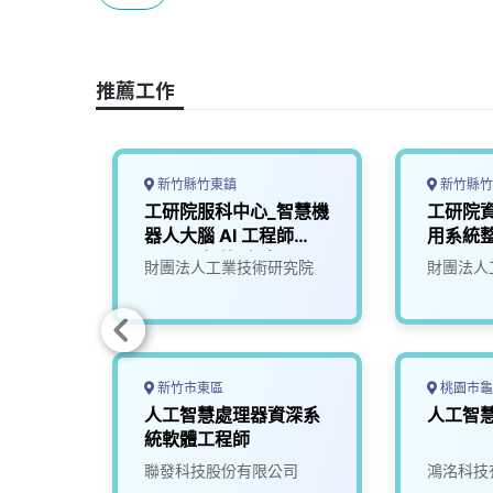
b
a
e
L
o
d
d
i
o
s
I
n
推薦工作
k
n
k
新竹縣竹東鎮
新竹縣竹
開發工
工研院服科中心_智慧機
工研院資
器人大腦 AI 工程師
用系統整
(A000新竹/台南)
究發展
財團法人工業技術研究院
財團法人
新竹市東區
桃園市龜
_智慧
人工智慧處理器資深系
人工智
300)
統軟體工程師
究院
聯發科技股份有限公司
鴻洺科技