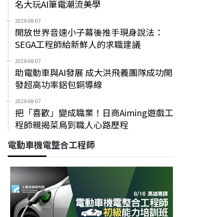
名大玩AI筆電潮流美學
2026-08-07
開放世界音速小子幕後推手現身說法：
SEGA工程師給新鮮人的求職建議
2026-08-07
助電動車與AI發展 成大洪飛義團隊成功開
發超高功率鋁包銅導線
2026-08-07
把「喜歡」變成職業！日商Aiming遊戲工
程師親揭菜鳥到職人心路歷程
電動車機電整合工程師