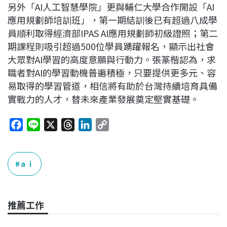
另外「AI人工智慧學院」更與輔仁大學合作開設「AI
應用規劃師培訓班」，第一期結訓後已有超過八成學
員順利取得經濟部IPAS AI應用規劃師初級證照；第二
期課程則吸引超過500位學員踴躍報名，顯示出社會
大眾對AI學習的高度意願與行動力。張篆楷認為，求
職者對AI的學習動機普遍積極，只要提供更多元、容
易取得的學習管道，相信將有助於台灣持續培育具備
實戰力的人才，替未來產業發展奠定堅實基礎。
F
L
X
T
L
C
a
i
h
i
o
c
n
r
n
p
e
e
e
k
y
ａｉ
b
a
e
L
o
d
d
i
o
s
I
n
推薦工作
k
n
k