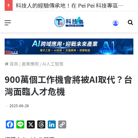
科技人的經驗傳承地！在 Pei Pei 科技專區，與學弟妹交流最硬核的技術
首頁
/
產業應用
/
AI人工智慧
900萬個工作機會將被AI取代？台
灣面臨人才危機
2025-06-26
F
L
X
T
L
C
a
i
h
i
o