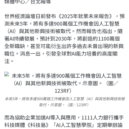
媒體中心／台北報導
c
n
r
n
p
e
e
e
k
y
世界經濟論壇日前發布《2025年就業未來報告》，預
b
a
e
L
測未來5年，將有多達900萬個工作機會因人工智慧
o
d
d
i
（AI）與其他新興技術被取代。然而報告也指出，隨
o
s
I
n
著AI持續發展，預計到2030年，將創造約1100萬個
k
n
k
全新職缺，甚至可能衍生出許多過去未曾出現的新興
職位。消息一出，引發全球對AI能力培養的高度關
注。
未來5年，將有多達900萬個工作機會因人工智慧（AI）與其他新興技術被
取代。示意圖。（圖／123RF）
而為協助企業加速AI導入與應用，1111人力銀行攜手
科技媒體《科技島》「AI人工智慧學院」定期舉辦論