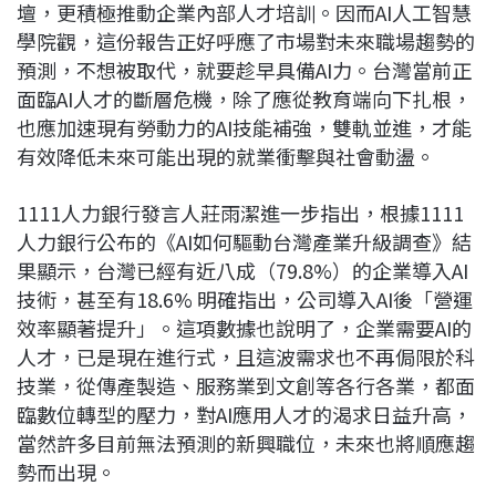
壇，更積極推動企業內部人才培訓。因而AI人工智慧
學院觀，這份報告正好呼應了市場對未來職場趨勢的
預測，不想被取代，就要趁早具備AI力。台灣當前正
面臨AI人才的斷層危機，除了應從教育端向下扎根，
也應加速現有勞動力的AI技能補強，雙軌並進，才能
有效降低未來可能出現的就業衝擊與社會動盪。
1111人力銀行發言人莊雨潔進一步指出，根據1111
人力銀行公布的《AI如何驅動台灣產業升級調查》結
果顯示，台灣已經有近八成（79.8%）的企業導入AI
技術，甚至有18.6% 明確指出，公司導入AI後「營運
效率顯著提升」。這項數據也說明了，企業需要AI的
人才，已是現在進行式，且這波需求也不再侷限於科
技業，從傳產製造、服務業到文創等各行各業，都面
臨數位轉型的壓力，對AI應用人才的渴求日益升高，
當然許多目前無法預測的新興職位，未來也將順應趨
勢而出現。