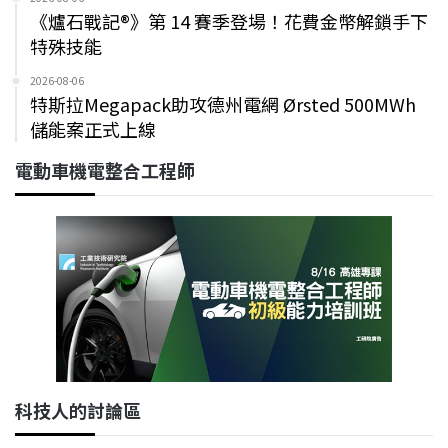
《爐石戰記®》第 14 賽季登場！花費金幣解鎖手下
特殊技能
2026-08-06
特斯拉Megapack助攻德州電網 Ørsted 500MWh
儲能案正式上線
電動車機電整合工程師
科技人的討論區