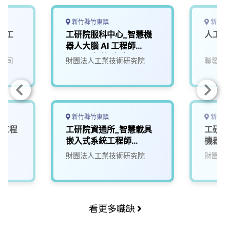
新竹縣竹東鎮
新竹市
體工
工研院服科中心_智慧機
人工智
器人大腦 AI 工程師
(A000新竹/台南)
公司
財團法人工業技術研究院
聯發科
新竹縣竹東鎮
新竹縣
計工程
工研院資通所_智慧載具
工研院
嵌入式系統工程師
機器人
(U303)
財團法人工業技術研究院
財團法
看更多職缺