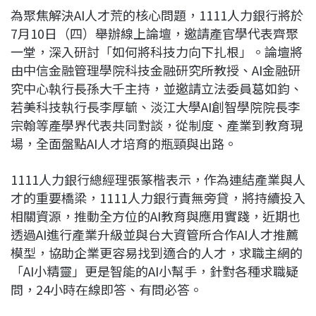
為聚焦解決AI人才荒的核心問題，1111人力銀行將於
7月10日（四）舉辦線上論壇，邀請產官學代表齊聚
一堂，深入研討「如何將科技力向下扎根」。論壇將
由中信金融管理學院科技金融研究所教授、AI金融研
究中心執行長孫大千主持，並邀請立法委員葛如鈞、
若美科技執行長李厚毓、淡江大學AI創智學院院長李
宗翰等產學界代表共同對談，從制度、產業到教育現
場，全面盤點AI人才培育的瓶頸與出路。
1111人力銀行總經理張篆楷表示，作為連結產業與人
才的重要橋梁，1111人力銀行責無旁貸，將持續投入
相關資源，推動全方位的AI教育與應用實踐，近期也
透過AI進行產業升級並與台大資管所合作AI人才推薦
模型，協助企業更容易找到適合的人才，求職主網的
「AI小精靈」更是智能的AI小幫手，針對各種求職疑
問，24小時在線即答、有問必答。