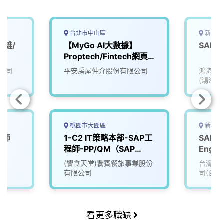
k
n
k
台北市中山區
新竹市
高雄/
【MyGo AI大數據】
SAP
Proptech/Fintech網頁
前端工程師
公司
平安房屋仲介股份有限公司
鴻海精
(鴻海)
桃園市大園區
新竹市
程師
1-C2 IT策略本部-SAP工
SAP E
程師-PP/QM（SAP
Engin
Engineer-PP/QM）
(饗食天堂)饗賓餐旅事業股份
台灣積
有限公司
司(台積
看更多職缺