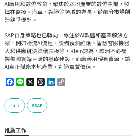
AI應用和數位教育，聚焦於本地產業的數位主權，發
揮在醫療、汽車、製造等領域的專長，從細分市場創
造競爭優勢。
SAP自身策略也已轉向，專注於AI軟體和產業解決方
案，例如物流AI流程、設備預測維護、智慧客服機器
人和供應鏈決策儀表板等，Klein認為，歐洲不必複
製美國雲端巨頭的基礎建設，而應善用現有資源，讓
AI真正賦能本地產業，創造實質價值。
F
L
X
T
L
C
a
i
h
i
o
c
n
r
n
p
e
e
e
k
y
ａｉ
SAP
b
a
e
L
o
d
d
i
o
s
I
n
推薦工作