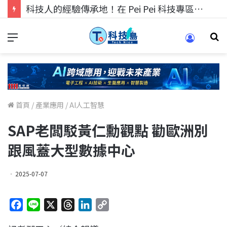
科技人的經驗傳承地！在 Pei Pei 科技專區，與學弟妹交流最硬核的技術
首頁
/
產業應用
/
AI人工智慧
SAP老闆駁黃仁勳觀點 勸歐洲別
跟風蓋大型數據中心
2025-07-07
F
L
X
T
L
C
a
i
h
i
o