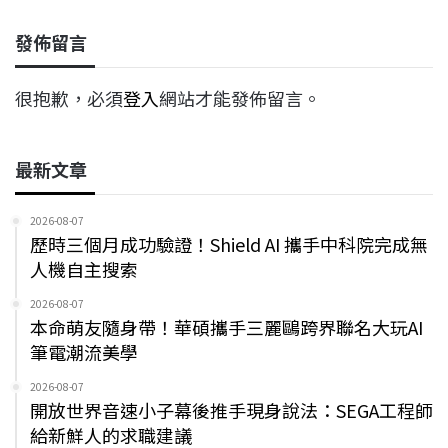
發佈留言
很抱歉，必須
登入
網站才能發佈留言。
最新文章
2026-08-07
歷時三個月成功驗證！Shield AI 攜手中科院完成無
人機自主搜索
2026-08-07
本命萌友隨身帶！華碩攜手三麗鷗跨界聯名大玩AI
筆電潮流美學
2026-08-07
開放世界音速小子幕後推手現身說法：SEGA工程師
給新鮮人的求職建議