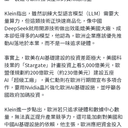
Klein指出，雖然訓練大型語言模型（LLM）需要大
量算力，但這類技術正快速商品化，像中國
DeepSeek就用開源技術做出效能媲美美國大廠、成
本卻低得多的AI模型，他認為，歐洲企業應該優先推
動AI落地於本業，而不是一味追求硬體。
事實上，歐美在AI基礎建設的投資差距極大，美國科
技業的「Stargate」計畫投資上看5,000億美元，歐
盟僅規劃約200億歐元（約230億美元）建設五座
AI「超級工廠」，黃仁勳則在歐洲行期間宣布多項合
作，要用Nvidia晶片強化歐洲AI基礎設施，並呼籲各
國政府加碼投資。
Klein進一步點出，歐洲若只追求硬體和數據中心數
量，無法真正提升產業競爭力，還可能加劇對美國和
中國AI基礎設施的依賴，他主張，歐洲應把資金投入