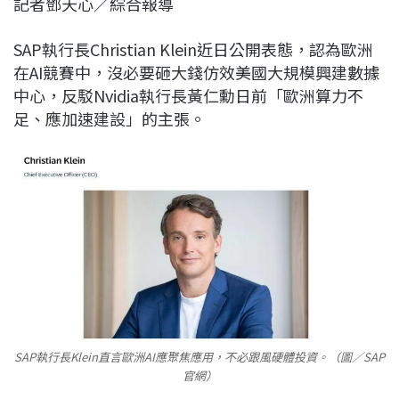
記者鄧天心／綜合報導
c
n
r
n
p
e
e
e
k
y
SAP執行長Christian Klein近日公開表態，認為歐洲
b
a
e
L
在AI競賽中，沒必要砸大錢仿效美國大規模興建數據
o
d
d
i
中心，反駁Nvidia執行長黃仁勳日前「歐洲算力不
o
s
I
n
足、應加速建設」的主張。
k
n
k
SAP執行長Klein直言歐洲AI應聚焦應用，不必跟風硬體投資。（圖／SAP
官網）