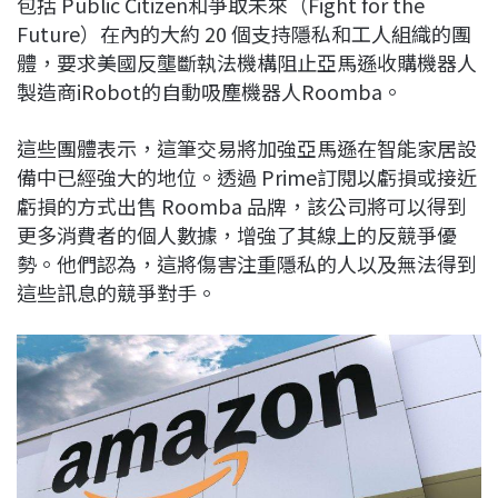
包括 Public Citizen和爭取未來（Fight for the
c
n
r
n
p
Future）在內的大約 20 個支持隱私和工人組織的團
e
e
e
k
y
體，要求美國反壟斷執法機構阻止亞馬遜收購機器人
b
a
e
L
製造商iRobot的自動吸塵機器人Roomba。
o
d
d
i
o
s
I
n
這些團體表示，這筆交易將加強亞馬遜在智能家居設
k
n
k
備中已經強大的地位。透過 Prime訂閱以虧損或接近
虧損的方式出售 Roomba 品牌，該公司將可以得到
更多消費者的個人數據，增強了其線上的反競爭優
勢。他們認為，這將傷害注重隱私的人以及無法得到
這些訊息的競爭對手。