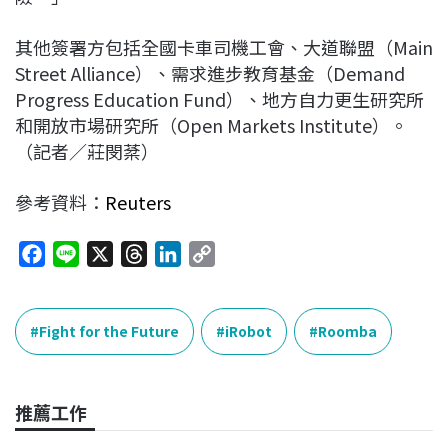
其他簽署方包括全國卡車司機工會、大道聯盟（Main
Street Alliance）、需求進步教育基金（Demand
Progress Education Fund）、地方自力更生研究所
和開放市場研究所（Open Markets Institute）。
（記者／莊閔棻）
參考資料：
Reuters
F
L
X
T
L
C
a
i
h
i
o
c
n
r
n
p
e
e
e
k
y
Fight for the Future
iRobot
Roomba
b
a
e
L
o
d
d
i
o
s
I
n
推薦工作
k
n
k