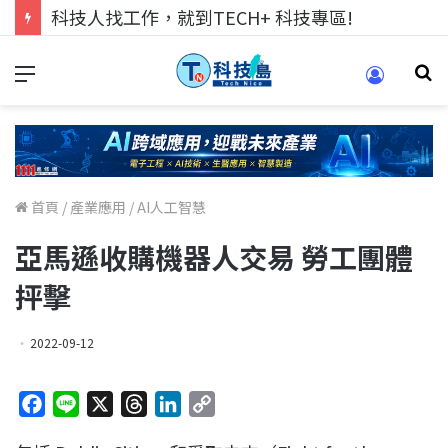
科技人找工作，就到TECH+ 科技專區!
首頁
/
產業應用
/
AI人工智慧
亞馬遜收購機器人交易 勞工團體
抨擊
2022-09-12
F
L
X
T
L
C
a
i
h
i
o