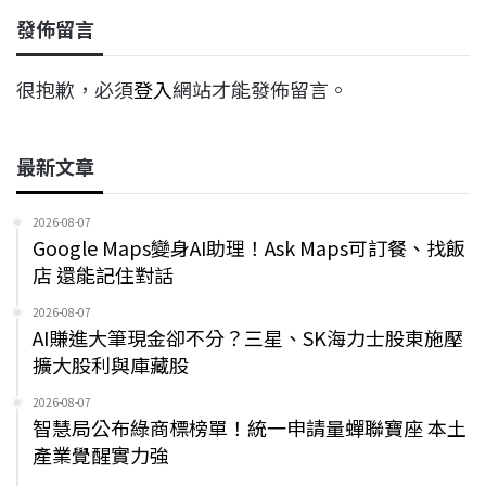
發佈留言
很抱歉，必須
登入
網站才能發佈留言。
最新文章
2026-08-07
Google Maps變身AI助理！Ask Maps可訂餐、找飯
店 還能記住對話
2026-08-07
AI賺進大筆現金卻不分？三星、SK海力士股東施壓
擴大股利與庫藏股
2026-08-07
智慧局公布綠商標榜單！統一申請量蟬聯寶座 本土
產業覺醒實力強