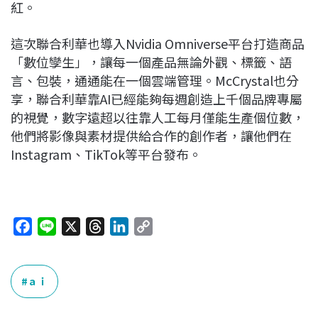
紅。
這次聯合利華也導入Nvidia Omniverse平台打造商品
「數位孿生」，讓每一個產品無論外觀、標籤、語
言、包裝，通通能在一個雲端管理。McCrystal也分
享，聯合利華靠AI已經能夠每週創造上千個品牌專屬
的視覺，數字遠超以往靠人工每月僅能生產個位數，
他們將影像與素材提供給合作的創作者，讓他們在
Instagram、TikTok等平台發布。
F
L
X
T
L
C
a
i
h
i
o
c
n
r
n
p
e
e
e
k
y
ａｉ
b
a
e
L