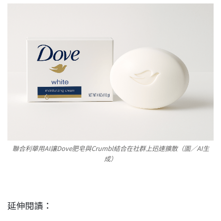
聯合利華用AI讓Dove肥皂與Crumbl結合在社群上迅速擴散（圖／AI生
成）
延伸閱讀：