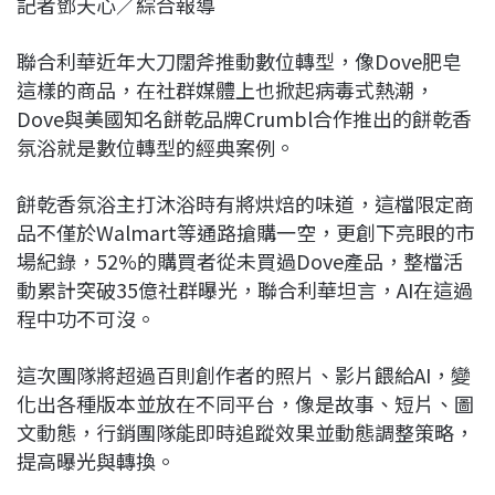
記者鄧天心／綜合報導
c
n
r
n
p
e
e
e
k
y
聯合利華近年大刀闊斧推動數位轉型，像Dove肥皂
b
a
e
L
這樣的商品，在社群媒體上也掀起病毒式熱潮，
o
d
d
i
Dove與美國知名餅乾品牌Crumbl合作推出的餅乾香
o
s
I
n
氛浴就是數位轉型的經典案例。
k
n
k
餅乾香氛浴主打沐浴時有將烘焙的味道，這檔限定商
品不僅於Walmart等通路搶購一空，更創下亮眼的市
場紀錄，52%的購買者從未買過Dove產品，整檔活
動累計突破35億社群曝光，聯合利華坦言，AI在這過
程中功不可沒。
這次團隊將超過百則創作者的照片、影片餵給AI，變
化出各種版本並放在不同平台，像是故事、短片、圖
文動態，行銷團隊能即時追蹤效果並動態調整策略，
提高曝光與轉換。