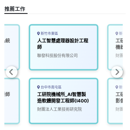
o
d
d
i
o
s
I
n
推薦工作
k
n
k
新竹市東區
新竹縣
深系統
人工智慧處理器設計工程
工研院
師
機器人
聯發科技股份有限公司
財團法
台中市南屯區
新竹縣
分析師
工研院機械所_AI智慧製
工研院
造軟體開發工程師(I400)
影像系
財團法人工業技術研究院
財團法