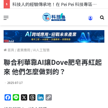
科技人的經驗傳承地！在 Pei Pei 科技專區，與學弟妹交流最硬核的技術
首頁
/
產業應用
/
AI人工智慧
聯合利華靠AI讓Dove肥皂再紅起
來 他們怎麼做到的？
2025-07-17
F
L
X
T
L
C
a
i
h
i
o