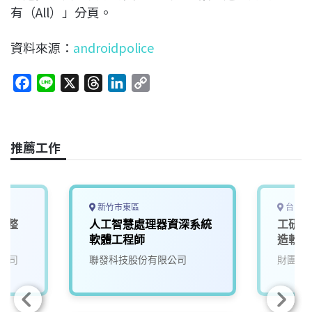
有（All）」分頁。
資料來源：
androidpolice
F
L
X
T
L
C
a
i
h
i
o
c
n
r
n
p
e
e
e
k
y
推薦工作
b
a
e
L
o
d
d
i
o
s
I
n
k
n
k
新竹市東區
台中市
電整
人工智慧處理器資深系統
工研院
軟體工程師
造軟體
公司
聯發科技股份有限公司
財團法