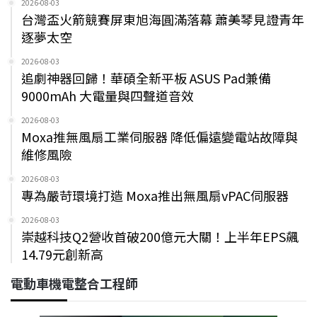
2026-08-03
台灣盃火箭競賽屏東旭海圓滿落幕 蕭美琴見證青年
逐夢太空
2026-08-03
追劇神器回歸！華碩全新平板 ASUS Pad兼備
9000mAh 大電量與四聲道音效
2026-08-03
Moxa推無風扇工業伺服器 降低偏遠變電站故障與
維修風險
2026-08-03
專為嚴苛環境打造 Moxa推出無風扇vPAC伺服器
2026-08-03
崇越科技Q2營收首破200億元大關！上半年EPS飆
14.79元創新高
電動車機電整合工程師