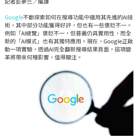
記者彭夢竺／編譯
c
n
r
n
p
e
e
e
k
y
Google
不斷探索如何在搜尋功能中運用其先進的AI技
b
a
e
L
術，其中部分功能獲得好評，但也有一些褒貶不一。
o
d
d
i
例如「AI總覽」褒貶不一，但普遍仍具實用性，而全
o
s
I
n
新的「AI模式」也有其獨特應用。現在，Google正啟
k
n
k
動一項實驗，透過AI完全翻新搜尋結果頁面，這項變
革將帶來何種影響，值得關注。