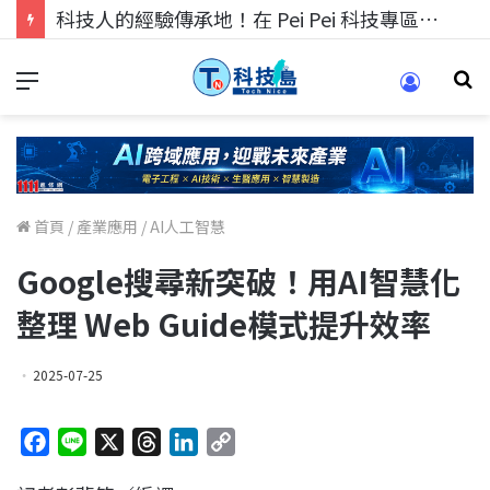
科技人的經驗傳承地！在 Pei Pei 科技專區，與學弟妹交流最硬核的技術
首頁
/
產業應用
/
AI人工智慧
Google搜尋新突破！用AI智慧化
整理 Web Guide模式提升效率
2025-07-25
F
L
X
T
L
C
a
i
h
i
o