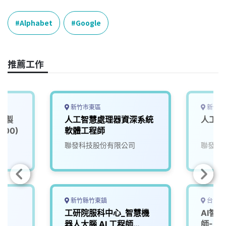
c
n
r
n
p
e
e
e
k
y
Alphabet
Google
b
a
e
L
o
d
d
i
o
s
I
n
推薦工作
k
n
k
新竹市東區
新竹市
慧製
人工智慧處理器資深系統
人工智
00)
軟體工程師
院
聯發科技股份有限公司
聯發科
新竹縣竹東鎮
台中市
師
工研院服科中心_智慧機
AI智
器人大腦 AI 工程師
師-U2