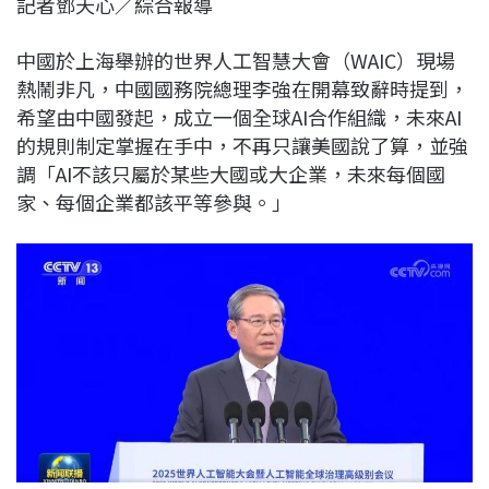
記者鄧天心／綜合報導
c
n
r
n
p
e
e
e
k
y
中國於上海舉辦的世界人工智慧大會（WAIC）現場
b
a
e
L
熱鬧非凡，中國國務院總理李強在開幕致辭時提到，
o
d
d
i
希望由中國發起，成立一個全球AI合作組織，未來AI
o
s
I
n
的規則制定掌握在手中，不再只讓美國說了算，並強
k
n
k
調「AI不該只屬於某些大國或大企業，未來每個國
家、每個企業都該平等參與。」