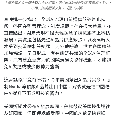
中國希望成立一個全球AI合作組織，把AI未來的規則制定權掌握在手中，
不再只讓美國說了算。（圖／央視）
李強進一步指出，全球AI治理目前還處於碎片化階
段，各國在監管理念、制度規範上存在很大差異，並
直接點出，AI產業現在最大難題除了規範跟不上科技
發展，其實還包括先進AI晶片供應緊張，以及高端人
才受到交流限制等瓶頸，另外他呼籲，世界各國應該
加強協調，早日形成一套有廣泛共識的全球AI治理框
架，只有建立更有力的國際溝通與協作機制，才能避
免AI失控或被少數勢力壟斷。
這番話似乎意有所指，今年美國祭出AI晶片禁令，限
制Nvidia等頂級AI晶片出口中國，背後就是怕中國藉
由AI提升軍事或科技影響力。
美國近期才公布AI發展藍圖，積極鼓勵美國技術送往
友好國家，但即便處處受限，中國的AI還是快速逼