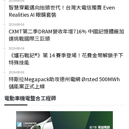
2026-08-06
智慧穿戴邁向抬頭世代！台灣大電信獨賣 Even
Realities AI 眼鏡套裝
2026-08-06
CXMT第二季DRAM營收年增716% 中國記憶體廠加
速挑戰國際三巨頭
2026-08-06
《爐石戰記®》第 14 賽季登場！花費金幣解鎖手下
特殊技能
2026-08-06
特斯拉Megapack助攻德州電網 Ørsted 500MWh
儲能案正式上線
電動車機電整合工程師