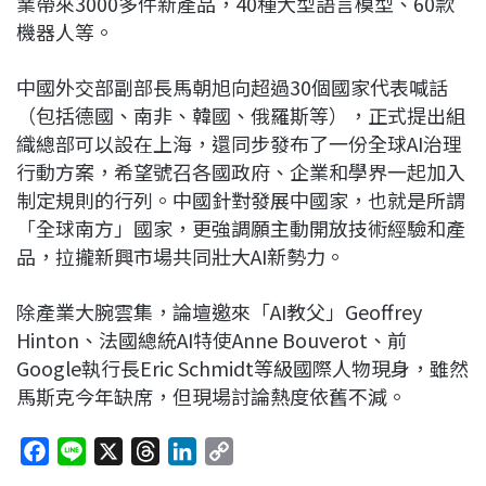
業帶來3000多件新產品，40種大型語言模型、60款
機器人等。
中國外交部副部長馬朝旭向超過30個國家代表喊話
（包括德國、南非、韓國、俄羅斯等），正式提出組
織總部可以設在上海，還同步發布了一份全球AI治理
行動方案，希望號召各國政府、企業和學界一起加入
制定規則的行列。中國針對發展中國家，也就是所謂
「全球南方」國家，更強調願主動開放技術經驗和產
品，拉攏新興市場共同壯大AI新勢力。
除產業大腕雲集，論壇邀來「AI教父」Geoffrey
Hinton、法國總統AI特使Anne Bouverot、前
Google執行長Eric Schmidt等級國際人物現身，雖然
馬斯克今年缺席，但現場討論熱度依舊不減。
F
L
X
T
L
C
a
i
h
i
o