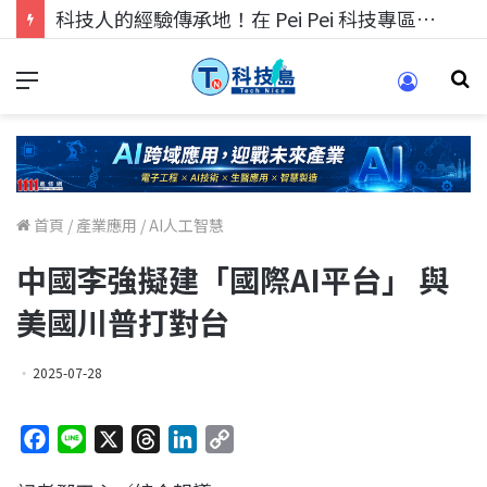
科技人的經驗傳承地！在 Pei Pei 科技專區，與學弟妹交流最硬核的技術
首頁
/
產業應用
/
AI人工智慧
中國李強擬建「國際AI平台」 與
美國川普打對台
2025-07-28
F
L
X
T
L
C
a
i
h
i
o