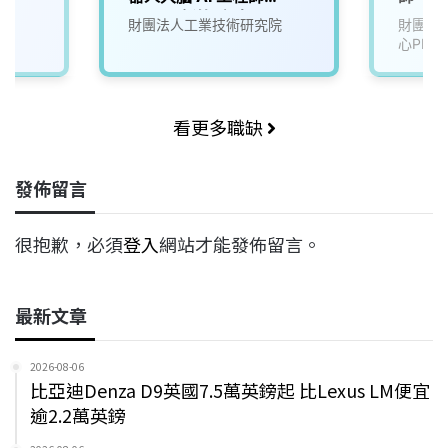
(A000新竹/台南)
財團法人工業技術研究院
財團法
心PMC
看更多職缺
發佈留言
很抱歉，必須
登入
網站才能發佈留言。
最新文章
2026-08-06
比亞迪Denza D9英國7.5萬英鎊起 比Lexus LM便宜
逾2.2萬英鎊