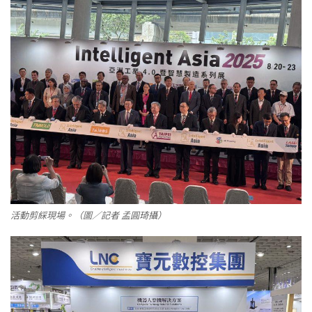
活動剪綵現場。（圖／記者 孟圓琦攝）