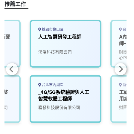
推薦工作
桃園市龜山區
台中市
機板硬
人工智慧研發工程師
AI智
D)
師-U2
鴻洺科技有限公司
財團法
心PMC
台北市內湖區
新竹縣
電整
_4G/5G系統驗證與人工
工研院
智慧軟體工程師
用系統
公司
聯發科技股份有限公司
財團法