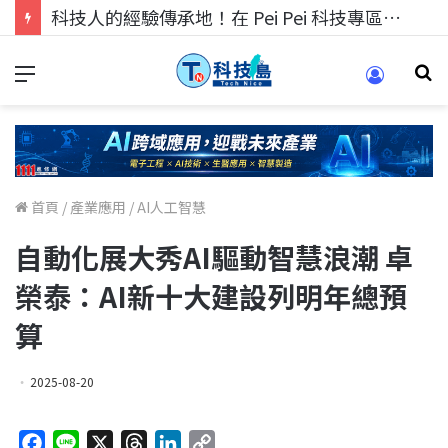
科技人的經驗傳承地！在 Pei Pei 科技專區，與學弟妹交流最硬核的技術
首頁
/
產業應用
/
AI人工智慧
自動化展大秀AI驅動智慧浪潮 卓
榮泰：AI新十大建設列明年總預
算
2025-08-20
F
L
X
T
L
C