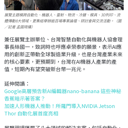
展覽主題橫跨自動化、機器人、雷射、物流、冷鏈、模具、3D列印、流
體傳動8大領域，更集結舉辦逾百場專業論壇、研討會與交流活動。（圖
／記者 孟圓琦攝）
兼任展覽主辦單位、台灣智慧自動化與機器人協會理
事長絲國一，致詞時也呼應卓榮泰的願景，表示AI應
用的創新正帶動全球製造業升級，也是台灣產業未來
的核心要素，更預期到，台灣在AI機器人產業的產
值，短期內有望突破新台幣一兆元。
延伸閱讀：
Google高層預告新AI編輯器nano-banana 這些神秘
香蕉暗示著答案？
加速人形機器人推動！所羅門導入NVIDIA Jetson
Thor 自動化展首度亮相
展覽現場匯聚了八大領域的解決方案，包括自動化、