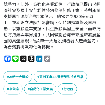
競爭力。此外，為強化產業韌性，行政院已提出《經
濟社會及國土安全韌性特別條例》修正案，將對產業
支援再加碼新台幣200億元，總額達到930億元以
上，並期盼立法院加速審議，使特別預算能及早啟
動，以兼顧產業支援、民生照顧與國土安全。而政府
也將持續與業界攜手，共同擘劃台灣未來經濟發展藍
圖的具體展現，從AI新十大建設到機器人產業藍海，
為台灣將挑戰轉化為轉機。
F
L
X
T
L
C
a
i
h
i
o
c
n
r
n
p
e
e
e
k
y
AI新十大建設
亞洲工業4.0暨智慧製造系列展
b
a
e
L
o
d
d
i
卓榮泰
自動化工業大展
行政院
o
s
I
n
k
n
k