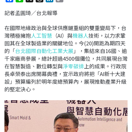
a
i
h
i
o
記者孟圓琦／台北報導
c
n
r
n
p
e
e
e
k
y
在國際地緣政治與全球供應鏈重組的雙重變局下，台
b
a
e
L
灣積極擁抱
人工智慧
（AI）與
機器人
技術，以力求鞏
o
d
d
i
固其在全球製造業的關鍵地位。今(20)開跑為期四天
o
s
I
n
的「
台北國際自動化工業大展
」，集結來自16國、逾
k
n
k
千家廠商參展，總計超過4500個攤位，共同展現台灣
在智慧製造、數位轉型與
淨零碳排
上的成果。行政院
長卓榮泰出席開幕典禮，宣示政府將把「AI新十大建
設」預算編列於明年度總預算內，展現推動產業升級
的堅定決心。