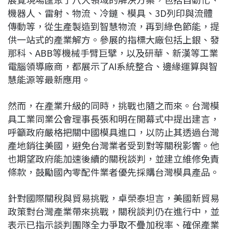
機器人、雷射、物流、冷鏈、模具、3D列印與流體
傳動等，從生產製造到智慧物流，再到綠色節能，提
供一站式的產業解方。參展的指標大廠包括上銀、發
那科、ABB等機械手臂巨擘，以及研華、新漢等工業
電腦領導廠商，都展示了AI系統整合、邊緣運算與智
慧能源等最新應用。
然而，在產業升級的同時，挑戰也隨之而來。台灣模
具工業同業公會理事長張和明在開幕式中提出建言，
呼籲政府嚴格把關中國模具進口，以防止其透過台灣
產地銷往美國，避免台灣業者受到對等關稅影響。他
也期望政府能加速後續的關稅談判，並建立維修免責
條款，鼓勵國內零配件業者優先採購台灣模具產品。
針對國際關稅與貿易挑戰，卓榮泰坦言，美國新貿易
政策對台灣產業帶來挑戰，關稅談判仍在進行中，並
表示已指示談判團隊全力爭取不疊加稅率、確保產業