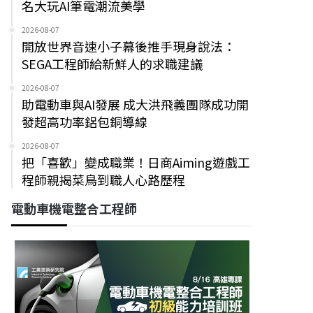
名大玩AI筆電潮流美學
2026-08-07
開放世界音速小子幕後推手現身說法：
SEGA工程師給新鮮人的求職建議
2026-08-07
助電動車與AI發展 成大洪飛義團隊成功開
發超高功率鋁包銅導線
2026-08-07
把「喜歡」變成職業！日商Aiming遊戲工
程師親揭菜鳥到職人心路歷程
電動車機電整合工程師