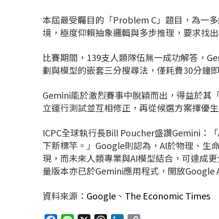
本屆最受矚目的「Problem C」題目，
境，極度仰賴抽象邏輯與多步推理，要求找出
比賽期間，139支人類隊伍無一成功解答，G
劃與模型的嵌套三分搜尋法，僅耗費30分鐘即
Gemini能於激烈賽事中脫穎而出，得益於
立運行測試並互相修正，再從候選方案擇優生
ICPC全球執行長Bill Poucher盛讚Ge
下新標竿。」Google則認為，AI於物理
現，而未來人類專業與AI模型結合，可達成更全面的技
量版本亦已於Gemini應用程式，開放Google A
資料來源：
Google
、
The Economic Times