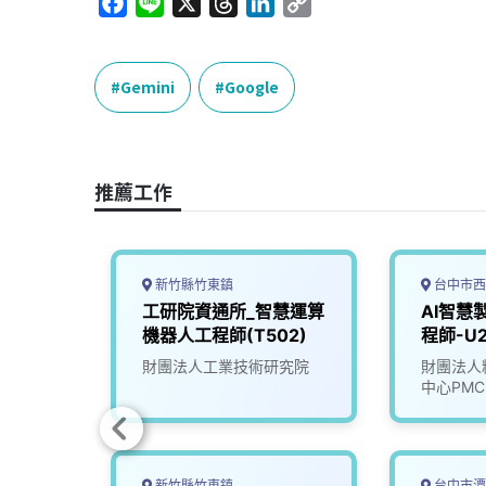
F
L
X
T
L
C
a
i
h
i
o
c
n
r
n
p
e
e
e
k
y
Gemini
Google
b
a
e
L
o
d
d
i
o
s
I
n
推薦工作
k
n
k
新竹縣竹東鎮
台中市西
設計工
工研院資通所_智慧運算
AI智慧
機器人工程師(T502)
程師-U2
司
財團法人工業技術研究院
財團法人
中心PMC
新竹縣竹東鎮
台中市潭