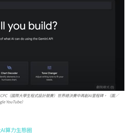
k於2025年ICPC（國際大學生程式設計競賽）世界總決賽中再創AI里程碑，（圖／
gle YouTube）
大AI算力生態圈