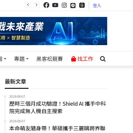
登入
園
專題
黑客松競賽
找工作
最新文章
2026-08-07
歷時三個月成功驗證！Shield AI 攜手中科
院完成無人機自主搜索
2026-08-07
本命萌友隨身帶！華碩攜手三麗鷗跨界聯