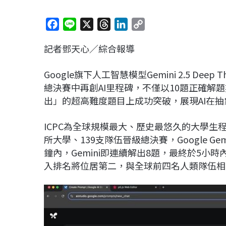
F
L
X
T
L
C
a
i
h
i
o
記者鄧天心／綜合報導
c
n
r
n
p
e
e
e
k
y
Google旗下人工智慧模型Gemini 2.5 De
b
a
e
L
總決賽中再創AI里程碑，不僅以10題正確解
o
d
d
i
出」的超高難度題目上成功突破，展現AI在
o
s
I
n
k
n
k
ICPC為全球規模最大、歷史最悠久的大學生程
所大學、139支隊伍晉級總決賽，Google Gemi
鐘內，Gemini即連續解出8題，最終於5小時
入排名將位居第二，與全球前四名人類隊伍相