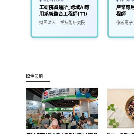
構分析
工研院資通所_跨域AI應
產業應
用系統整合工程師(T1)
程師
司
財團法人工業技術研究院
億威電子
延伸閱讀