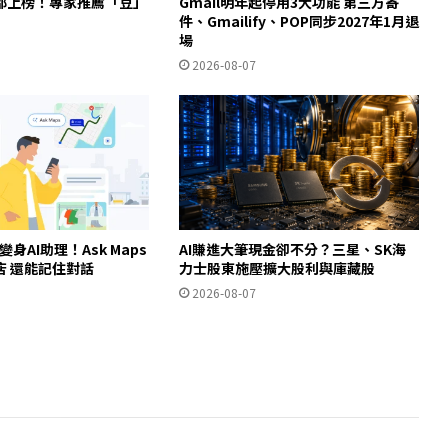
都上榜！專家推薦「豆」
Gmail明年起停用3大功能 第三方寄
件、Gmailify、POP同步2027年1月退
場
2026-08-07
ps變身AI助理！Ask Maps
AI賺進大筆現金卻不分？三星、SK海
店 還能記住對話
力士股東施壓擴大股利與庫藏股
2026-08-07