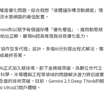
為一多維度優化問題，結合假想「液體儲存槽流動調度」情
流水管網路的最佳配置。
emini則以賦予每個儲存槽「優先權值」、運用動態規
給出正解，展現AI超高推理與自我優化能力。
其「協作型多代理」設計，多個AI分別提出程式解法、獨
成最終答案。
mini：「AI正式加入競技場，創下金牌級突破，為數位世代立
、生命科學、半導體與工程等領域的問題解決潛力將迅速實
術突破，目前，Gemini 2.5 Deep Think的輕
I Ultra訂閱戶體驗。