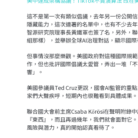
美中達成架構協議！TikTok不賣演算法 改
這不是第一次有類似倡議，去年另一份公開信
隱藏能力，這次連署的名單中，也有不少去年
智源研究院理事長黃鐵軍也簽了名，另外，聯合
組那樣），並舉辦全球AI治理對話，顯示國
但事情沒那麼樂觀。美國政府對這種國際規範
作，但也批評國際倡議太愛管，弄出一堆「不
響」。
美國參議員Ted Cruz更說，國會AI監管
家們大聲疾呼，短期內也很難看到具體成果。
聯合國大會前主席Csaba Kőrösi在聲
『東西』，而且再過幾年，我們就會面對它。
風險與潛力，真的開始認真看待了。