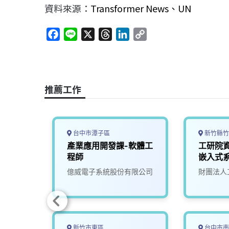
資料來源：
Transformer News、
UN
F
L
X
T
L
C
a
i
h
i
o
c
n
r
n
p
e
e
e
k
y
b
a
e
L
推薦工作
o
d
d
i
o
s
I
n
k
n
k
台中市潭子區
新竹縣竹
AI應
產業應用開發課-軟體工
工研院
T1)
程師
嵌入式
(U303)
究院
億威電子系統股份有限公司
財團法人
新竹市東區
台中市南