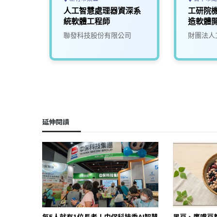
主機板
人工智慧處理器資深系
工研院機
統軟體工程師
造軟體
(I400)
司
聯發科技股份有限公司
財團法人
延伸閱讀
每5人就有1位長者！中保科技秀AI智慧
黑豆、鷹嘴豆