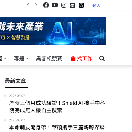
登入
園
專題
黑客松競賽
找工作
最新文章
2026-08-07
歷時三個月成功驗證！Shield AI 攜手中科
院完成無人機自主搜索
2026-08-07
本命萌友隨身帶！華碩攜手三麗鷗跨界聯