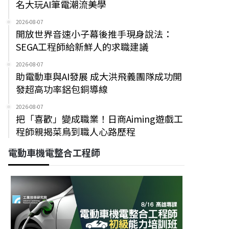
名大玩AI筆電潮流美學
2026-08-07
開放世界音速小子幕後推手現身說法：
SEGA工程師給新鮮人的求職建議
2026-08-07
助電動車與AI發展 成大洪飛義團隊成功開
發超高功率鋁包銅導線
2026-08-07
把「喜歡」變成職業！日商Aiming遊戲工
程師親揭菜鳥到職人心路歷程
電動車機電整合工程師