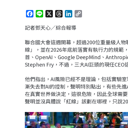
F
L
X
T
L
C
a
i
h
i
o
記者鄧天心／綜合報導
c
n
r
n
p
e
e
e
k
y
聯合國大會這週開幕，超過200位重量級人物
b
a
e
L
線」，並在2026年底前落實有執行力的規範
o
d
d
i
首、OpenAI、Google DeepMind、A
o
s
I
n
Stephen Fry，不過，三大AI巨頭的現任C
k
n
k
他們指出，AI風險已經不是理論，包括實驗
漸失去對AI的控制，聲明特別點出，有些先進
在真實世界做決定，這很危險，因此全球需要
聲明並沒具體說「紅線」該劃在哪裡，只說20