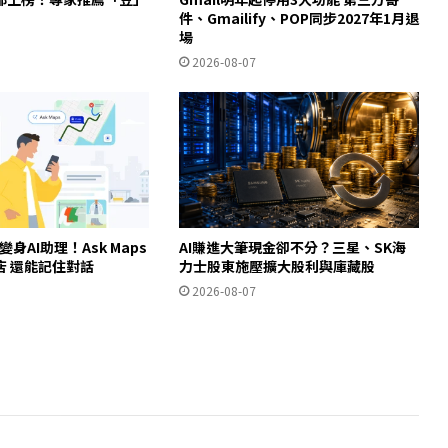
件、Gmailify、POP同步2027年1月退
場
2026-08-07
ps變身AI助理！Ask Maps
AI賺進大筆現金卻不分？三星、SK海
店 還能記住對話
力士股東施壓擴大股利與庫藏股
2026-08-07