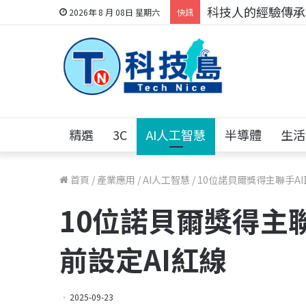
科技人的經驗傳承地
2026年 8 月 08日 星期六
快訊
精選
3C
AI人工智慧
半導體
生活
首頁
/
產業應用
/
AI人工智慧
/
10位諾貝爾獎得主聯手AI
10位諾貝爾獎得主聯
前設定AI紅線
2025-09-23