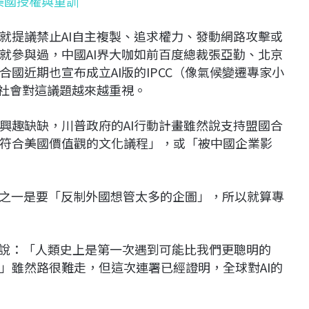
在美國授權與重訓
就提議禁止AI自主複製、追求權力、發動網路攻擊或
就參與過，中國AI界大咖如前百度總裁張亞勤、北京
國近期也宣布成立AI版的IPCC（像氣候變遷專家小
際社會對這議題越來越重視。
興趣缺缺，川普政府的AI行動計畫雖然說支持盟國合
符合美國價值觀的文化議程」，或「被中國企業影
的重點之一是要「反制外國想管太多的企圖」，所以就算專
明附錄中說：「人類史上是第一次遇到可能比我們更聰明的
」雖然路很難走，但這次連署已經證明，全球對AI的