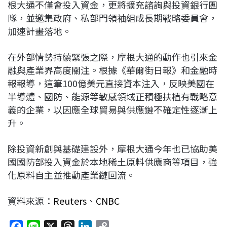
根大通不僅會投入資金，更將擴充諮詢與投資銀行團
隊，並邀集政府、私部門領袖組成長期戰略委員會，
加速計畫落地。​
在外部情勢持續緊張之際，摩根大通的動作也引來金
融與產業界高度關注。根據《華爾街日報》和金融時
報報導，這筆100億美元直接資本注入，反映美國在
半導體、國防、能源等敏感領域正積極扶植有戰略意
義的企業，以因應全球貿易與供應鏈不確定性逐漸上
升。​
除投資新創與基礎建設外，摩根大通今年也已協助美
國國防部投入資金於本地稀土原料供應商等項目，強
化原料自主並推動產業鏈回流。
資料來源：
Reuters
、
CNBC
F
L
X
T
L
C