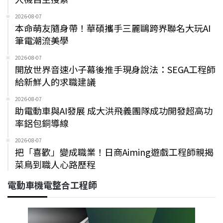
2026-08-07
本命萌友隨身帶！華碩攜手三麗鷗跨界聯名大玩AI
筆電潮流美學
2026-08-07
開放世界音速小子幕後推手現身說法：SEGA工程師
給新鮮人的求職建議
2026-08-07
助電動車與AI發展 成大洪飛義團隊成功開發超高功
率鋁包銅導線
2026-08-07
把「喜歡」變成職業！日商Aiming遊戲工程師親揭
菜鳥到職人心路歷程
電動車機電整合工程師