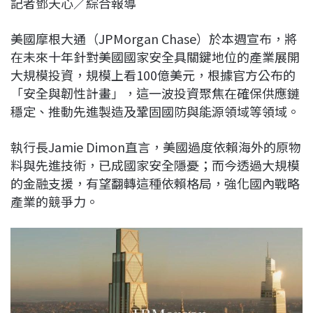
記者鄧天心／綜合報導
c
n
r
n
p
e
e
e
k
y
美國摩根大通（JPMorgan Chase）於本週宣布，將
b
a
e
L
在未來十年針對美國國家安全具關鍵地位的產業展開
o
d
d
i
大規模投資，規模上看100億美元，根據官方公布的
o
s
I
n
「安全與韌性計畫」，這一波投資聚焦在確保供應鏈
k
n
k
穩定、推動先進製造及鞏固國防與能源領域等領域。
執行長Jamie Dimon直言，美國過度依賴海外的原物
料與先進技術，已成國家安全隱憂；而今透過大規模
的金融支援，有望翻轉這種依賴格局，強化國內戰略
產業的競爭力。​