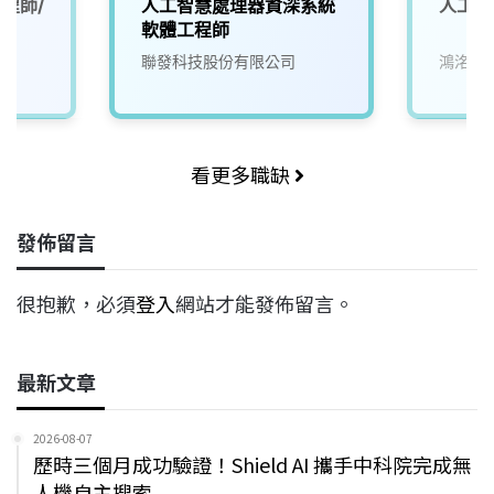
程師/
人工智慧處理器資深系統
人工智
軟體工程師
聯發科技股份有限公司
鴻洺科
看更多職缺
發佈留言
很抱歉，必須
登入
網站才能發佈留言。
最新文章
2026-08-07
歷時三個月成功驗證！Shield AI 攜手中科院完成無
人機自主搜索