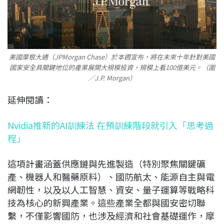
美國摩根大通（JPMorgan Chase）於本週宣布，將在未來十年針對美國
國家安全具關鍵地位的產業展開大規模投資，規模上看100億美元。（圖
／J.P. Morgan）
延伸閱讀：
Nvidia推新的AI訓練法 在預訓練階段就引入「思考過
程」
這項計畫涵蓋供應鏈與先進製造（特別聚焦關鍵礦
產、機器人和醫藥原料）、國防航太、能源自主與電
網韌性，以及以人工智慧、資安、量子運算等戰略科
技為核心的新興產業。這些產業全都與國安密切聯
繫，不僅影響國防，也涉及經濟和社會基礎運作，摩