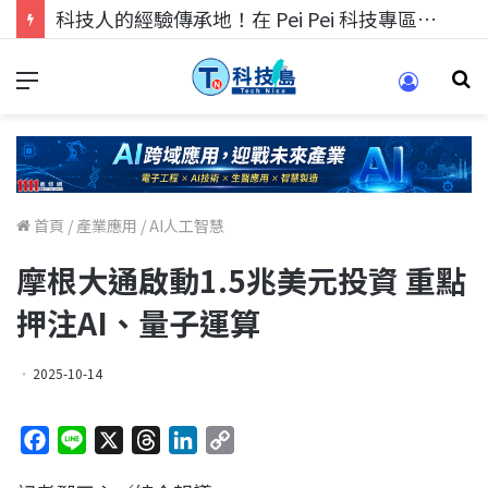
科技人的經驗傳承地！在 Pei Pei 科技專區，與學弟妹交流最硬核的技術
首頁
/
產業應用
/
AI人工智慧
摩根大通啟動1.5兆美元投資 重點
押注AI、量子運算
2025-10-14
F
L
X
T
L
C
a
i
h
i
o