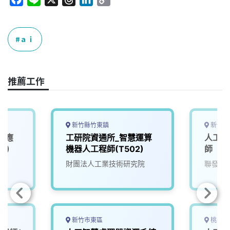
a
i
h
i
o
c
n
r
n
p
e
e
e
k
y
ａｉ
b
a
e
L
o
d
d
i
o
s
I
n
推薦工作
k
n
k
新竹縣竹東鎮
新竹市
I應
工研院資通所_智慧運算
人工智
1)
機器人工程師(T502)
師
院
財團法人工業技術研究院
聯發科
新竹市東區
桃園市