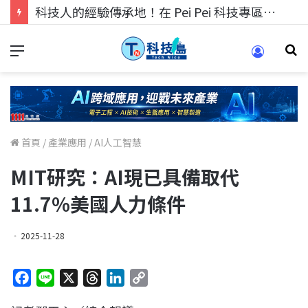
科技人找工作，就到TECH+ 科技專區!
首頁
/
產業應用
/
AI人工智慧
MIT研究：AI現已具備取代
11.7%美國人力條件
2025-11-28
F
L
X
T
L
C
a
i
h
i
o