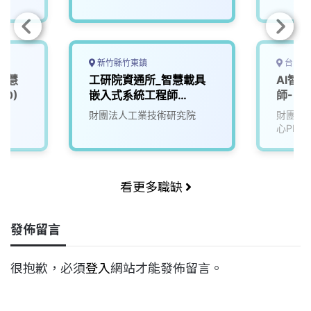
新竹縣竹東鎮
台中市
智慧
工研院資通所_智慧載具
AI智
00)
嵌入式系統工程師
師-U2
(U303)
院
財團法人工業技術研究院
財團法
心PMC
看更多職缺
發佈留言
很抱歉，必須
登入
網站才能發佈留言。