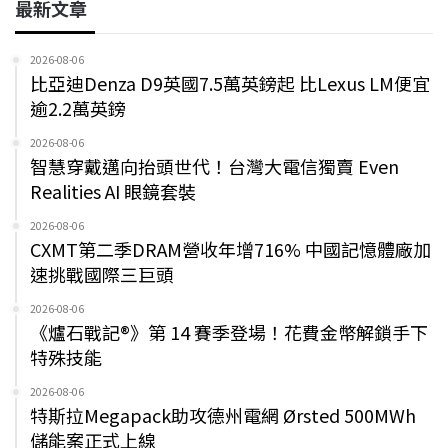
最新文章
2026-08-06
比亞迪Denza D9英國7.5萬英鎊起 比Lexus LM便宜
逾2.2萬英鎊
2026-08-06
智慧穿戴邁向抬頭世代！台灣大電信獨賣 Even
Realities AI 眼鏡套裝
2026-08-06
CXMT第二季DRAM營收年增716% 中國記憶體廠加
速挑戰國際三巨頭
2026-08-06
《爐石戰記®》第 14 賽季登場！花費金幣解鎖手下
特殊技能
2026-08-06
特斯拉Megapack助攻德州電網 Ørsted 500MWh
儲能案正式上線