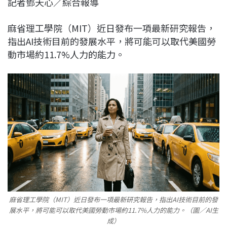
記者鄧天心／綜合報導
c
n
r
n
p
e
e
e
k
y
麻省理工學院（MIT）近日發布一項最新研究報告，
b
a
e
L
指出AI技術目前的發展水平，將可能可以取代美國勞
o
d
d
i
動市場約11.7%人力的能力。
o
s
I
n
k
n
k
麻省理工學院（MIT）近日發布一項最新研究報告，指出AI技術目前的發
展水平，將可能可以取代美國勞動市場約11.7%人力的能力。（圖／AI生
成）