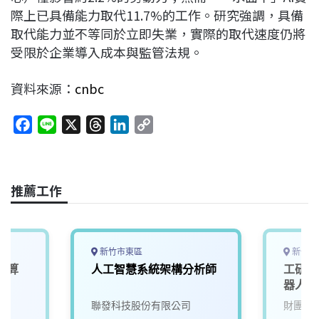
際上已具備能力取代11.7%的工作。研究強調，具備
取代能力並不等同於立即失業，實際的取代速度仍將
受限於企業導入成本與監管法規。
資料來源：
cnbc
F
L
X
T
L
C
a
i
h
i
o
c
n
r
n
p
e
e
e
k
y
推薦工作
b
a
e
L
o
d
d
i
o
s
I
n
k
n
k
新竹市東區
新竹縣
運算
人工智慧系統架構分析師
工研院
)
器人大腦
(A00
院
聯發科技股份有限公司
財團法