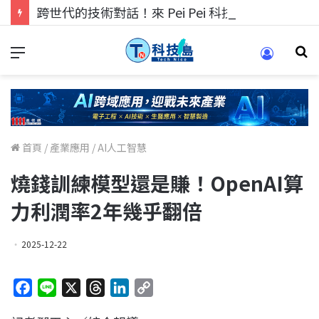
跨世代的技術對話！來 Pei Pei 科技專區，用專業洞察引領學弟妹成長
首頁
/
產業應用
/
AI人工智慧
燒錢訓練模型還是賺！OpenAI算
力利潤率2年幾乎翻倍
2025-12-22
F
L
X
T
L
C
a
i
h
i
o