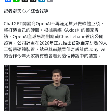
a
i
h
i
o
記者鄧天心／綜合報導
c
n
r
n
p
e
e
e
k
y
ChatGPT開發商OpenAI不再滿足於只做軟體巨頭，
b
a
e
L
將打造自己的硬體，根據美媒《Axios》的獨家專
o
d
d
i
訪，OpenAI全球事務副總裁Chris Lehane首度公開
o
s
I
n
證實，公司計畫在2026年正式推出首款自家研發的人
k
n
k
工智慧硬體裝置，就是與前蘋果傳奇設計師Jony Ive
的合作今年大家將有機會看到這個傳說中的裝置。