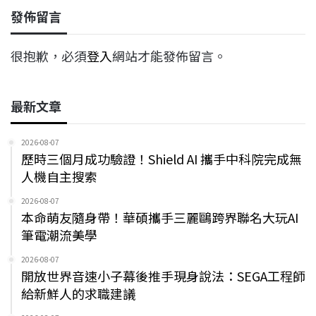
發佈留言
很抱歉，必須
登入
網站才能發佈留言。
最新文章
2026-08-07
歷時三個月成功驗證！Shield AI 攜手中科院完成無
人機自主搜索
2026-08-07
本命萌友隨身帶！華碩攜手三麗鷗跨界聯名大玩AI
筆電潮流美學
2026-08-07
開放世界音速小子幕後推手現身說法：SEGA工程師
給新鮮人的求職建議