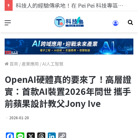
科技人找工作，就到TECH+ 科技專區!
首頁
/
產業應用
/
AI人工智慧
OpenAI硬體真的要來了！高層證
實：首款AI裝置2026年問世 攜手
前蘋果設計教父Jony Ive
2026-01-20
F
L
X
T
L
C