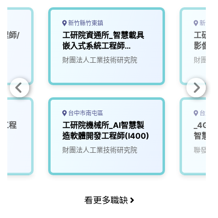
新竹縣竹東鎮
新竹縣
程師/
工研院資通所_智慧載具
工研院
嵌入式系統工程師
影像系
(U303)
財團法人工業技術研究院
財團法
台中市南屯區
台北市
計工程
工研院機械所_AI智慧製
_4G
造軟體開發工程師(I400)
智慧軟
財團法人工業技術研究院
聯發科
看更多職缺