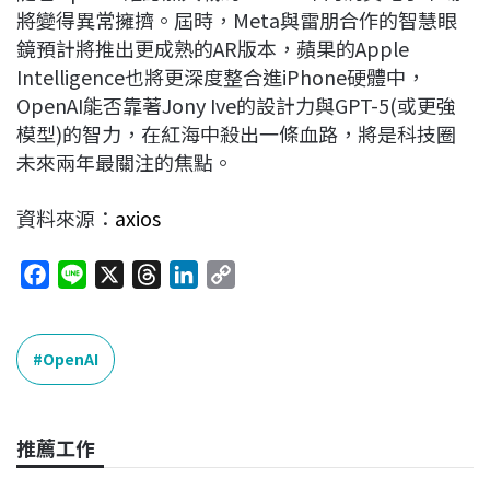
將變得異常擁擠。屆時，Meta與雷朋合作的智慧眼
鏡預計將推出更成熟的AR版本，蘋果的Apple
Intelligence也將更深度整合進iPhone硬體中，
OpenAI能否靠著Jony Ive的設計力與GPT-5(或更強
模型)的智力，在紅海中殺出一條血路，將是科技圈
未來兩年最關注的焦點。
資料來源：
axios
F
L
X
T
L
C
a
i
h
i
o
c
n
r
n
p
e
e
e
k
y
OpenAI
b
a
e
L
o
d
d
i
o
s
I
n
推薦工作
k
n
k