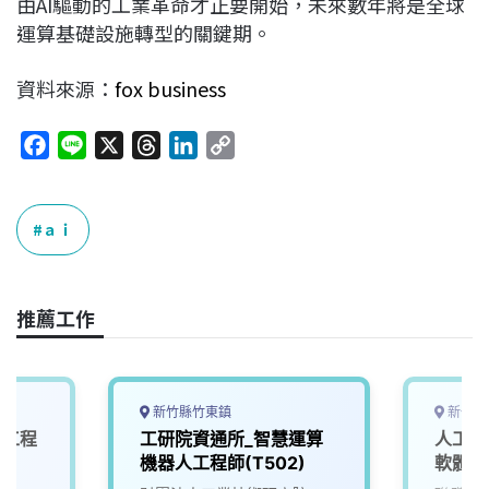
由AI驅動的工業革命才正要開始，未來數年將是全球
運算基礎設施轉型的關鍵期。
資料來源：
fox business
F
L
X
T
L
C
a
i
h
i
o
c
n
r
n
p
e
e
e
k
y
ａｉ
b
a
e
L
o
d
d
i
o
s
I
n
推薦工作
k
n
k
新竹縣竹東鎮
新竹市
計工程
工研院資通所_智慧運算
人工智
機器人工程師(T502)
軟體工