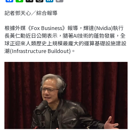
a
i
h
i
o
記者鄧天心／綜合報導
c
n
r
n
p
e
e
e
k
y
根據外媒《Fox Business》報導，輝達(Nvidia)執行
b
a
e
L
長黃仁勳近日公開表示，隨著AI技術的蓬勃發展，全
o
d
d
i
球正迎來人類歷史上規模最龐大的運算基礎設施建設
o
s
I
n
潮(Infrastructure Buildout)。
k
n
k