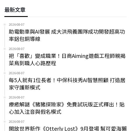
最新文章
2026-08-07
助電動車與AI發展 成大洪飛義團隊成功開發超高功
率鋁包銅導線
2026-08-07
把「喜歡」變成職業！日商Aiming遊戲工程師親揭
菜鳥到職人心路歷程
2026-08-07
每5人就有1位長者！中保科技秀AI智慧照顧 打造居
家守護新模式
2026-08-07
療癒解謎《豬豬探險家》免費試玩版正式釋出！貼
心加入注音與假名模式
2026-08-07
開放世界新作《Otterly Lost》9月登場 幫可愛海獺