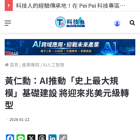
科技人的經驗傳承地！在 Pei Pei 科技專區，與學弟妹交流最硬核的技術
首頁
/
產業應用
/
AI人工智慧
黃仁勳：AI推動「史上最大規
模」基礎建設 將迎來兆美元級轉
型
2026-01-22
F
L
X
T
L
C