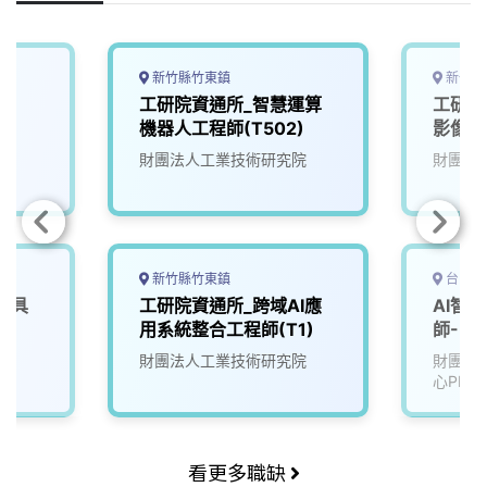
o
d
d
i
o
s
I
n
k
n
k
新竹縣竹東鎮
新竹縣
師
工研院資通所_智慧運算
工研院
機器人工程師(T502)
影像系
財團法人工業技術研究院
財團法
新竹縣竹東鎮
台中市
載具
工研院資通所_跨域AI應
AI智
用系統整合工程師(T1)
師-U2
院
財團法人工業技術研究院
財團法
心PMC
看更多職缺