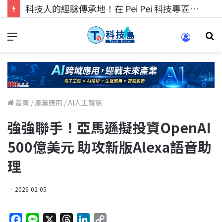
科技人找工作，就到TECH+ 科技專區!
首頁
/
產業應用
/
AI人工智慧
強強聯手！亞馬遜擬投資OpenAI
500億美元 助攻新版Alexa語音助
理
2026-02-05
F
L
X
T
L
C