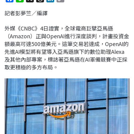
a
i
h
i
o
記者彭夢竺／編譯
c
n
r
n
p
e
e
e
k
y
外媒《CNBC》4日證實，全球電商巨擘亞馬遜
b
a
e
L
（Amazon）正與OpenAI進行深度談判，計畫投資金
o
d
d
i
額最高可達500億美元。這筆交易若達成，OpenAI的
o
s
I
n
先進AI模型將有望導入亞馬遜旗下的數位助理Alexa
k
n
k
及其他內部專案，標誌著亞馬遜在AI軍備競賽中正採
取更積極的多方布局。