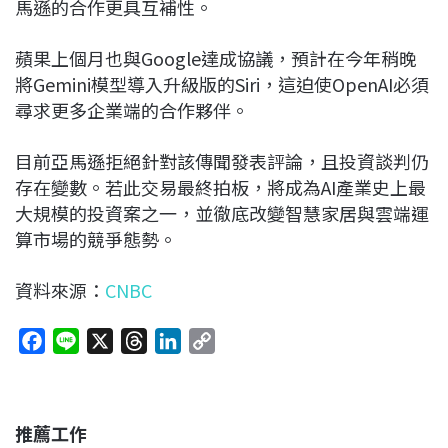
馬遜的合作更具互補性。
蘋果上個月也與Google達成協議，預計在今年稍晚
將Gemini模型導入升級版的Siri，這迫使OpenAI必須
尋求更多企業端的合作夥伴。
目前亞馬遜拒絕針對該傳聞發表評論，且投資談判仍
存在變數。若此交易最終拍板，將成為AI產業史上最
大規模的投資案之一，並徹底改變智慧家居與雲端運
算市場的競爭態勢。
資料來源：
CNBC
F
L
X
T
L
C
a
i
h
i
o
c
n
r
n
p
e
e
e
k
y
推薦工作
b
a
e
L